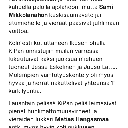
kahdella palolla ajolähdön, mutta
Sami
Mikkolanahon
keskisaumaveto jäi
etumiehelle ja vieraat pääsivät juhlimaan
voittoa.
Kolmesti kotiuttaneen Ikosen ohella
KiPan onnistujiin mailan varressa
lukeutuivat kaksi juoksua mieheen
tuoneet Jesse Eskelinen ja Juuso Lattu.
Molempien vaihtotyöskentely oli myös
hyvää ja herrat nakuttelivat yhteensä 11
kärkilyöntiä.
Lauantain pelissä KiPan peliä leimasivat
pienet huolimattomuusvirheet ja
vieraiden lukkari
Matias Hangasmaa
sotki myös hyvin kotijoukkueen