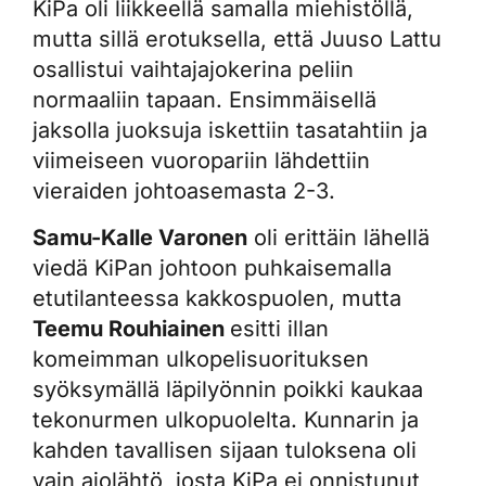
KiPa oli liikkeellä samalla miehistöllä,
mutta sillä erotuksella, että Juuso Lattu
osallistui vaihtajajokerina peliin
normaaliin tapaan. Ensimmäisellä
jaksolla juoksuja iskettiin tasatahtiin ja
viimeiseen vuoropariin lähdettiin
vieraiden johtoasemasta 2-3.
Samu-Kalle Varonen
oli erittäin lähellä
viedä KiPan johtoon puhkaisemalla
etutilanteessa kakkospuolen, mutta
Teemu Rouhiainen
esitti illan
komeimman ulkopelisuorituksen
syöksymällä läpilyönnin poikki kaukaa
tekonurmen ulkopuolelta. Kunnarin ja
kahden tavallisen sijaan tuloksena oli
vain ajolähtö, josta KiPa ei onnistunut