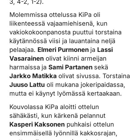
3, 4-2, 1-2).
Molemmissa ottelussa KiPa oli
liikenteessä vajaamiehisenä, kun
vakiokokoonpanosta puuttui torstaina
käytännössä viisi ja lauantaina neljä
pelaajaa.
Elmeri Purmonen
ja
Lassi
Vasarainen
olivat kiinni armeijan
harmaissa
ja
Sami Partanen
sekä
Jarkko Matikka
olivat sivussa. Torstaina
Juuso Lattu
oli mukana jokeripaidassa,
mutta ei käynyt lyömässä kertaakaan.
Kouvolassa KiPa aloitti ottelun
sähäkästi, kun kärkenä pelannut
Kasperi Kaksonen
puhkaisi ottelun
ensimmäisellä lyönnillä kakkosrajan,