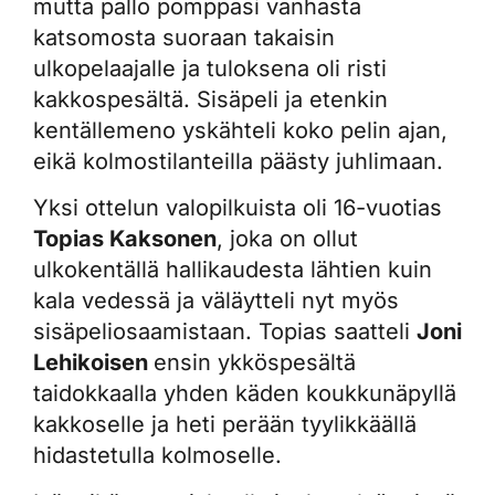
mutta pallo pomppasi vanhasta
katsomosta suoraan takaisin
ulkopelaajalle ja tuloksena oli risti
kakkospesältä. Sisäpeli ja etenkin
kentällemeno yskähteli koko pelin ajan,
eikä kolmostilanteilla päästy juhlimaan.
Yksi ottelun valopilkuista oli 16-vuotias
Topias Kaksonen
, joka on ollut
ulkokentällä hallikaudesta lähtien kuin
kala vedessä ja väläytteli nyt myös
sisäpeliosaamistaan. Topias saatteli
Joni
Lehikoisen
ensin ykköspesältä
taidokkaalla yhden käden koukkunäpyllä
kakkoselle ja heti perään tyylikkäällä
hidastetulla kolmoselle.