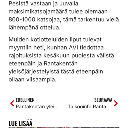
Pesistä vastaan ja Juvalla
maksimikatsojamäärä tulee olemaan
800-1000 katsojaa, tämä tarkentuu vielä
lähempänä ottelua.
Muiden kotiotteluiden liput tulevat
myyntiin heti, kunhan AVI tiedottaa
rajoituksista kesäkuun puolesta välistä
eteenpäin ja Rantakentän
yleisöjärjestelyistä tästä eteenpäin
ollaan viisaampia.
EDELLINEN
SEURAAVA
Rantakentän yleisöjärjestelyihin muutoksia – katsomoihin voidaan ottaa 1500 ihmistä
Talkooinfo Rantakentällä keskiviikkona 26.5. kello 17
LUE LISÄÄ