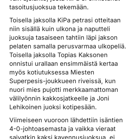
tasoitusjuoksua tekemään.
Toisella jaksolla KiPa petrasi otteitaan
niin sisällä kuin ulkona ja naputteli
juoksuja tasaiseen tahtiin läpi jakson
pelaten samalla perusvarmaa ulkopeliä.
Toisella jaksolla Topias Kaksonen
onnistui urallaan ensimmäistä kertaa
myös kotiutuksessa Miesten
Superpesis-joukkueen riveissä, kun
nuori mies pujotti merkkaamattoman
välilyönnin kakkosjatkeelle ja Joni
Lehikoinen juoksi kotipesään.
Viimeiseen vuoroon lähdettiin isäntien
4-0-johtoasemasta ja vaikka vieraat
saivatkin kaksi kavennusjuoksua, ei