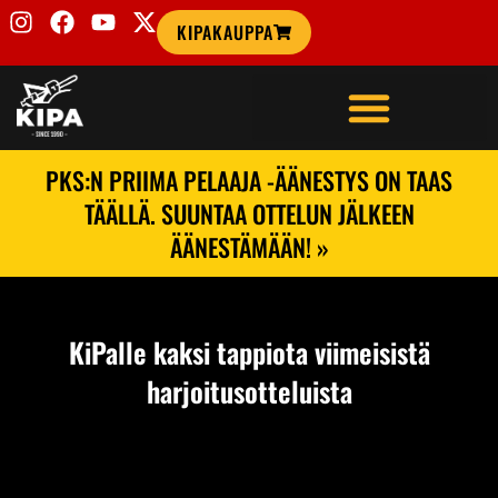
KIPAKAUPPA
PKS:N PRIIMA PELAAJA -ÄÄNESTYS ON TAAS
TÄÄLLÄ. SUUNTAA OTTELUN JÄLKEEN
ÄÄNESTÄMÄÄN! »
KiPalle kaksi tappiota viimeisistä
harjoitusotteluista