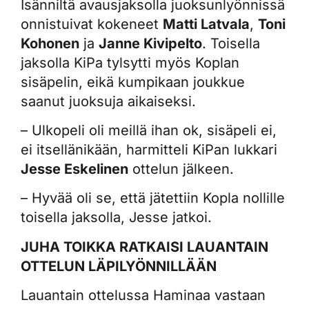
Isänniltä avausjaksolla juoksunlyönnissä
onnistuivat kokeneet
Matti Latvala
,
Toni
Kohonen
ja
Janne Kivipelto
. Toisella
jaksolla KiPa tylsytti myös Koplan
sisäpelin, eikä kumpikaan joukkue
saanut juoksuja aikaiseksi.
– Ulkopeli oli meillä ihan ok, sisäpeli ei,
ei itsellänikään, harmitteli KiPan lukkari
Jesse Eskelinen
ottelun jälkeen.
– Hyvää oli se, että jätettiin Kopla nollille
toisella jaksolla, Jesse jatkoi.
JUHA TOIKKA RATKAISI LAUANTAIN
OTTELUN LÄPILYÖNNILLÄÄN
Lauantain ottelussa Haminaa vastaan