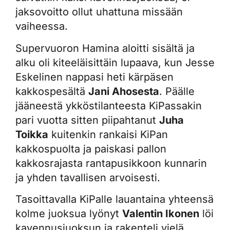
jaksovoitto ollut uhattuna missään
vaiheessa.
Supervuoron Hamina aloitti sisältä ja
alku oli kiteeläisittäin lupaava, kun Jesse
Eskelinen nappasi heti kärpäsen
kakkospesältä
Jani Ahosesta
. Päälle
jääneestä ykköstilanteesta KiPassakin
pari vuotta sitten piipahtanut
Juha
Toikka
kuitenkin rankaisi KiPan
kakkospuolta ja paiskasi pallon
kakkosrajasta rantapusikkoon kunnarin
ja yhden tavallisen arvoisesti.
Tasoittavalla KiPalle lauantaina yhteensä
kolme juoksua lyönyt
Valentin Ikonen
löi
kavennusjuoksun ja rakenteli vielä