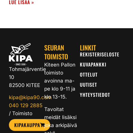
LUE LISÄÄ »
SEURAN
LINKIT
REKISTERISELOSTE
TOIMISTO
KUVAPANKKI
Kiteen Pallon
Tohmajärventie
toimisto
OTTELUT
10
avoinna ma-
UUTISET
82500 KITEE
pe klo 9-11 ja
YHTEYSTIEDOT
klo 13-15.
kipa@kipa90.com
040 129 2885
Tavoitat
/ Toimisto
meidät lisäksi
KIPAKAUPPA
joka arkipäivä