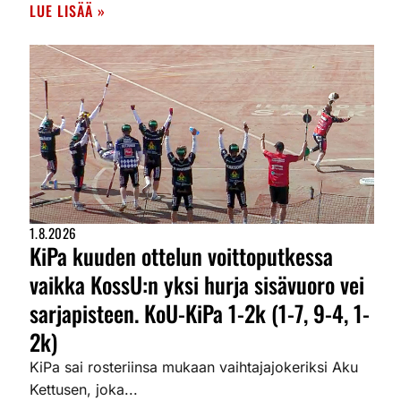
LUE LISÄÄ »
1.8.2026
KiPa kuuden ottelun voittoputkessa
vaikka KossU:n yksi hurja sisävuoro vei
sarjapisteen. KoU-KiPa 1-2k (1-7, 9-4, 1-
2k)
KiPa sai rosteriinsa mukaan vaihtajajokeriksi Aku
Kettusen, joka...