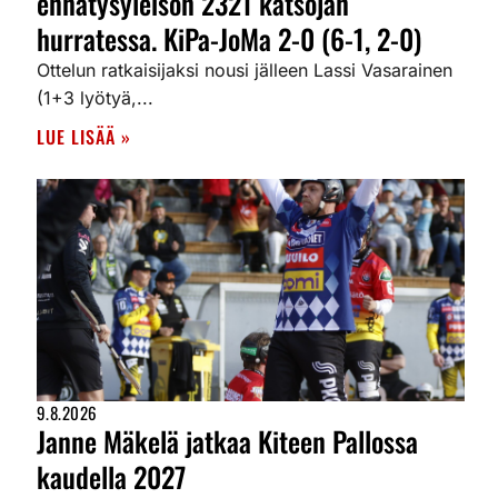
ennätysyleisön 2321 katsojan
hurratessa. KiPa-JoMa 2-0 (6-1, 2-0)
Ottelun ratkaisijaksi nousi jälleen Lassi Vasarainen
(1+3 lyötyä,...
LUE LISÄÄ »
9.8.2026
Janne Mäkelä jatkaa Kiteen Pallossa
kaudella 2027