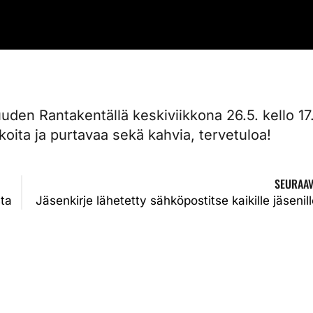
isuuden Rantakentällä keskiviikkona 26.5. kello 17
lkoita ja purtavaa sekä kahvia, tervetuloa!
SEURAAV
sta
Jäsenkirje lähetetty sähköpostitse kaikille jäsenil