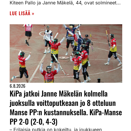
Kiteen Pallo ja Janne Mäkelä, 44, ovat solmineet...
LUE LISÄÄ »
6.8.2026
KiPa jatkoi Janne Mäkelän kolmella
juoksulla voittoputkeaan jo 8 otteluun
Manse PP:n kustannuksella. KiPa-Manse
PP 2-0 (2-0, 4-3)
– Erilaisia putkia on kokeiltu, ja joukkueen