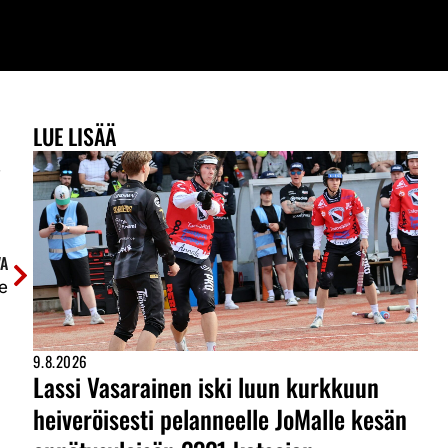
LUE LISÄÄ
.
A
le
9.8.2026
Lassi Vasarainen iski luun kurkkuun
heiveröisesti pelanneelle JoMalle kesän