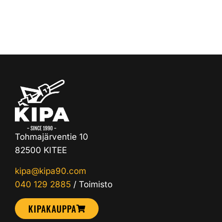
Tohmajärventie 10
82500 KITEE
kipa@kipa90.com
040 129 2885
/ Toimisto
KIPAKAUPPA