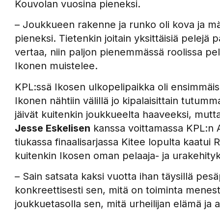
Kouvolan vuosina pieneksi.
– Joukkueen rakenne ja runko oli kova ja mä ol
pieneksi. Tietenkin joitain yksittäisiä pelejä
vertaa, niin paljon pienemmässä roolissa pel
Ikonen muistelee.
KPL:ssä Ikosen ulkopelipaikka oli ensimmäi
Ikonen nähtiin välillä jo kipalaisittain tutum
jäivät kuitenkin joukkueelta haaveeksi, mutta 
Jesse Eskelisen
kanssa voittamassa KPL:n A
tiukassa finaalisarjassa Kitee lopulta kaatui
kuitenkin Ikosen oman pelaaja- ja urakehity
– Sain satsata kaksi vuotta ihan täysillä pes
konkreettisesti sen, mitä on toiminta mene
joukkuetasolla sen, mitä urheilijan elämä ja a