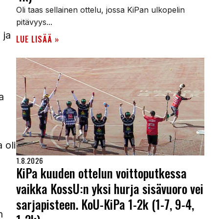
Oli taas sellainen ottelu, jossa KiPan ulkopelin
pitävyys...
 ja
LUE LISÄÄ »
a
 oli
1.8.2026
KiPa kuuden ottelun voittoputkessa
vaikka KossU:n yksi hurja sisävuoro vei
sarjapisteen. KoU-KiPa 1-2k (1-7, 9-4,
n