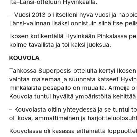
Itä–Länsi-otteluun Hyvinkäällä.
– Vuosi 2013 oli itselleni hyvä vuosi ja nap
Länsi-valinnan lisäksi onnistuin siinä itse pe
Ikosen kotikentällä Hyvinkään Pihkalassa pel
kolme tavallista ja toi kaksi juoksua.
KOUVOLA
Tahkossa Superpesis-otteluita kertyi Ikosen ti
vaihtaa maisemaa ja suunnata katseet Hyvin
minkälaista pesäpallo on muualla. Armeija oli
Kouvola tuntui hyvältä ympäristöltä kehittää
– Kouvolasta oltiin yhteydessä ja se tuntui t
oli kova, ammattimainen ja harjoitteluolosuht
Kouvolassa oli kasassa eittämättä loppuottel