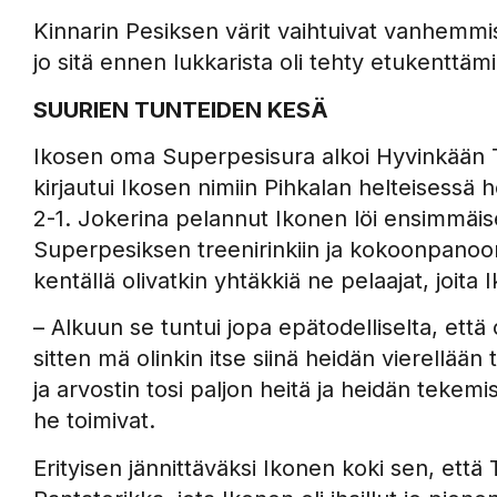
Kinnarin Pesiksen värit vaihtuivat vanhemmi
jo sitä ennen lukkarista oli tehty etukenttämi
SUURIEN TUNTEIDEN KESÄ
Ikosen oma Superpesisura alkoi Hyvinkään 
kirjautui Ikosen nimiin Pihkalan helteisessä 
2-1. Jokerina pelannut Ikonen löi ensimmäis
Superpesiksen treenirinkiin ja kokoonpanoon
kentällä olivatkin yhtäkkiä ne pelaajat, joita
– Alkuun se tuntui jopa epätodelliselta, ett
sitten mä olinkin itse siinä heidän vierellää
ja arvostin tosi paljon heitä ja heidän tekemi
he toimivat.
Erityisen jännittäväksi Ikonen koki sen, että