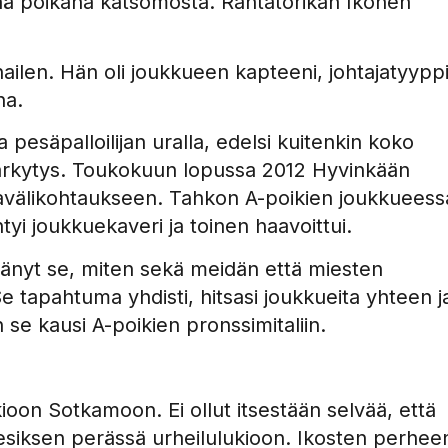
enenä poikana katsomosta. Rantatorikan Ikonen
ilen. Hän oli joukkueen kapteeni, johtajatyyppi
na.
 pesäpalloilijan uralla, edelsi kuitenkin koko
järkytys. Toukokuun lopussa 2012 Hyvinkään
mavälikohtaukseen. Tahkon A-poikien joukkueess
yi joukkuekaveri ja toinen haavoittui.
jäänyt se, miten sekä meidän että miesten
 tapahtuma yhdisti, hitsasi joukkueita yhteen ja
 se kausi A-poikien pronssimitaliin.
oon Sotkamoon. Ei ollut itsestään selvää, että
esiksen perässä urheilulukioon. Ikosten perhee