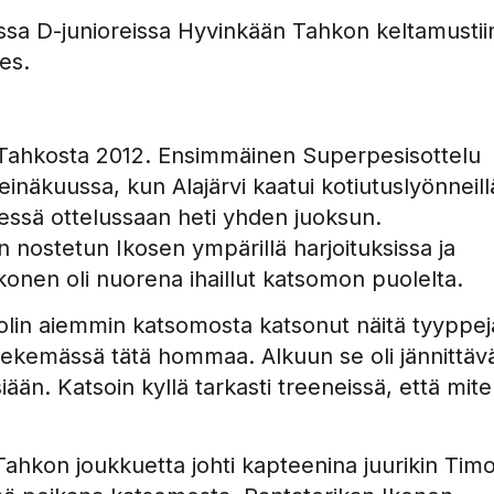
ssa D-junioreissa Hyvinkään Tahkon keltamustiin
es.
Tahkosta 2012. Ensimmäinen Superpesisottelu
heinäkuussa, kun Alajärvi kaatui kotiutuslyönneill
essä ottelussaan heti yhden juoksun.
 nostetun Ikosen ympärillä harjoituksissa ja
 Ikonen oli nuorena ihaillut katsomon puolelta.
ä olin aiemmin katsomosta katsonut näitä tyyppej
n tekemässä tätä hommaa. Alkuun se oli jännittäv
siään. Katsoin kyllä tarkasti treeneissä, että mit
 Tahkon joukkuetta johti kapteenina juurikin Tim