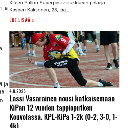
Kiteen Pallon Superpesis-joukkueen pelaaja
 ja
Kasperi Kaksonen, 23, jää...
LUE LISÄÄ »
ä
ä ja
4.8.2026
ää
Lassi Vasarainen nousi katkaisemaan
en
KiPan 12 vuoden tappioputken
Kouvolassa. KPL-KiPa 1-2k (0-2, 3-0, 1-
o
4k)