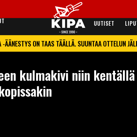
UT
UUTISET
LIPU
A -ÄÄNESTYS ON TAAS TÄÄLLÄ. SUUNTAA OTTELUN JÄ
een kulmakivi niin kentällä
kopissakin