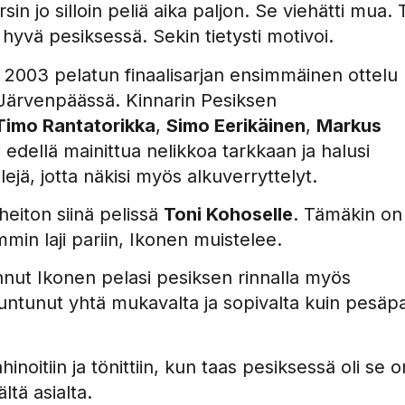
in jo silloin peliä aika paljon. Se viehätti mua. 
hyvä pesiksessä. Sekin tietysti motivoi.
a 2003 pelatun finaalisarjan ensimmäinen ottelu
Järvenpäässä. Kinnarin Pesiksen
Timo Rantatorikka
,
Simo Eerikäinen
,
Markus
 edellä mainittua nelikkoa tarkkaan ja halusi
jä, jotta näkisi myös alkuverryttelyt.
eiton siinä pelissä
Toni Kohoselle
. Tämäkin on
mmin laji pariin, Ikonen muistelee.
lannut Ikonen pelasi pesiksen rinnalla myös
untunut yhtä mukavalta ja sopivalta kuin pesäpa
kahinoitiin ja tönittiin, kun taas pesiksessä oli se 
ältä asialta.