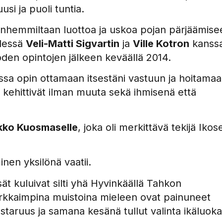
si ja puoli tuntia.
anhemmiltaan luottoa ja uskoa pojan pärjäämise
hdessä
Veli-Matti Sigvartin
ja
Ville Kotron
kanssa
den opintojen jälkeen keväällä 2014.
ssa opin ottamaan itsestäni vastuun ja hoitama
t kehittivät ilman muuta sekä ihmisenä että
kko Kuosmaselle
, joka oli merkittävä tekijä Ikos
nen yksilönä vaatii.
ät kuluivat silti yhä Hyvinkäällä Tahkon
Kirkkaimpina muistoina mieleen ovat painuneet
taruus ja samana kesänä tullut valinta ikäluok