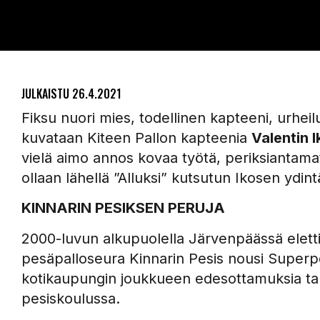
JULKAISTU
26.4.2021
Fiksu nuori mies, todellinen kapteeni, urheilull
kuvataan Kiteen Pallon kapteenia
Valentin 
vielä aimo annos kovaa työtä, periksiantama
ollaan lähellä ”Alluksi” kutsutun Ikosen ydint
KINNARIN PESIKSEN PERUJA
2000-luvun alkupuolella Järvenpäässä eletti
pesäpalloseura Kinnarin Pesis nousi Superp
kotikaupungin joukkueen edesottamuksia tark
pesiskoulussa.