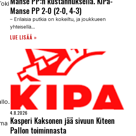
Manse PP:n kustannuksella. KiPa-
Toki
Manse PP 2-0 (2-0, 4-3)
– Erilaisia putkia on kokeiltu, ja joukkueen
yhteisellä...
LUE LISÄÄ »
llo.
4.8.2026
Kasperi Kaksonen jää sivuun Kiteen
oma
Pallon toiminnasta