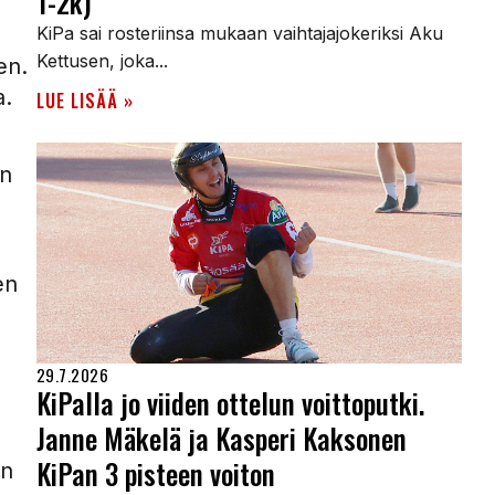
1-2k)
KiPa sai rosteriinsa mukaan vaihtajajokeriksi Aku
Kettusen, joka...
en.
.
LUE LISÄÄ »
an
en
29.7.2026
KiPalla jo viiden ottelun voittoputki.
Janne Mäkelä ja Kasperi Kaksonen
KiPan 3 pisteen voiton
an