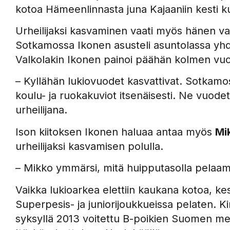
kotoa Hämeenlinnasta juna Kajaaniin kesti kuu
Urheilijaksi kasvaminen vaati myös hänen v
Sotkamossa Ikonen asusteli asuntolassa y
Valkolakin Ikonen painoi päähän kolmen vuo
– Kyllähän lukiovuodet kasvattivat. Sotkamo
koulu- ja ruokakuviot itsenäisesti. Ne vuode
urheilijana.
Ison kiitoksen Ikonen haluaa antaa myös
Mi
urheilijaksi kasvamisen polulla.
– Mikko ymmärsi, mitä huipputasolla pelaami
Vaikka lukioarkea elettiin kaukana kotoa, kes
Superpesis- ja juniorijoukkueissa pelaten. 
syksyllä 2013 voitettu B-poikien Suomen mes