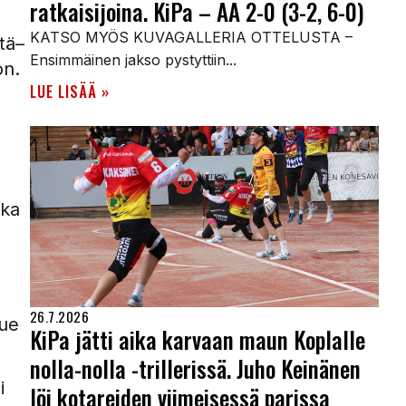
ratkaisijoina. KiPa – AA 2-0 (3-2, 6-0)
KATSO MYÖS KUVAGALLERIA OTTELUSTA –
tä–
Ensimmäinen jakso pystyttiin...
on.
LUE LISÄÄ »
ika
26.7.2026
kue
KiPa jätti aika karvaan maun Koplalle
nolla-nolla -trillerissä. Juho Keinänen
i
löi kotareiden viimeisessä parissa