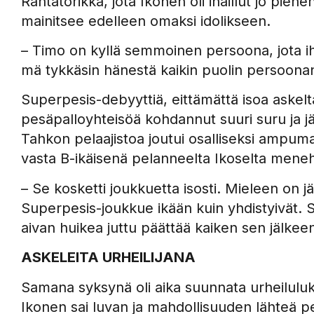
Rantatorikka, jota Ikonen oli ihaillut jo pi
mainitsee edelleen omaksi idolikseen.
– Timo on kyllä semmoinen persoona, jota iha
mä tykkäsin hänestä kaikin puolin persoona
Superpesis-debyyttiä, eittämättä isoa askelta
pesäpalloyhteisöä kohdannut suuri suru ja 
Tahkon pelaajistoa joutui osalliseksi ampu
vasta B-ikäisenä pelanneelta Ikoselta meneht
– Se kosketti joukkuetta isosti. Mieleen on 
Superpesis-joukkue ikään kuin yhdistyivät. Se
aivan huikea juttu päättää kaiken sen jälkeen
ASKELEITA URHEILIJANA
Samana syksynä oli aika suunnata urheiluluki
Ikonen sai luvan ja mahdollisuuden lähteä p