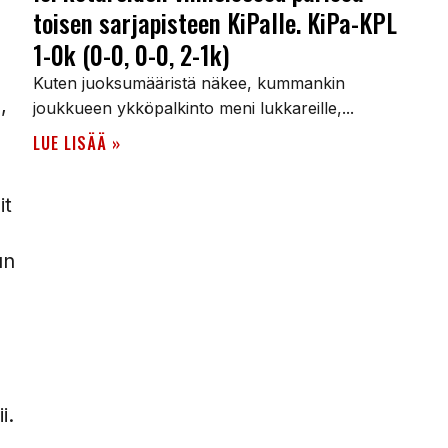
toisen sarjapisteen KiPalle. KiPa-KPL
1-0k (0-0, 0-0, 2-1k)
Kuten juoksumääristä näkee, kummankin
,
joukkueen ykköpalkinto meni lukkareille,...
LUE LISÄÄ »
it
un
i.