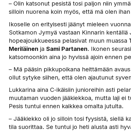
– Olin katsonut pesistä tosi paljon niin ymmärs
silloin nuorena koin myös, että mä olen ihan 
Ikoselle on erityisesti jäänyt mieleen vuonn
Sotkamon Jymyä vastaan Kinnarin kentällä 
hopeajoukkueessa pelasivat muun muassa
Meriläinen
ja
Sami Partanen
. Ikonen seurasi
katsomoonkin aina jo hyvissä ajoin ennen pele
– Mä pääsin pikkupoikana heittämään avaush
ollut sytyke siihen, että olen ajautunut syve
Lukkarina aina C-ikäisiin junioreihin asti pe
muutaman vuoden jääkiekkoa, mutta laji ei t
Pesis tuntui ennen kaikkea omalta jutulta.
– Jääkiekko oli jo silloin tosi fyysistä, siellä 
tila suorittaa. Se tuntui jo heti alusta asti hyv