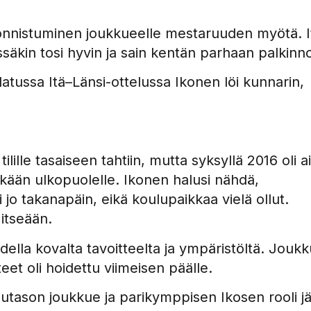
pionnistuminen joukkueelle mestaruuden myötä. I
lissäkin tosi hyvin ja sain kentän parhaan palkinn
atussa Itä–Länsi-ottelussa Ikonen löi kunnarin,
lille tasaiseen tahtiin, mutta syksyllä 2016 oli a
kään ulkopuolelle. Ikonen halusi nähdä,
 jo takanapäin, eikä koulupaikkaa vielä ollut.
 itseään.
odella kovalta tavoitteelta ja ympäristöltä. Jouk
eet oli hoidettu viimeisen päälle.
utason joukkue ja parikymppisen Ikosen rooli jä