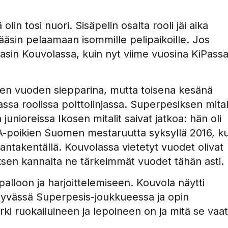
in tosi nuori. Sisäpelin osalta rooli jäi aika
 pääsin pelaamaan isommille pelipaikoille. Jos
asin Kouvolassa, kuin nyt viime vuosina KiPassa
sen vuoden siepparina, mutta toisena kesänä
massa roolissa polttolinjassa. Superpesiksen mital
junioreissa Ikosen mitalit saivat jatkoa: hän oli
-poikien Suomen mestaruutta syksyllä 2016, k
 Rantakentällä. Kouvolassa vietetyt vuodet olivat
ksen kannalta ne tärkeimmät vuodet tähän asti.
äpalloon ja harjoittelemiseen. Kouvola näytti
styvässä Superpesis-joukkueessa ja opin
rki ruokailuineen ja lepoineen on ja mitä se vaati