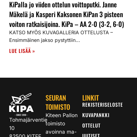
KiPalla jo viiden ottelun voittoputki. Janne
Mäkelä ja Kasperi Kaksonen KiPan 3 pisteen
voiton ratkaisijoina. KiPa – AA 2-0 (3-2, 6-0)
KATSO MYÖS KUVAGALLERIA OTTELUSTA –
Ensimmäinen jakso pystyttiin...
LUE LISÄÄ »
SEURAN
LINKIT
REKISTERISELOSTE
TOIMISTO
KUVAPANKKI
Kiteen Pallon
Tohmajärventie
toimisto
OTTELUT
10
avoinna ma-
UUTISET
82500 KITEE