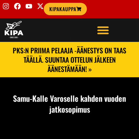
KIPAKAUPPA
PKS:N PRIIMA PELAAJA -ÄÄNESTYS ON TAAS
TÄÄLLÄ. SUUNTAA OTTELUN JÄLKEEN
ÄÄNESTÄMÄÄN! »
Samu-Kalle Varoselle kahden vuoden
jatkosopimus