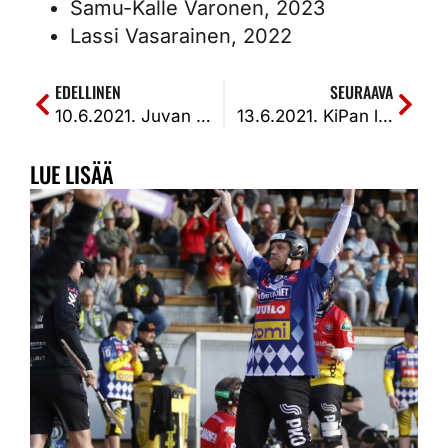
Samu-Kalle Varonen, 2023
Lassi Vasarainen, 2022
EDELLINEN
SEURAAVA
10.6.2021. Juvan Puistolan sinisen laguunin taika piti ja KiPa haki voiton SiiPestä pitkän kaavan kautta kotiutuskilpailussa 2-1 (14-1, 2-6, 0-0, 4-2)
13.6.2021. KiPan luokattoman esityksen jälkeen ansaitusti kolme sarjapistettä SiiPelle. SiiPe–KiPa 2–0 (4–3, 9–3)
LUE LISÄÄ