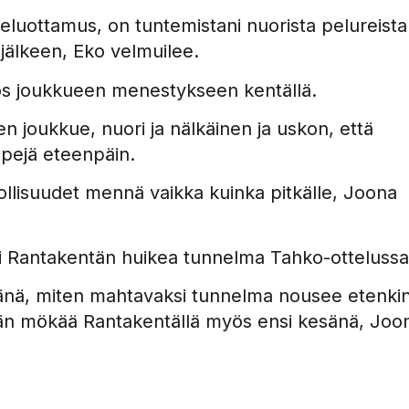
uottamus, on tuntemistani nuorista pelureista
n
jälkeen, Eko velmuilee.
ös joukkueen menestykseen kentällä.
en joukkue, nuori ja nälkäinen ja uskon, että
pejä eteenpäin.
llisuudet mennä vaikka kuinka pitkälle, Joona
i Rantakentän huikea tunnelma Tahko-ottelussa
kesänä, miten mahtavaksi tunnelma nousee etenki
mään mökää Rantakentällä myös ensi kesänä, Joo