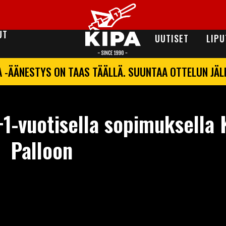
UT
UUTISET
LIPU
A -ÄÄNESTYS ON TAAS TÄÄLLÄ. SUUNTAA OTTELUN JÄ
+1-vuotisella sopimuksella 
Palloon