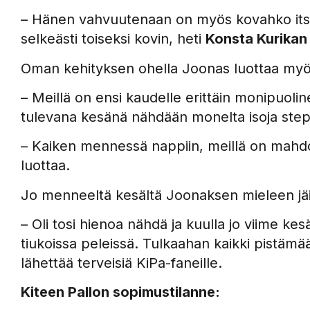
– Hänen vahvuutenaan on myös kovahko itsel
selkeästi toiseksi kovin, heti
Konsta Kurika
Oman kehityksen ohella Joonas luottaa my
– Meillä on ensi kaudelle erittäin monipuolin
tulevana kesänä nähdään monelta isoja step
– Kaiken mennessä nappiin, meillä on mahdo
luottaa.
Jo menneeltä kesältä Joonaksen mieleen jä
– Oli tosi hienoa nähdä ja kuulla jo viime 
tiukoissa peleissä. Tulkaahan kaikki pistä
lähettää terveisiä KiPa-faneille.
Kiteen Pallon sopimustilanne: