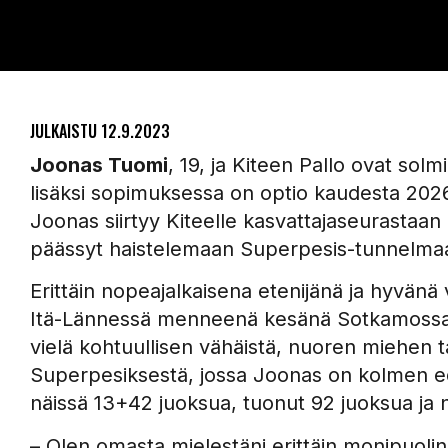
JULKAISTU
12.9.2023
Joonas Tuomi
, 19, ja Kiteen Pallo ovat so
lisäksi sopimuksessa on optio kaudesta 2026
Joonas siirtyy Kiteelle kasvattajaseurastaa
päässyt haistelemaan Superpesis-tunnelmaa
Erittäin nopeajalkaisena etenijänä ja hyvänä
Itä-Lännessä menneenä kesänä Sotkamossa
vielä kohtuullisen vähäistä, nuoren miehen t
Superpesiksestä, jossa Joonas on kolmen ed
näissä 13+42 juoksua, tuonut 92 juoksua ja na
– Olen omasta mielestäni erittäin monipuolin