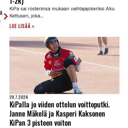
1-2k)
KiPa sai rosteriinsa mukaan vaihtajajokeriksi Aku
A
Kettusen, joka...
 Kiteen Palloon
LUE LISÄÄ »
29.7.2026
KiPalla jo viiden ottelun voittoputki.
Janne Mäkelä ja Kasperi Kaksonen
KiPan 3 pisteen voiton