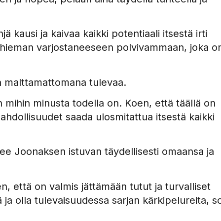
 kausi ja kaivaa kaikki potentiaali itsestä irti
ää hieman varjostaneeseen polvivammaan, joka o
aa malttamattomana tulevaa.
 mihin minusta todella on. Koen, että täällä on
hdollisuudet saada ulosmitattua itsestä kaikki
e Joonaksen istuvan täydellisesti omaansa ja
 että on valmis jättämään tutut ja turvalliset
a olla tulevaisuudessa sarjan kärkipelureita, so