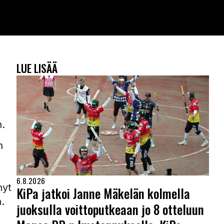
LUE LISÄÄ
n.
n
6.8.2026
nyt
KiPa jatkoi Janne Mäkelän kolmella
.
juoksulla voittoputkeaan jo 8 otteluun