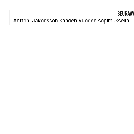
SEURAAV
Nestori Moisio kaksivuotisella sopimuksella Kiteen Palloon
Anttoni Jakobsson kahden vuoden sopimuksella