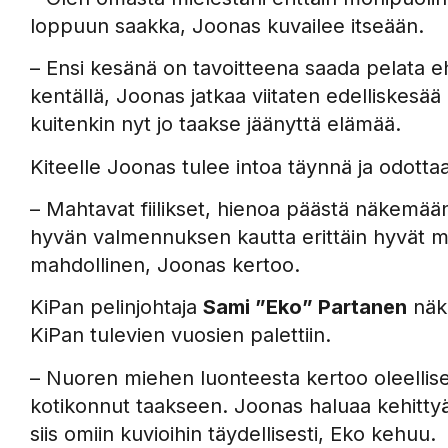
loppuun saakka, Joonas kuvailee itseään.
– Ensi kesänä on tavoitteena saada pelata ehjä
kentällä, Joonas jatkaa viitaten edelliskes
kuitenkin nyt jo taakse jäänyttä elämää.
Kiteelle Joonas tulee intoa täynnä ja odott
– Mahtavat fiilikset, hienoa päästä näkemään
hyvän valmennuksen kautta erittäin hyvät ma
mahdollinen, Joonas kertoo.
KiPan pelinjohtaja
Sami ”Eko” Partanen
näke
KiPan tulevien vuosien palettiin.
– Nuoren miehen luonteesta kertoo oleellisen,
kotikonnut taakseen. Joonas haluaa kehittyä j
siis omiin kuvioihin täydellisesti, Eko kehuu.