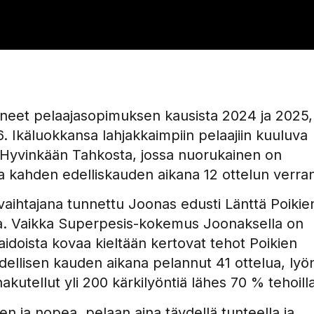
lmineet pelaajasopimuksen kausista 2024 ja 2025,
. Ikäluokkansa lahjakkaimpiin pelaajiin kuuluva
n Hyvinkään Tahkosta, jossa nuorukainen on
 kahden edelliskauden aikana 12 ottelun verra
 vaihtajana tunnettu Joonas edusti Länttä Poikie
. Vaikka Superpesis-kokemus Joonaksella on
aidoista kovaa kieltään kertovat tehot Poikien
ellisen kauden aikana pelannut 41 ottelua, lyö
kutellut yli 200 kärkilyöntiä lähes 70 % tehoilla
en ja nopea, pelaan aina täydellä tunteella ja