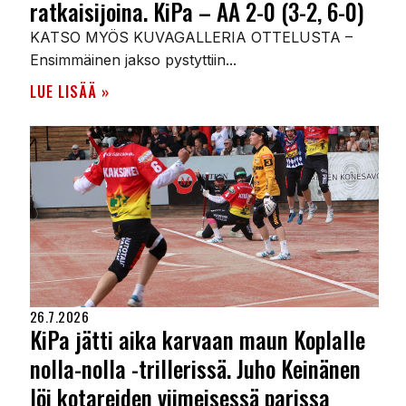
ratkaisijoina. KiPa – AA 2-0 (3-2, 6-0)
KATSO MYÖS KUVAGALLERIA OTTELUSTA –
Ensimmäinen jakso pystyttiin...
LUE LISÄÄ »
26.7.2026
KiPa jätti aika karvaan maun Koplalle
nolla-nolla -trillerissä. Juho Keinänen
löi kotareiden viimeisessä parissa