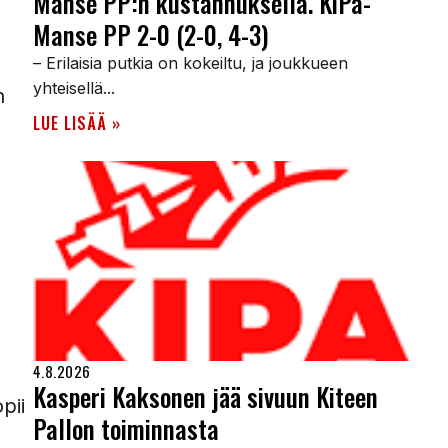
Manse PP:n kustannuksella. KiPa-
Manse PP 2-0 (2-0, 4-3)
– Erilaisia putkia on kokeiltu, ja joukkueen
yhteisellä...
n
LUE LISÄÄ »
4.8.2026
Kasperi Kaksonen jää sivuun Kiteen
pii
Pallon toiminnasta