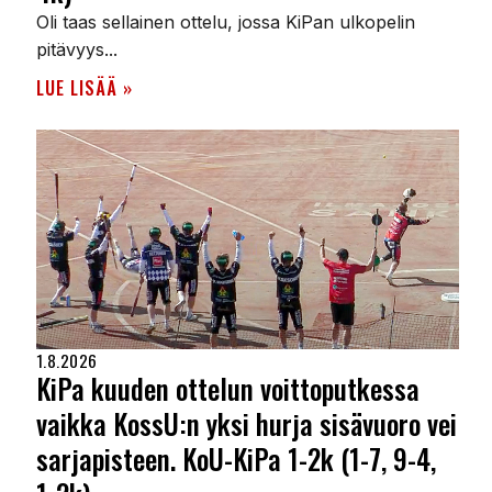
Oli taas sellainen ottelu, jossa KiPan ulkopelin
pitävyys...
LUE LISÄÄ »
1.8.2026
KiPa kuuden ottelun voittoputkessa
vaikka KossU:n yksi hurja sisävuoro vei
sarjapisteen. KoU-KiPa 1-2k (1-7, 9-4,