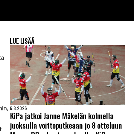
LUE LISÄÄ
ta
hin,
6.8.2026
KiPa jatkoi Janne Mäkelän kolmella
juoksulla voittoputkeaan jo 8 otteluun
t