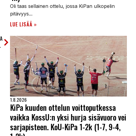
Oli taas sellainen ottelu, jossa KiPan ulkopelin
pitävyys...
LUE LISÄÄ »
A
a Kiteen Palloon
1.8.2026
KiPa kuuden ottelun voittoputkessa
vaikka KossU:n yksi hurja sisävuoro vei
sarjapisteen. KoU-KiPa 1-2k (1-7, 9-4,