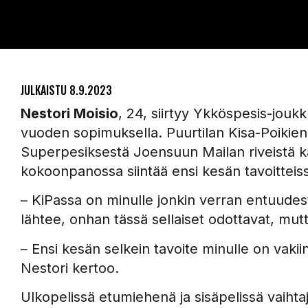
JULKAISTU
8.9.2023
Nestori Moisio
, 24, siirtyy Ykköspesis-jou
vuoden sopimuksella. Puurtilan Kisa-Poikie
Superpesiksestä Joensuun Mailan riveistä k
kokoonpanossa siintää ensi kesän tavoitteis
– KiPassa on minulle jonkin verran entuudes
lähtee, onhan tässä sellaiset odottavat, mutta
– Ensi kesän selkein tavoite minulle on vakii
Nestori kertoo.
Ulkopelissä etumiehenä ja sisäpelissä vaiht