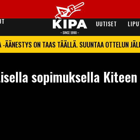
UT
UUTISET
LIPU
A -ÄÄNESTYS ON TAAS TÄÄLLÄ. SUUNTAA OTTELUN JÄ
isella sopimuksella Kiteen