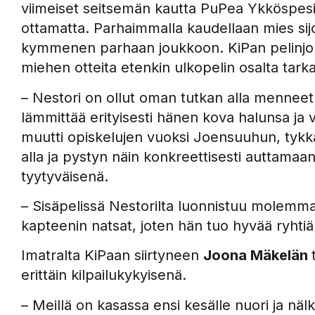
viimeiset seitsemän kautta PuPea Ykköspesi
ottamatta. Parhaimmalla kaudellaan mies sijoit
kymmenen parhaan joukkoon. KiPan pelinjo
miehen otteita etenkin ulkopelin osalta tarka
– Nestori on ollut oman tutkan alla menneet
lämmittää erityisesti hänen kova halunsa ja 
muutti opiskelujen vuoksi Joensuuhun, tykkään
alla ja pystyn näin konkreettisesti auttama
tyytyväisenä.
– Sisäpelissä Nestorilta luonnistuu molemmat
kapteenin natsat, joten hän tuo hyvää ryhti
Imatralta KiPaan siirtyneen
Joona Mäkelän
erittäin kilpailukykyisenä.
– Meillä on kasassa ensi kesälle nuori ja nälk