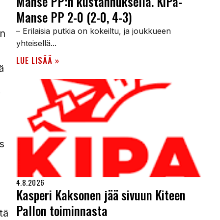
Manse PP:n kustannuksella. KiPa-
Manse PP 2-0 (2-0, 4-3)
– Erilaisia putkia on kokeiltu, ja joukkueen
en
yhteisellä...
LUE LISÄÄ »
ä
i
s
n
4.8.2026
Kasperi Kaksonen jää sivuun Kiteen
Pallon toiminnasta
tä