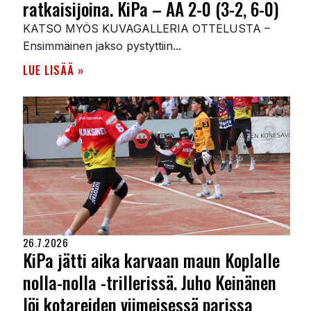
ratkaisijoina. KiPa – AA 2-0 (3-2, 6-0)
KATSO MYÖS KUVAGALLERIA OTTELUSTA –
Ensimmäinen jakso pystyttiin...
LUE LISÄÄ »
26.7.2026
KiPa jätti aika karvaan maun Koplalle
nolla-nolla -trillerissä. Juho Keinänen
löi kotareiden viimeisessä parissa