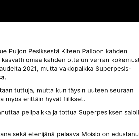
kkue Puijon Pesiksestä Kiteen Palloon kahden
n kasvatti omaa kahden ottelun verran kokemus
audelta 2021, mutta vakiopaikka Superpesis-
sa.
taan tuttuja, mutta kun täysin uuteen seuraan
 myös erittäin hyvät fiilikset.
nnuttaa pelipaikka ja tottua Superpesiksen saloi
ajana sekä etenijänä pelaava Moisio on edustanu