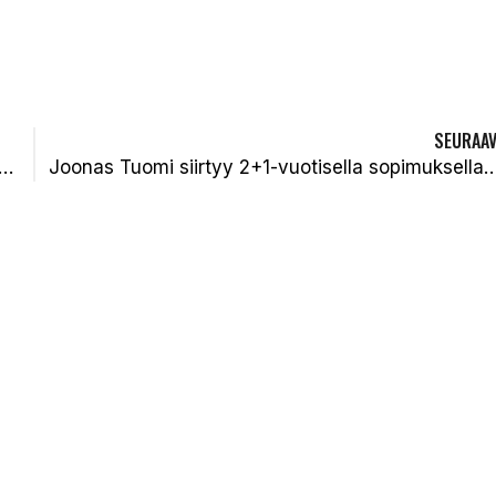
SEURAAV
kelä kaksivuotisella sopimuksella Kiteen Palloon
Joonas Tuomi siirtyy 2+1-vuotisella sopimuksell