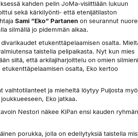
ksessä kahden pelin JoMa-visiittiään lukuun
tui sekä kärkilyönti- että etenijätilaston
htaja
Sami ”Eko” Partanen
on seurannut nuor
lla silmällä jo pidemmän aikaa.
 divarikaudet etukenttäpelaamisen osalta. Mielt
valmiutensa taistella pelipaikasta. Nyt kun mies
 siitä, että arkilajiharjoittelu on omien silmien
an etukenttäpelaamisen osalta, Eko kertoo
 vaihtotilanteet ja mieheltä löytyy Puijosta myö
ä joukkueeseen, Eko jatkaa.
tavoin Nestori näkee KiPan ensi kauden ryhmä
äinen porukka, jolla on edellytyksiä taistella mis