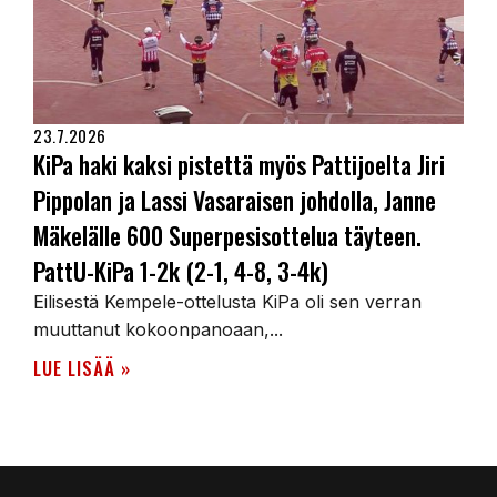
23.7.2026
KiPa haki kaksi pistettä myös Pattijoelta Jiri
Pippolan ja Lassi Vasaraisen johdolla, Janne
Mäkelälle 600 Superpesisottelua täyteen.
PattU-KiPa 1-2k (2-1, 4-8, 3-4k)
Eilisestä Kempele-ottelusta KiPa oli sen verran
muuttanut kokoonpanoaan,...
LUE LISÄÄ »