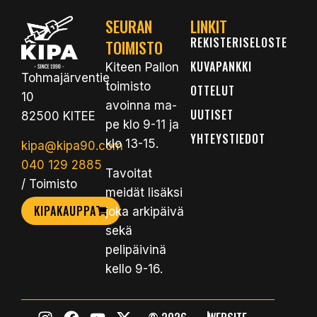
SEURAN
LINKIT
REKISTERISELOSTE
TOIMISTO
KUVAPANKKI
Kiteen Pallon
Tohmajärventie
toimisto
OTTELUT
10
avoinna ma-
UUTISET
82500 KITEE
pe klo 9-11 ja
YHTEYSTIEDOT
klo 13-15.
kipa@kipa90.com
040 129 2885
Tavoitat
/ Toimisto
meidät lisäksi
KIPAKAUPPA
joka arkipäivä
sekä
pelipäivinä
kello 9-16.
|