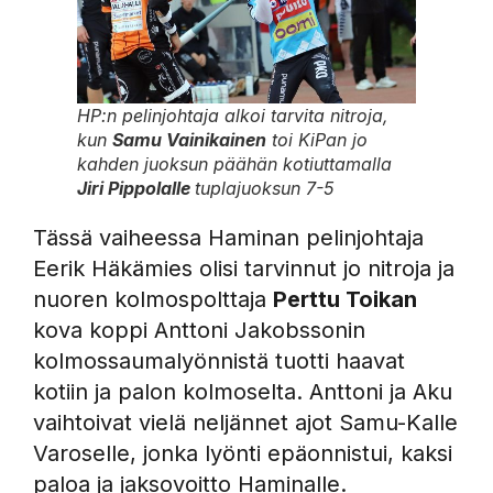
HP:n pelinjohtaja alkoi tarvita nitroja,
kun
Samu Vainikainen
toi KiPan jo
kahden juoksun päähän kotiuttamalla
Jiri Pippolalle
tuplajuoksun 7-5
Tässä vaiheessa Haminan pelinjohtaja
Eerik Häkämies olisi tarvinnut jo nitroja ja
nuoren kolmospolttaja
Perttu Toikan
kova koppi Anttoni Jakobssonin
kolmossaumalyönnistä tuotti haavat
kotiin ja palon kolmoselta. Anttoni ja Aku
vaihtoivat vielä neljännet ajot Samu-Kalle
Varoselle, jonka lyönti epäonnistui, kaksi
paloa ja jaksovoitto Haminalle.