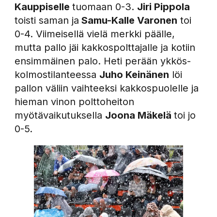
Kauppiselle
tuomaan 0-3.
Jiri Pippola
toisti saman ja
Samu-Kalle Varonen
toi
0-4. Viimeisellä vielä merkki päälle,
mutta pallo jäi kakkospolttajalle ja kotiin
ensimmäinen palo. Heti perään ykkös-
kolmostilanteessa
Juho Keinänen
löi
pallon väliin vaihteeksi kakkospuolelle ja
hieman vinon polttoheiton
myötävaikutuksella
Joona Mäkelä
toi jo
0-5.