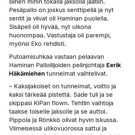
siihen mihin tokalla jaksolla jäätiin.
Pesäpallo on joskus senttipeliä ja nyt
sentit ja viivat oli Haminan puolella.
Sisäpeli oli hyvää, nyt ulkona
huonompaa. Vastustaja oli parempi,
myönsi Eko rehdisti.
Putoamisuhkaa vastaan pelaavan
Haminan Palloilijoiden pelinjohtaja
Eerik
Häkämiehen
tunnelmat vaihtelivat.
– Kaksijakoiset on tunnelmat, voitto ja
kaksi tärkeää pistettä. Sade tuli ja se
skippasi KiPan flown. Tehtiin vaihtoja
taakse toiselle jaksolle ja se auttoi.
Pippola ja Rönkkö olivat hyvin iskussa.
Viimeisessä ullkovuorossa sattui ja