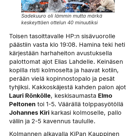
Sadekuuro oli lämmin mutta märkä
keskeyttäen ottelun 40 minuutiksi
Toisen tasoittavalle HP:n sisävuorolle
päästiin vasta klo 19:08. Hamina teki heti
kärjestään harhaheiton avustuksella
palottomat ajot Elias Lahdelle. Keinäsen
kopilla risti kolmoselta ja haavat kotiin,
perään vielä kopinnostopalo ja pesät
tyhjiksi. Kakkoskäjestä kahden palon ajot
Lauri Rönkölle
, keskisaumasta
Elmo
Peltonen
toi 1-5. Väärällä tolppasyötöllä
Johannes Kiri
karkasi kolmoselle, pallo
väliin ja 2-5 kavennus taululle.
Kolmannen alkavalla KiPan Kauppinen