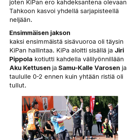
joten KiPan ero kahdeksantena olevaan
Tahkoon kasvoi yhdellä sarjapisteellä
neljään.
Ensimmäisen jakson
kaksi ensimmäistä sisävuoroa oli täysin
KiPan hallintaa. KiPa aloitti sisällä ja
Jiri
Pippola
kotiutti kahdella välilyönnillään
Aku Kettusen
ja
Samu-Kalle Varosen
ja
taululle 0-2 ennen kuin yhtään ristiä oli
tullut.