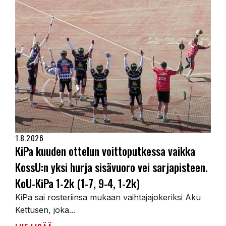
1.8.2026
KiPa kuuden ottelun voittoputkessa vaikka
KossU:n yksi hurja sisävuoro vei sarjapisteen.
KoU-KiPa 1-2k (1-7, 9-4, 1-2k)
KiPa sai rosteriinsa mukaan vaihtajajokeriksi Aku
Kettusen, joka...