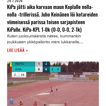
26.7.2026
KiPa jätti aika karvaan maun Koplalle nolla-
nolla -trillerissä. Juho Keinänen löi kotareiden
viimeisessä parissa toisen sarjapisteen
KiPalle. KiPa-KPL 1-0k (0-0, 0-0, 2-1k)
Kuten juoksumääristä näkee, kummankin
joukkueen ykköpalkinto meni lukkareille,...
LUE LISÄÄ »