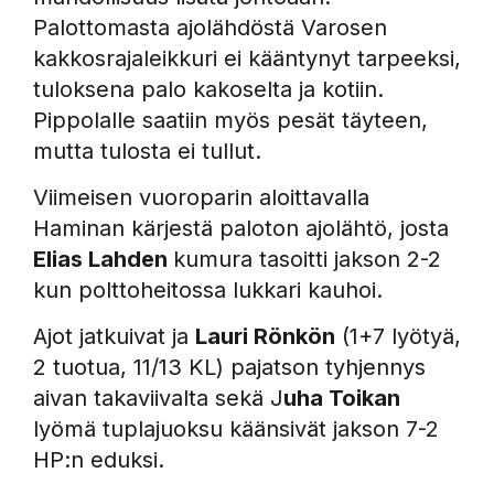
Palottomasta ajolähdöstä Varosen
kakkosrajaleikkuri ei kääntynyt tarpeeksi,
tuloksena palo kakoselta ja kotiin.
Pippolalle saatiin myös pesät täyteen,
mutta tulosta ei tullut.
Viimeisen vuoroparin aloittavalla
Haminan kärjestä paloton ajolähtö, josta
Elias Lahden
kumura tasoitti jakson 2-2
kun polttoheitossa lukkari kauhoi.
Ajot jatkuivat ja
Lauri Rönkön
(1+7 lyötyä,
2 tuotua, 11/13 KL) pajatson tyhjennys
aivan takaviivalta sekä J
uha Toikan
lyömä tuplajuoksu käänsivät jakson 7-2
HP:n eduksi.