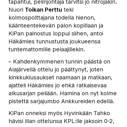
tapahtui, pelinjohtaja tarvitsi jo nitrojakin.
Nuori
Toikan Perttu
teki
kolmospolttajana todella hienon,
käänteentekevän palon kopillaan ja
KiPan painostus loppui siihen, antoi
Häkämies tunnustusta joukueensa
tuntemattomille pelaajillekin.
– Kahdenkymmenen tunnin päästä on
Alajärvellä ottelu jo päättynyt, joten
kinkkukiusaukset naamaan ja matkaan,
ajatteli Häkämies jo ehkä ratkaisevaa
alkusarjan peliään. Hamina on nyt kolme
pistettä sarjajumbo Ankkureiden edellä.
KiPan onneksi myös Hyvinkään Tahko
hävisi illan ottelunsa KPL:lle jaksoin 0-2,