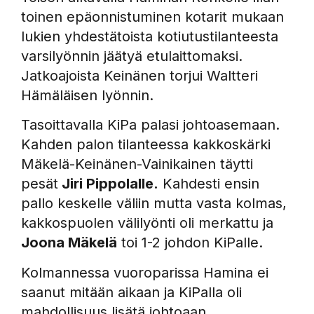
toinen epäonnistuminen kotarit mukaan
lukien yhdestätoista kotiutustilanteesta
varsilyönnin jäätyä etulaittomaksi.
Jatkoajoista Keinänen torjui Waltteri
Hämäläisen lyönnin.
Tasoittavalla KiPa palasi johtoasemaan.
Kahden palon tilanteessa kakkoskärki
Mäkelä-Keinänen-Vainikainen täytti
pesät
Jiri Pippolalle.
Kahdesti ensin
pallo keskelle väliin mutta vasta kolmas,
kakkospuolen välilyönti oli merkattu ja
Joona Mäkelä
toi 1-2 johdon KiPalle.
Kolmannessa vuoroparissa Hamina ei
saanut mitään aikaan ja KiPalla oli
mahdollisuus lisätä johtoaan.