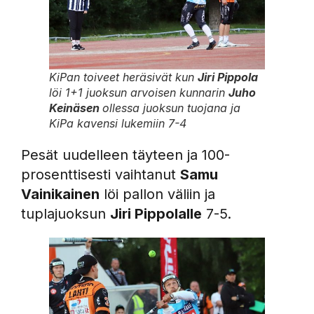
KiPan toiveet heräsivät kun
Jiri Pippola
löi 1+1 juoksun arvoisen kunnarin
Juho
Keinäsen
ollessa juoksun tuojana ja
KiPa kavensi lukemiin 7-4
Pesät uudelleen täyteen ja 100-
prosenttisesti vaihtanut
Samu
Vainikainen
löi pallon väliin ja
tuplajuoksun
Jiri Pippolalle
7-5.