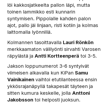
löi kakkosjatkeelta pallon läpi, mutta
toinen lammikko esti kunnarin
syntymisen. Pippolalle kahden palon
ajot, pallo jäi linjaan, risti kotiin ja kolmas
laittomalla lyönnillä.
Kolmannen tasoittavalla
Lauri Rönkön
merkkaamaton välilyönti sirvahti Varosen
räpylästä ja
Antti Kortteenperä
toi 3-5.
Jakson loppunumerot 3-6 syntyivät
viimeisen alkavalla kun KiPan
Samu
Vainikainen
vaihtoi etutilanteessa ensin
ykkösrajanäpyllä takapesät täyteen ja
sitten kumura keskelle, jolla
Anttoni
Jakobsson
toi helposti juoksun.