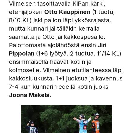
Viimeisen tasoittavalla KiPan kärki,
etenijäjokeri
Otto Kauppinen
(1 tuotu,
8/10 KL) iski pallon läpi ykkösrajasta,
mutta kunnari jäi tälläkin kerralla
saamatta ja Otto jäi kakkospesälle.
Palottomasta ajolähdöstä ensin
Jiri
Pippolan
(1+6 lyötyä, 2 tuotua, 11/14 KL)
ensimmäisellä haavat kotiin ja
kolmoselle. Viimeinen etutilanteessa läpi
kakkosluukusta, 1+1 juoksua ja kavennus
7-4 kun kunnarin edellä kotiin juoksi
Joona Mäkelä
.