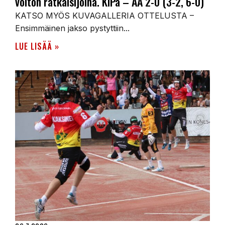
voiton ratkaisijoina. KiPa – AA 2-0 (3-2, 6-0)
KATSO MYÖS KUVAGALLERIA OTTELUSTA –
Ensimmäinen jakso pystyttiin...
LUE LISÄÄ »