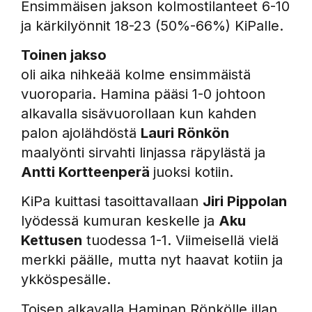
Ensimmäisen jakson kolmostilanteet 6-10
ja kärkilyönnit 18-23 (50%-66%) KiPalle.
Toinen jakso
oli aika nihkeää kolme ensimmäistä
vuoroparia. Hamina pääsi 1-0 johtoon
alkavalla sisävuorollaan kun kahden
palon ajolähdöstä
Lauri Rönkön
maalyönti sirvahti linjassa räpylästä ja
Antti Kortteenperä
juoksi kotiin.
KiPa kuittasi tasoittavallaan
Jiri Pippolan
lyödessä kumuran keskelle ja
Aku
Kettusen
tuodessa 1-1. Viimeisellä vielä
merkki päälle, mutta nyt haavat kotiin ja
ykköspesälle.
Toisen alkavalla Haminan Rönkölle illan