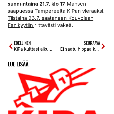
sunnuntaina 21.7. klo 17
Mansen
saapuessa Tampereelta KiPan vieraaksi.
Tiistaina 23.7. saataneen Kouvolaan
Fanikyytiin
riittävästi väkeä.
EDELLINEN
SEURAAVA
KiPa kuittasi alkukauden JymyJussi-tappion vaikka nyt ei ollut KiPan lyöntipäivä. KiPa-SJJ 2-0 (4-2, 2-1)
Ei saatu hippaa kaverista millään osa-alueella, ei ulkona eikä sisällä. KiPa-Manse 0-2 (1-7, 2-9)
LUE LISÄÄ