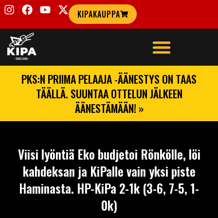
KIPAKAUPPA
PKS:N PRIIMA PELAAJA -ÄÄNESTYS ON TAAS
TÄÄLLÄ. SUUNTAA OTTELUN JÄLKEEN
ÄÄNESTÄMÄÄN! »
Viisi lyöntiä Eko budjetoi Rönkölle, löi
kahdeksan ja KiPalle vain yksi piste
Haminasta. HP-KiPa 2-1k (3-6, 7-5, 1-
0k)