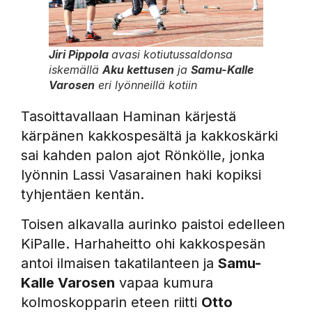
Jiri Pippola
avasi kotiutussaldonsa
iskemällä
Aku kettusen
ja
Samu-Kalle
Varosen
eri lyönneillä kotiin
Tasoittavallaan Haminan kärjestä
kärpänen kakkospesältä ja kakkoskärki
sai kahden palon ajot Rönkölle, jonka
lyönnin Lassi Vasarainen haki kopiksi
tyhjentäen kentän.
Toisen alkavalla aurinko paistoi edelleen
KiPalle. Harhaheitto ohi kakkospesän
antoi ilmaisen takatilanteen ja
Samu-
Kalle Varosen
vapaa kumura
kolmoskopparin eteen riitti
Otto