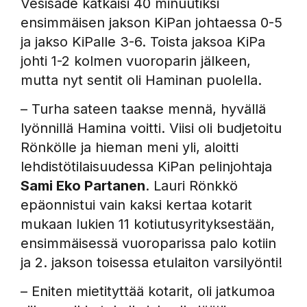
Vesisade katkaisi 40 minuutiksi
ensimmäisen jakson KiPan johtaessa 0-5
ja jakso KiPalle 3-6. Toista jaksoa KiPa
johti 1-2 kolmen vuoroparin jälkeen,
mutta nyt sentit oli Haminan puolella.
– Turha sateen taakse mennä, hyvällä
lyönnillä Hamina voitti. Viisi oli budjetoitu
Rönkölle ja hieman meni yli, aloitti
lehdistötilaisuudessa KiPan pelinjohtaja
Sami Eko Partanen
. Lauri Rönkkö
epäonnistui vain kaksi kertaa kotarit
mukaan lukien 11 kotiutusyrityksestään,
ensimmäisessä vuoroparissa palo kotiin
ja 2. jakson toisessa etulaiton varsilyönti!
– Eniten mietityttää kotarit, oli jatkumoa