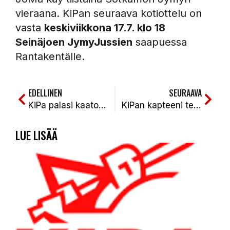
vieraana. KiPan seuraava kotiottelu on
vasta
keskiviikkona 17.7. klo 18
Seinäjoen JymyJussien
saapuessa
Rantakentälle.
EDELLINEN
SEURAAVA
KiPa palasi kaatosateen jälkeen kolmen pisteen voitolla pistekantaan Alajärvellä. AA-KiPa 0-2 (0-3, 1-2)
KiPan kapteeni teki mitä kapteenin pitääkin 2 palon tilanteessa tehdä: tasoitusjuoksu ja voittojuoksu! II Derby JoMa-KiPa 0-1 (4-4, 4-5)
LUE LISÄÄ