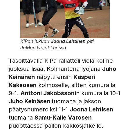
KiPan lukkari
Joona Lehtinen
piti
JoMan lyöjät kurissa
Tasoittavalla KiPa rallatteli vielä kolme
juoksua lisää. Kolmantena lyöjänä
Juho
Keinänen
näpytti ensin
Kasperi
Kaksosen
kolmoselle, sitten kumuralla
9-1.
Anttoni Jakobssoni
n kumuralla 10-1
Juho Keinäsen
tuomana ja jakson
päätysnumeroiksi 11-1
Joona Lehtisen
tuomana
Samu-Kalle Varosen
pudottaessa pallon kakkosjatkelle.