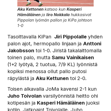
Aku Kettonen
katsoo kun
Kasperi
Hämäläinen
ja
Iiro Nokkala
hukkasivat
Pippolan lyömän pallon ja KiPa johtoon
1-0
Tasoittavalla KiPan
Jiri Pippolalle
yhden
palon ajot, hermopallo linjaan ja
Anttoni
Jakobsson
toi 1-0. Jiristä takalaittomalla
toinen palo, mutta
Samu Vainikaisen
(1+2 lyötyä, 2 tuotua, 7/9 KL) lyönnistä
kopiksi menossa ollut pallo putosi
räpylästä ja
Aku Kettunen
toi 2-0.
Toisen alkavalla JoMa kavensi 2-1 kun
Juho Toivolan
varsilyönnistä heitto ohi
kotipesän ja
Kasperi Hämäläinen
juoksi
kotiin. Jatkoajot Toivolalle, Juho