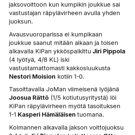
jaksovoittoon kun kumpikin joukkue sai
vastustajan räpylävirheen avulla yhden
juoksun.
Avausvuoroparissa ei kumpikaan
joukkue saanut mitään aikaan ja toisen
alkavalla KiPan ykköspalkittu
Jiri Pippola
(4 lyötyä, 4/8 KL) iski
vastustamattomasti kakkosluukusta
Nestori Moision
kotiin 1-0.
Tasoittavalla JoMan viimeisenä lyöjänä
Joosua Rättö
(1/5 kotiutusyritystä) löi
KiPan räpylävirheen myötä tasoituksen
1-1
Kasperi Hämäläisen
tuomana.
Kolmannen alkavalla jakson voittojuoksu