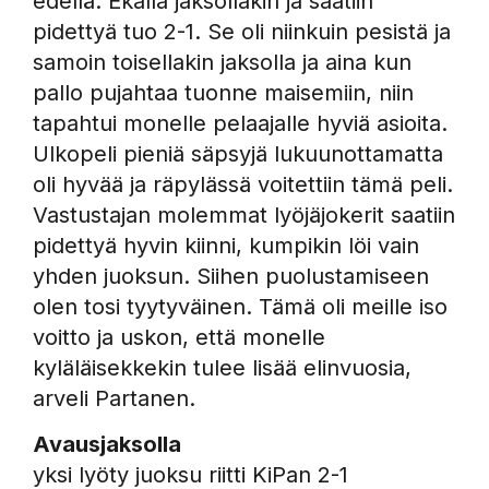
edellä. Ekalla jaksollakin ja saatiin
pidettyä tuo 2-1. Se oli niinkuin pesistä ja
samoin toisellakin jaksolla ja aina kun
pallo pujahtaa tuonne maisemiin, niin
tapahtui monelle pelaajalle hyviä asioita.
Ulkopeli pieniä säpsyjä lukuunottamatta
oli hyvää ja räpylässä voitettiin tämä peli.
Vastustajan molemmat lyöjäjokerit saatiin
pidettyä hyvin kiinni, kumpikin löi vain
yhden juoksun. Siihen puolustamiseen
olen tosi tyytyväinen. Tämä oli meille iso
voitto ja uskon, että monelle
kyläläisekkekin tulee lisää elinvuosia,
arveli Partanen.
Avausjaksolla
yksi lyöty juoksu riitti KiPan 2-1