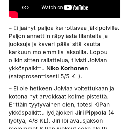
– Ei jäänyt paljoa kerrottavaa jälkipolville.
Paljon annettiin räpylästä tilanteita ja
juoksuja ja kaveri pääsi sitä kautta
karkuun molemmilla jaksoilla. Loppu
olikin sitten rallattelua, tiivisti JoMan
ykköspalkittu
Niko Korhonen
(sataprosenttisesti 5/5 KL).
– Ei ole hetkeen JoMaa voitettukaan ja
kotona nyt arvokkaat kolme pistettä.
Erittäin tyytyväinen olen, totesi KiPan
ykköspalkittu lyöjäjokeri
Jiri Pippola
(4
lyötyä, 4/8 KL). Jiri löi avausjakson
molemmat KiPan juoksut sekä aloitti