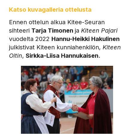
Katso kuvagalleria ottelusta
Ennen ottelun alkua Kitee-Seuran
sihteeri
Tarja Timonen
ja
Kiteen Pajari
vuodelta 2022
Hannu-Heikki Hakulinen
julkistivat Kiteen kunniahenkilön,
Kiteen
Oitin
,
Sirkka-Liisa Hannukaisen
.