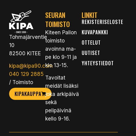
SEURAN
LINKIT
REKISTERISELOSTE
TOIMISTO
KUVAPANKKI
Kiteen Pallon
Tohmajärventie
toimisto
OTTELUT
10
avoinna ma-
UUTISET
82500 KITEE
pe klo 9-11 ja
YHTEYSTIEDOT
klo 13-15.
kipa@kipa90.com
040 129 2885
Tavoitat
/ Toimisto
meidät lisäksi
KIPAKAUPPA
joka arkipäivä
sekä
pelipäivinä
kello 9-16.