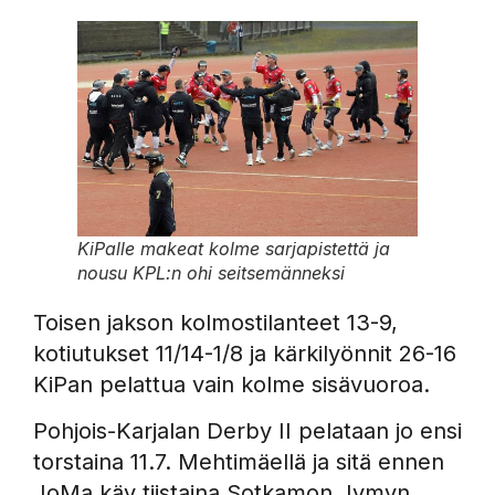
KiPalle makeat kolme sarjapistettä ja
nousu KPL:n ohi seitsemänneksi
Toisen jakson kolmostilanteet 13-9,
kotiutukset 11/14-1/8 ja kärkilyönnit 26-16
KiPan pelattua vain kolme sisävuoroa.
Pohjois-Karjalan Derby II pelataan jo ensi
torstaina 11.7. Mehtimäellä ja sitä ennen
JoMa käy tiistaina Sotkamon Jymyn