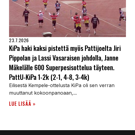
23.7.2026
KiPa haki kaksi pistettä myös Pattijoelta Jiri
Pippolan ja Lassi Vasaraisen johdolla, Janne
Mäkelälle 600 Superpesisottelua täyteen.
PattU-KiPa 1-2k (2-1, 4-8, 3-4k)
Eilisestä Kempele-ottelusta KiPa oli sen verran
muuttanut kokoonpanoaan,...
LUE LISÄÄ »