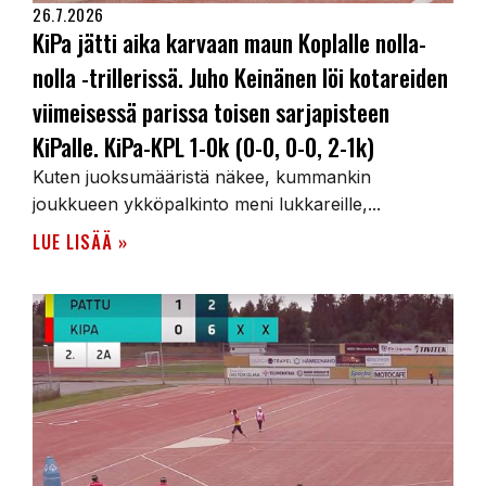
26.7.2026
KiPa jätti aika karvaan maun Koplalle nolla-
nolla -trillerissä. Juho Keinänen löi kotareiden
viimeisessä parissa toisen sarjapisteen
KiPalle. KiPa-KPL 1-0k (0-0, 0-0, 2-1k)
Kuten juoksumääristä näkee, kummankin
joukkueen ykköpalkinto meni lukkareille,...
LUE LISÄÄ »