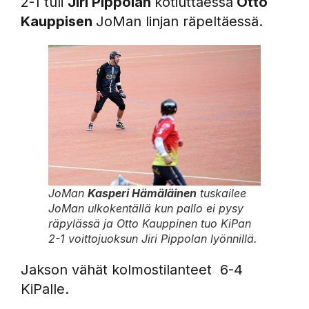
2-1 tuli
Jiri Pippolan
kotiuttaessa
Otto
Kauppisen
JoMan linjan räpeltäessä.
JoMan
Kasperi Hämäläinen
tuskailee
JoMan ulkokentällä kun pallo ei pysy
räpylässä ja Otto Kauppinen tuo KiPan
2-1 voittojuoksun Jiri Pippolan lyönnillä.
Jakson vähät kolmostilanteet 6-4
KiPalle.