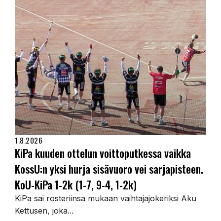
1.8.2026
KiPa kuuden ottelun voittoputkessa vaikka
KossU:n yksi hurja sisävuoro vei sarjapisteen.
KoU-KiPa 1-2k (1-7, 9-4, 1-2k)
KiPa sai rosteriinsa mukaan vaihtajajokeriksi Aku
Kettusen, joka...