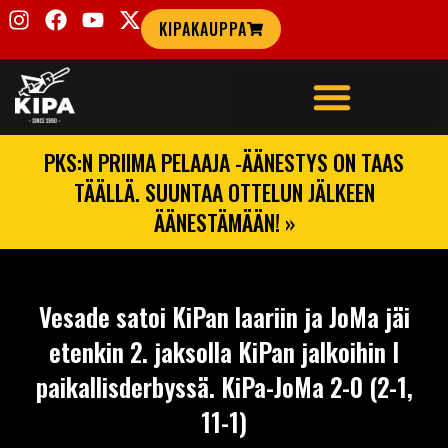
KIPAKAUPPA
PKS:N PRIIMA PELAAJA -ÄÄNESTYS ON TAAS
TÄÄLLÄ. SUUNTAA OTTELUN JÄLKEEN
ÄÄNESTÄMÄÄN! »
Vesade satoi KiPan laariin ja JoMa jäi
etenkin 2. jaksolla KiPan jalkoihin I
paikallisderbyssä. KiPa-JoMa 2-0 (2-1,
11-1)