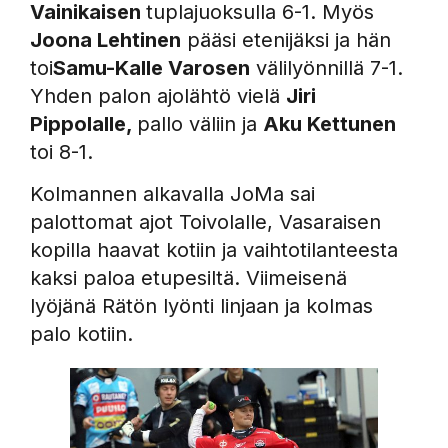
Vainikaisen
tuplajuoksulla 6-1. Myös
Joona Lehtinen
pääsi etenijäksi ja hän
toi
Samu-Kalle Varosen
välilyönnillä 7-1.
Yhden palon ajolähtö vielä
Jiri
Pippolalle,
pallo väliin ja
Aku Kettunen
toi 8-1.
Kolmannen alkavalla JoMa sai
palottomat ajot Toivolalle, Vasaraisen
kopilla haavat kotiin ja vaihtotilanteesta
kaksi paloa etupesiltä. Viimeisenä
lyöjänä Rätön lyönti linjaan ja kolmas
palo kotiin.