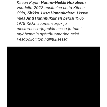
Kiteen Pajari
Hannu-Heikki Hakulinen
vuodelta 2022 onnittelee uutta Kiteen
Oitia,
Sirkka-Liisa Hannukaista
. Lissun
mies
Ahti Hannnukainen
pelasi 1966-
1979 KiU:n suomensarja- ja
mestaruussarjajoukkueessa ja toimi
myöhemmin syöttötuomarina sekä
Pesäpalloliiton hallituksessa.