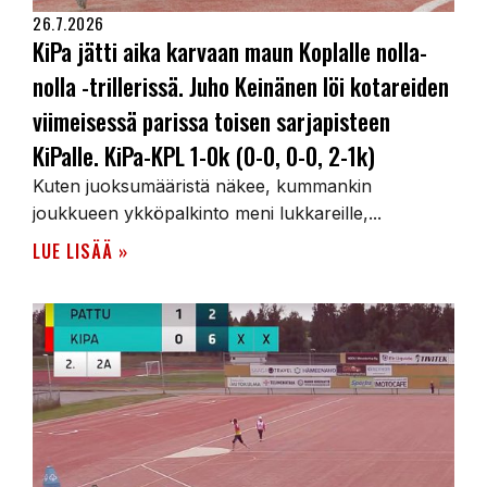
26.7.2026
KiPa jätti aika karvaan maun Koplalle nolla-
nolla -trillerissä. Juho Keinänen löi kotareiden
viimeisessä parissa toisen sarjapisteen
KiPalle. KiPa-KPL 1-0k (0-0, 0-0, 2-1k)
Kuten juoksumääristä näkee, kummankin
joukkueen ykköpalkinto meni lukkareille,...
LUE LISÄÄ »