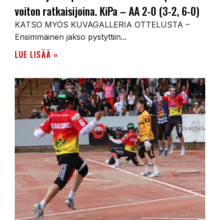
voiton ratkaisijoina. KiPa – AA 2-0 (3-2, 6-0)
KATSO MYÖS KUVAGALLERIA OTTELUSTA –
Ensimmäinen jakso pystyttiin...
LUE LISÄÄ »