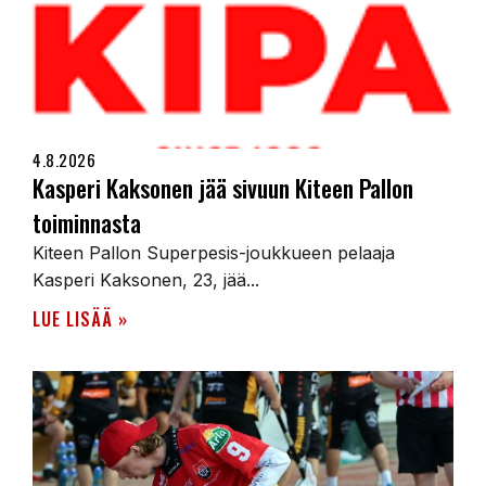
4.8.2026
Kasperi Kaksonen jää sivuun Kiteen Pallon
toiminnasta
Kiteen Pallon Superpesis-joukkueen pelaaja
Kasperi Kaksonen, 23, jää...
LUE LISÄÄ »