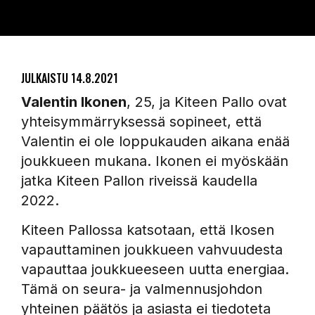
JULKAISTU
14.8.2021
Valentin Ikonen
, 25, ja Kiteen Pallo ovat
yhteisymmärryksessä sopineet, että
Valentin ei ole loppukauden aikana enää
joukkueen mukana. Ikonen ei myöskään
jatka Kiteen Pallon riveissä kaudella
2022.
Kiteen Pallossa katsotaan, että Ikosen
vapauttaminen joukkueen vahvuudesta
vapauttaa joukkueeseen uutta energiaa.
Tämä on seura- ja valmennusjohdon
yhteinen päätös ja asiasta ei tiedoteta