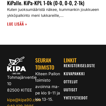
KiPalle. KiPa-KPL 1-0k (0-0, 0-0, 2-1k)
Kuten juoksumääristä näkee, kummankin joukkueen
ykköpalkinto meni lukkareille,...
LUE LISÄÄ »
SEURAN
LINKIT
REKISTERISELOSTE
TOIMISTO
KUVAPANKKI
Kiteen Pallon
Tohmajärventie
toimisto
OTTELUT
10
avoinna ma-
UUTISET
82500 KITEE
pe klo 9-11 ja
YHTEYSTIEDOT
klo 13-15.
kipa@kipa90.com