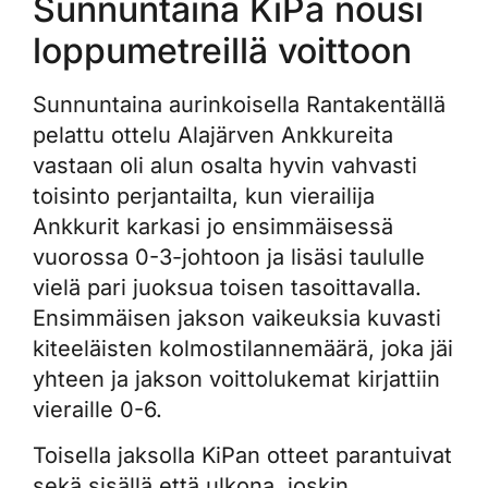
Sunnuntaina KiPa nousi
loppumetreillä voittoon
Sunnuntaina aurinkoisella Rantakentällä
pelattu ottelu Alajärven Ankkureita
vastaan oli alun osalta hyvin vahvasti
toisinto perjantailta, kun vierailija
Ankkurit karkasi jo ensimmäisessä
vuorossa 0-3-johtoon ja lisäsi taululle
vielä pari juoksua toisen tasoittavalla.
Ensimmäisen jakson vaikeuksia kuvasti
kiteeläisten kolmostilannemäärä, joka jäi
yhteen ja jakson voittolukemat kirjattiin
vieraille 0-6.
Toisella jaksolla KiPan otteet parantuivat
sekä sisällä että ulkona, joskin