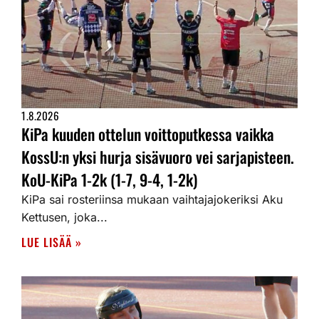
1.8.2026
KiPa kuuden ottelun voittoputkessa vaikka
KossU:n yksi hurja sisävuoro vei sarjapisteen.
KoU-KiPa 1-2k (1-7, 9-4, 1-2k)
KiPa sai rosteriinsa mukaan vaihtajajokeriksi Aku
Kettusen, joka...
LUE LISÄÄ »