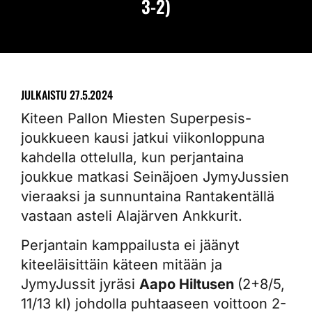
3-2)
JULKAISTU
27.5.2024
Kiteen Pallon Miesten Superpesis-
joukkueen kausi jatkui viikonloppuna
kahdella ottelulla, kun perjantaina
joukkue matkasi Seinäjoen JymyJussien
vieraaksi ja sunnuntaina Rantakentällä
vastaan asteli Alajärven Ankkurit.
Perjantain kamppailusta ei jäänyt
kiteeläisittäin käteen mitään ja
JymyJussit jyräsi
Aapo Hiltusen
(2+8/5,
11/13 kl) johdolla puhtaaseen voittoon 2-