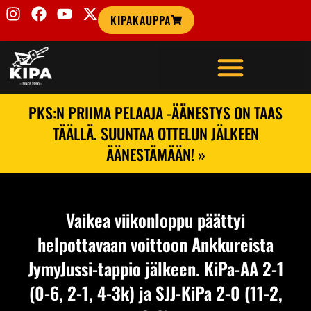
KIPAKAUPPA
PKS:N PRIIMA PELAAJA -ÄÄNESTYS ON TAAS
TÄÄLLÄ. SUUNTAA OTTELUN JÄLKEEN
ÄÄNESTÄMÄÄN! »
Vaikea viikonloppu päättyi
helpottavaan voittoon Ankkureista
JymyJussi-tappio jälkeen. KiPa-AA 2-1
(0-6, 2-1, 4-3k) ja SJJ-KiPa 2-0 (11-2,