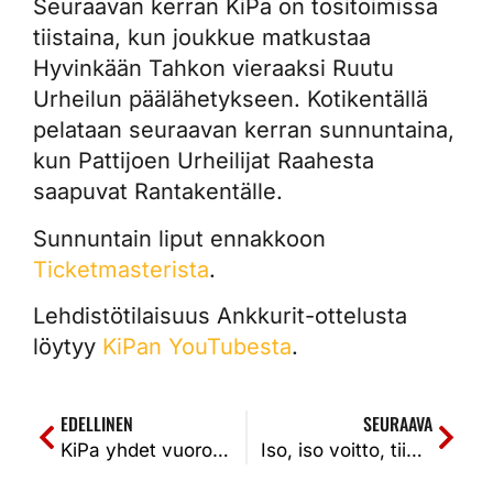
Seuraavan kerran KiPa on tositoimissa
tiistaina, kun joukkue matkustaa
Hyvinkään Tahkon vieraaksi Ruutu
Urheilun päälähetykseen. Kotikentällä
pelataan seuraavan kerran sunnuntaina,
kun Pattijoen Urheilijat Raahesta
saapuvat Rantakentälle.
Sunnuntain liput ennakkoon
Ticketmasterista
.
Lehdistötilaisuus Ankkurit-ottelusta
löytyy
KiPan YouTubesta
.
EDELLINEN
SEURAAVA
KiPa yhdet vuoroparit mukana mutta Vedon lyöntipeli selvästi KiPaa parempi. KiPa-ViVe 0-2 (4-6, 0-5)
Iso, iso voitto, tiivisti Eko Hyvinkäällä. Tahko-KiPa 1-2k (5-4, 5-7, 0-1k)