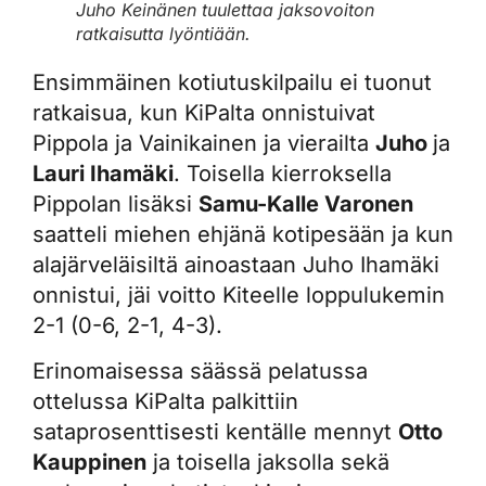
Juho Keinänen tuulettaa jaksovoiton
ratkaisutta lyöntiään.
Ensimmäinen kotiutuskilpailu ei tuonut
ratkaisua, kun KiPalta onnistuivat
Pippola ja Vainikainen ja vierailta
Juho
ja
Lauri Ihamäki
. Toisella kierroksella
Pippolan lisäksi
Samu-Kalle Varonen
saatteli miehen ehjänä kotipesään ja kun
alajärveläisiltä ainoastaan Juho Ihamäki
onnistui, jäi voitto Kiteelle loppulukemin
2-1 (0-6, 2-1, 4-3).
Erinomaisessa säässä pelatussa
ottelussa KiPalta palkittiin
sataprosenttisesti kentälle mennyt
Otto
Kauppinen
ja toisella jaksolla sekä