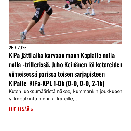
26.7.2026
KiPa jätti aika karvaan maun Koplalle nolla-
nolla -trillerissä. Juho Keinänen löi kotareiden
viimeisessä parissa toisen sarjapisteen
KiPalle. KiPa-KPL 1-0k (0-0, 0-0, 2-1k)
Kuten juoksumääristä näkee, kummankin joukkueen
ykköpalkinto meni lukkareille,...
LUE LISÄÄ »