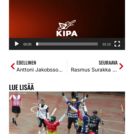
00:00
01:13
EDELLINEN
SEURAAVA
Anttoni Jakobsson jatkaa KiPassa syksyyn 2027
Rasmus Surakka vei Kempelettä ja KiPalle Talvisuperottelun voitto. KiPa-KeKi 1-0 (2-1, 1-1)
LUE LISÄÄ