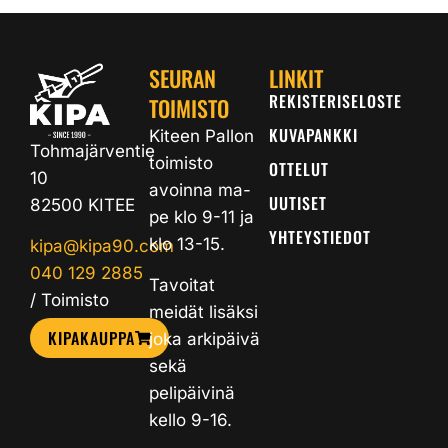
SEURAN
LINKIT
REKISTERISELOSTE
TOIMISTO
KUVAPANKKI
Kiteen Pallon
Tohmajärventie
toimisto
OTTELUT
10
avoinna ma-
UUTISET
82500 KITEE
pe klo 9-11 ja
YHTEYSTIEDOT
klo 13-15.
kipa@kipa90.com
040 129 2885
Tavoitat
/ Toimisto
meidät lisäksi
KIPAKAUPPA
joka arkipäivä
sekä
pelipäivinä
kello 9-16.