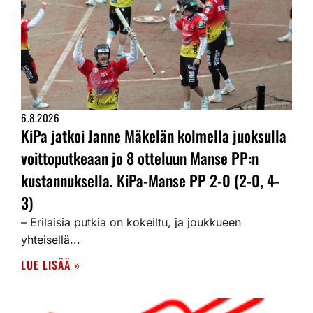
6.8.2026
KiPa jatkoi Janne Mäkelän kolmella juoksulla
voittoputkeaan jo 8 otteluun Manse PP:n
kustannuksella. KiPa-Manse PP 2-0 (2-0, 4-
3)
– Erilaisia putkia on kokeiltu, ja joukkueen
yhteisellä...
LUE LISÄÄ »