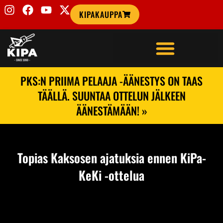
KIPAKAUPPA
PKS:N PRIIMA PELAAJA -ÄÄNESTYS ON TAAS
TÄÄLLÄ. SUUNTAA OTTELUN JÄLKEEN
ÄÄNESTÄMÄÄN! »
Topias Kaksosen ajatuksia ennen KiPa-
KeKi -ottelua