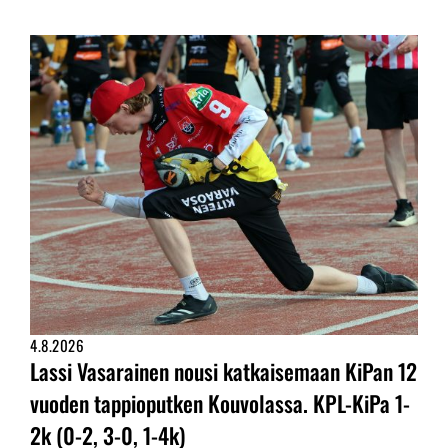
4.8.2026
Lassi Vasarainen nousi katkaisemaan KiPan 12
vuoden tappioputken Kouvolassa. KPL-KiPa 1-
2k (0-2, 3-0, 1-4k)