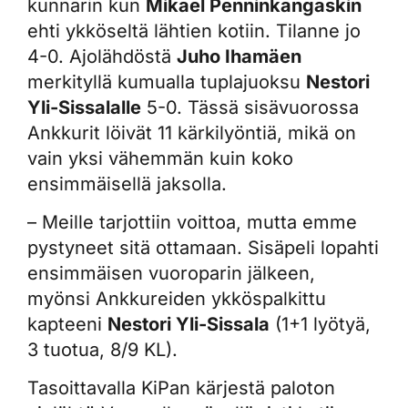
kunnarin kun
Mikael Penninkangaskin
ehti ykköseltä lähtien kotiin. Tilanne jo
4-0. Ajolähdöstä
Juho Ihamäen
merkityllä kumualla tuplajuoksu
Nestori
Yli-Sissalalle
5-0. Tässä sisävuorossa
Ankkurit löivät 11 kärkilyöntiä, mikä on
vain yksi vähemmän kuin koko
ensimmäisellä jaksolla.
– Meille tarjottiin voittoa, mutta emme
pystyneet sitä ottamaan. Sisäpeli lopahti
ensimmäisen vuoroparin jälkeen,
myönsi Ankkureiden ykköspalkittu
kapteeni
Nestori Yli-Sissala
(1+1 lyötyä,
3 tuotua, 8/9 KL).
Tasoittavalla KiPan kärjestä paloton