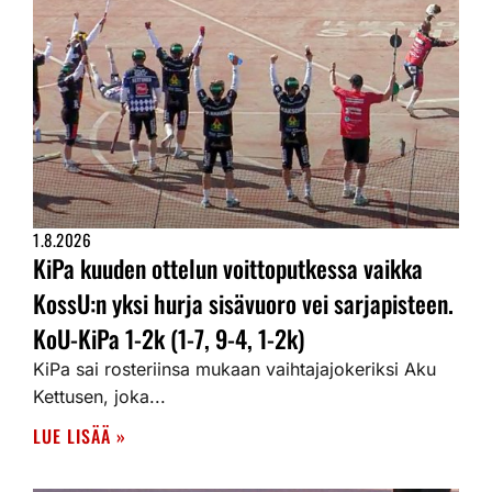
1.8.2026
KiPa kuuden ottelun voittoputkessa vaikka
KossU:n yksi hurja sisävuoro vei sarjapisteen.
KoU-KiPa 1-2k (1-7, 9-4, 1-2k)
KiPa sai rosteriinsa mukaan vaihtajajokeriksi Aku
Kettusen, joka...
LUE LISÄÄ »