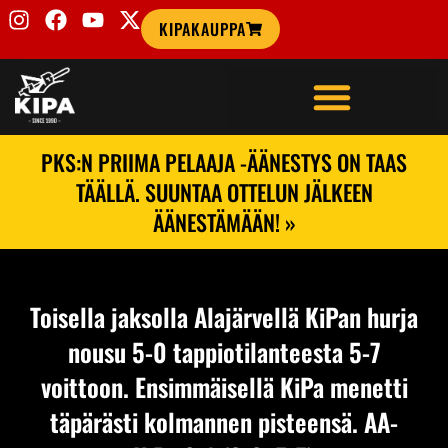
KIPAKAUPPA
PKS:N PRIIMA PELAAJA -ÄÄNESTYS ON TAAS
TÄÄLLÄ. SUUNTAA OTTELUN JÄLKEEN
ÄÄNESTÄMÄÄN! »
Toisella jaksolla Alajärvellä KiPan hurja
nousu 5-0 tappiotilanteesta 5-7
voittoon. Ensimmäisellä KiPa menetti
täpärästi kolmannen pisteensä. AA-