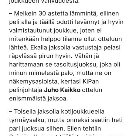
joukkueen vahvuudesta.
– Melkein 30 astetta lämmintä, eilinen
peli alla ja täällä odotti levännyt ja hyvin
valmistautunut joukkue, joten ei
mitenkään helppo tilanne ollut otteluun
lähteä. Ekalla jaksolla vastustaja pelasi
räpylässä pirun hyvin. Vähän jä
harittamaan se tasoitusjuoksu, joka oli
minun mimelestä palo, mutta ne on
näkemysasioista, kertasi KiPan
pelinjohtaja
Juho Kaikko
ottelun
enismmäistä jaksoa.
– Toisella jaksolla kotijoukkueella
tyrmäysalku, mutta onneksi saatiin heti
pari juoksua siihen. Eilen tehtiin