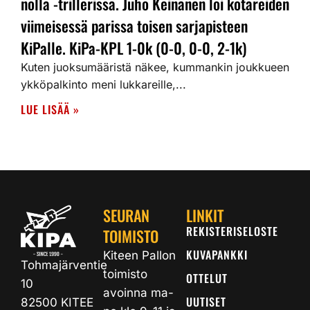
nolla -trillerissä. Juho Keinänen löi kotareiden
viimeisessä parissa toisen sarjapisteen
KiPalle. KiPa-KPL 1-0k (0-0, 0-0, 2-1k)
Kuten juoksumääristä näkee, kummankin joukkueen
ykköpalkinto meni lukkareille,...
LUE LISÄÄ »
SEURAN
LINKIT
REKISTERISELOSTE
TOIMISTO
KUVAPANKKI
Kiteen Pallon
Tohmajärventie
toimisto
OTTELUT
10
avoinna ma-
UUTISET
82500 KITEE