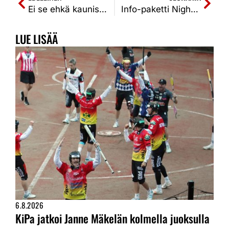
Ei se ehkä kaunista ollut, mutta kyllähän kolme pinnaa maistuu Kauppisen 2 kunnarin myötä. SJJ-KiPa 0-2 (2-6, 3-4)
Info-paketti Nightwish-konserttiin tulijoille koskien Kiteen Pallon myymiä parkkipaikkoja, bussikuljetuksia ja majoituksia
LUE LISÄÄ
6.8.2026
KiPa jatkoi Janne Mäkelän kolmella juoksulla