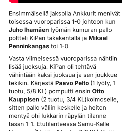
Ensimmäisellä jaksolla Ankkurit menivät
toisessa vuoroparissa 1-0 johtoon kun
Juho Ihamäen
lyömän kumuran pallo
poltteli KiPan takakentällä ja
Mikael
Penninkangas
toi 1-0.
Vasta viimeisessä vuoroparissa nähtiin
lisää juoksuja. KiPan oli tehtävä
vähintään kaksi juoksua ja sen joukkue
tekikin. Kärjestä
Paavo Pelto
(1 lyöty, 1
tuotu, 5/8 KL) pomputti ensin
Otto
Kauppisen
(2 tuotu, 3/4 KL)kolmoselle,
sitten pallo väliin keskelle ja heiton
mentyä ohi lukkarin räpylän tilanne
tasan 1-1. Etutilanteessa Samu-Kalle