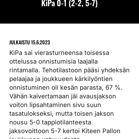
KiPa 0-1 (2-2, 5-7)
JULKAISTU
15.6.2023
KiPa sai vierasturneensa toisessa
ottelussa onnistumisia laajalla
rintamalla. Tehotilastoon pääsi yhdeksän
pelaajaa ja joukkueen kärkilyöntien
onnistuminen oli kesän parasta, 67 %.
Vähän kaivertamaan jäi avausjakson
voiton lipsahtaminen sivu suun
tasatulokseksi, mutta toisen jakson
nousu 5-0 tappiotilanteesta
jaksovoittoon 5-7 kertoi Kiteen Pallon