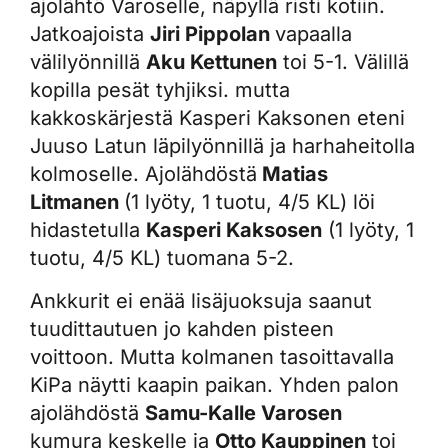
ajolähtö Varoselle, näpyllä risti kotiin.
Jatkoajoista
Jiri Pippolan
vapaalla
välilyönnillä
Aku Kettunen
toi 5-1. Välillä
kopilla pesät tyhjiksi. mutta
kakkoskärjestä Kasperi Kaksonen eteni
Juuso Latun läpilyönnillä ja harhaheitolla
kolmoselle. Ajolähdöstä
Matias
Litmanen
(1 lyöty, 1 tuotu, 4/5 KL) löi
hidastetulla
Kasperi Kaksosen
(1 lyöty, 1
tuotu, 4/5 KL) tuomana 5-2.
Ankkurit ei enää lisäjuoksuja saanut
tuudittautuen jo kahden pisteen
voittoon. Mutta kolmanen tasoittavalla
KiPa näytti kaapin paikan. Yhden palon
ajolähdöstä
Samu-Kalle Varosen
kumura keskelle ja
Otto Kauppinen
toi