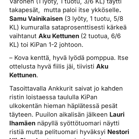
Varonen (1 lyöty, 1 tuotu, 3/6 KL) täytti
takapesät, mutta paloi itse ykköselle
.
Samu Vainikaisen
(3 lyöty, 1 tuotu, 5/8
KL) kumuralla sataprosenttisesti kärkeä
vaihtanut
Aku Kettunen
(2 tuotua, 6/6
KL) toi KiPan 1-2 johtoon.
– Kova kenttä, hyvä lyödä pomppua. Itse
ottelusta hyvä fiilis jäi, tiivisti
Aku
Kettunen
.
Tasoittavalla Ankkurit saivat jo kahden
ristin loistaessa taululla KiPan
ulkokentän hieman häplätessä pesät
täyteen. Puuilon aikalisän jälkeen
Lauri
Ihamäen
näpyllä syöttötuomari näytti
ristiä mutta pelituomari hyväksyi
Nestori