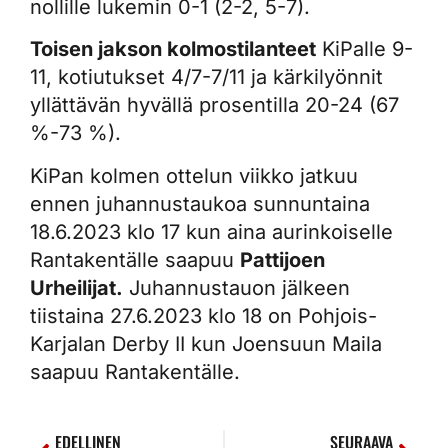
nollille lukemin 0-1 (2-2, 5-7).
Toisen jakson kolmostilanteet
KiPalle 9-
11, kotiutukset 4/7-7/11 ja kärkilyönnit
yllättävän hyvällä prosentilla 20-24 (67
%-73 %).
KiPan kolmen ottelun viikko jatkuu
ennen juhannustaukoa sunnuntaina
18.6.2023 klo 17 kun aina aurinkoiselle
Rantakentälle saapuu
Pattijoen
Urheilijat.
Juhannustauon jälkeen
tiistaina 27.6.2023 klo 18 on Pohjois-
Karjalan Derby II kun Joensuun Maila
saapuu Rantakentälle.
EDELLINEN
SEURAAVA