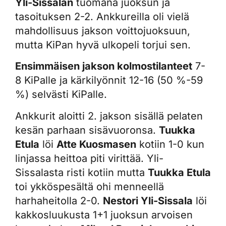
Yli-Sissalan
tuomana juoksun ja
tasoituksen 2-2. Ankkureilla oli vielä
mahdollisuus jakson voittojuoksuun,
mutta KiPan hyvä ulkopeli torjui sen.
Ensimmäisen jakson kolmostilanteet
7-
8 KiPalle ja kärkilyönnit 12-16 (50 %-59
%) selvästi KiPalle.
Ankkurit aloitti 2. jakson sisällä pelaten
kesän parhaan sisävuoronsa.
Tuukka
Etula
löi
Atte Kuosmasen
kotiin 1-0 kun
linjassa heittoa piti virittää. Yli-
Sissalasta risti kotiin mutta
Tuukka Etula
toi ykköspesältä ohi menneellä
harhaheitolla 2-0.
Nestori Yli-Sissala
löi
kakkosluukusta 1+1 juoksun arvoisen