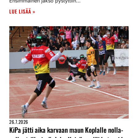
Ensimmäinen jakso pystyttiin...
LUE LISÄÄ »
26.7.2026
KiPa jätti aika karvaan maun Koplalle nolla-