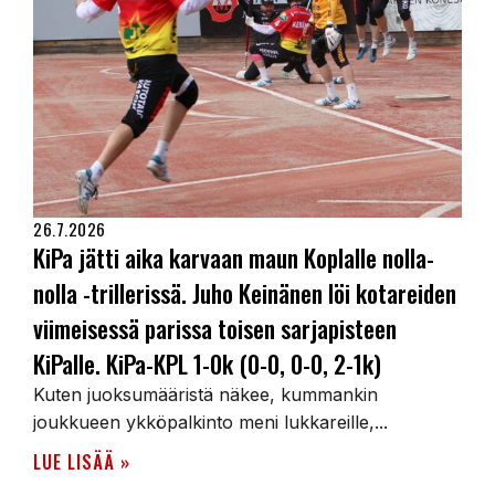
26.7.2026
KiPa jätti aika karvaan maun Koplalle nolla-
nolla -trillerissä. Juho Keinänen löi kotareiden
viimeisessä parissa toisen sarjapisteen
KiPalle. KiPa-KPL 1-0k (0-0, 0-0, 2-1k)
Kuten juoksumääristä näkee, kummankin
joukkueen ykköpalkinto meni lukkareille,...
LUE LISÄÄ »