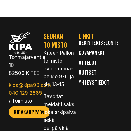
SEURAN
LINKIT
REKISTERISELOSTE
TOIMISTO
KUVAPANKKI
Kiteen Pallon
Tohmajärventie
toimisto
OTTELUT
10
avoinna ma-
UUTISET
82500 KITEE
pe klo 9-11 ja
YHTEYSTIEDOT
klo 13-15.
kipa@kipa90.com
040 129 2885
Tavoitat
/ Toimisto
meidät lisäksi
KIPAKAUPPA
joka arkipäivä
sekä
pelipäivinä