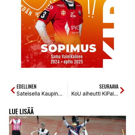
EDELLINEN
SEURAAVA
Sateisella Kaupin Stadionilla KiPa otti komean voiton Mansesta Lassi Vasaraisen 1. jakson kahdella ja Supervuoroparin Jiri Pippolan yhdellä juoksulla. KiPa-Manse 1-2s (0-2, 5-4, 0-1s)
KoU aiheutti KiPalle karvaan maun viemällä molemmilla jaksoilla karkin pois. KiPa-KoU 0-1 (1-3, 3-3)
LUE LISÄÄ