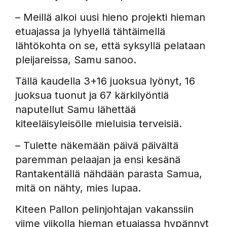
– Meillä alkoi uusi hieno projekti hieman
etuajassa ja lyhyellä tähtäimellä
lähtökohta on se, että syksyllä pelataan
pleijareissa, Samu sanoo.
Tällä kaudella 3+16 juoksua lyönyt, 16
juoksua tuonut ja 67 kärkilyöntiä
naputellut Samu lähettää
kiteeläisyleisölle mieluisia terveisiä.
– Tulette näkemään päivä päivältä
paremman pelaajan ja ensi kesänä
Rantakentällä nähdään parasta Samua,
mitä on nähty, mies lupaa.
Kiteen Pallon pelinjohtajan vakanssiin
viime viikolla hieman etuajassa hypännyt