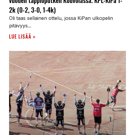
vuoden tappioputken Kouvolassa. KPL-KiPa 1-
2k (0-2, 3-0, 1-4k)
Oli taas sellainen ottelu, jossa KiPan ulkopelin
pitävyys...
LUE LISÄÄ »