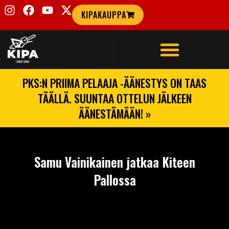
KIPAKAUPPA
PKS:N PRIIMA PELAAJA -ÄÄNESTYS ON TAAS
TÄÄLLÄ. SUUNTAA OTTELUN JÄLKEEN
ÄÄNESTÄMÄÄN! »
Samu Vainikainen jatkaa Kiteen
Pallossa