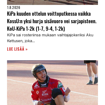
1.8.2026
KiPa kuuden ottelun voittoputkessa vaikka
KossU:n yksi hurja sisävuoro vei sarjapisteen.
KoU-KiPa 1-2k (1-7, 9-4, 1-2k)
KiPa sai rosteriinsa mukaan vaihtajajokeriksi Aku
Kettusen, joka...
LUE LISÄÄ »