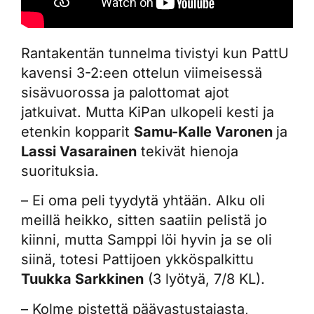
Rantakentän tunnelma tivistyi kun PattU
kavensi 3-2:een ottelun viimeisessä
sisävuorossa ja palottomat ajot
jatkuivat. Mutta KiPan ulkopeli kesti ja
etenkin kopparit
Samu-Kalle Varonen
ja
Lassi Vasarainen
tekivät hienoja
suorituksia.
– Ei oma peli tyydytä yhtään. Alku oli
meillä heikko, sitten saatiin pelistä jo
kiinni, mutta Samppi löi hyvin ja se oli
siinä, totesi Pattijoen ykköspalkittu
Tuukka Sarkkinen
(3 lyötyä, 7/8 KL).
– Kolme pistettä päävastustajasta,