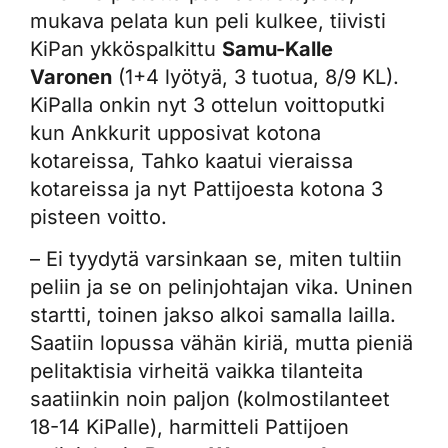
mukava pelata kun peli kulkee, tiivisti
KiPan ykköspalkittu
Samu-Kalle
Varonen
(1+4 lyötyä, 3 tuotua, 8/9 KL).
KiPalla onkin nyt 3 ottelun voittoputki
kun Ankkurit upposivat kotona
kotareissa, Tahko kaatui vieraissa
kotareissa ja nyt Pattijoesta kotona 3
pisteen voitto.
– Ei tyydytä varsinkaan se, miten tultiin
peliin ja se on pelinjohtajan vika. Uninen
startti, toinen jakso alkoi samalla lailla.
Saatiin lopussa vähän kiriä, mutta pieniä
pelitaktisia virheitä vaikka tilanteita
saatiinkin noin paljon (kolmostilanteet
18-14 KiPalle), harmitteli Pattijoen