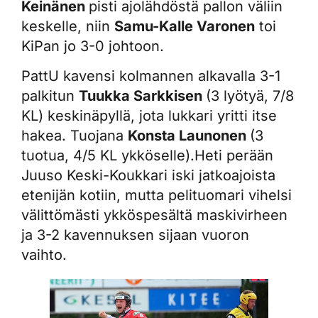
Keinänen
pisti ajolähdöstä pallon väliin
keskelle, niin
Samu-Kalle Varonen
toi
KiPan jo 3-0 johtoon.
PattU kavensi kolmannen alkavalla 3-1
palkitun
Tuukka Sarkkisen
(3 lyötyä, 7/8
KL) keskinäpyllä, jota lukkari yritti itse
hakea. Tuojana
Konsta Launonen
(3
tuotua, 4/5 KL ykköselle).Heti perään
Juuso Keski-Koukkari iski jatkoajoista
etenijän kotiin, mutta pelituomari vihelsi
välittömästi ykköspesältä maskivirheen
ja 3-2 kavennuksen sijaan vuoron
vaihto.