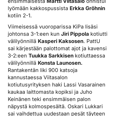
ensimmäisestä
Martti Viitasalo
onnistui
lyömään kakkospussista
Erkka Gröhnin
kotiin 2-1.
Viimeisessä vuoroparissa KiPa lisäsi
johtonsa 3-1:een kun
Jiri Pippola
kotiutti
välilyönnillä
Kasperi Kaksosen
. PattU
sai kärjestään palottomat ajot ja kavensi
3-2:een
Tuukka Sarkkisen
kotiuttaessa
välilyönnillä
Konsta Launosen.
Rantakentän liki 900 katsoja
kannustaessa Viitasalon
kotiutusyrityksen haki Lassi Vasarainen
kaukaa laittomasta kopiksi ja Juho
Keinänen teki ensimmäisen palon
näpystä kolmospesältä. Oskari Lukkari
sai vaihdettua uudestaan pesät täyteen