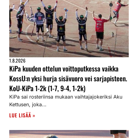
1.8.2026
KiPa kuuden ottelun voittoputkessa vaikka
KossU:n yksi hurja sisävuoro vei sarjapisteen.
KoU-KiPa 1-2k (1-7, 9-4, 1-2k)
KiPa sai rosteriinsa mukaan vaihtajajokeriksi Aku
Kettusen, joka...
LUE LISÄÄ »