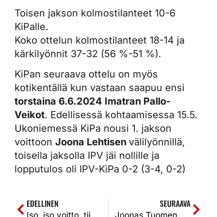
Toisen jakson kolmostilanteet 10-6
KiPalle.
Koko ottelun kolmostilanteet 18-14 ja
kärkilyönnit 37-32 (56 %-51 %).
KiPan seuraava ottelu on myös
kotikentällä kun vastaan saapuu ensi
torstaina 6.6.2024 Imatran Pallo-
Veikot
. Edellisessä kohtaamisessa 15.5.
Ukoniemessä KiPa nousi 1. jakson
voittoon
Joona Lehtisen
välilyönnillä,
toisella jaksolla IPV jäi nollille ja
lopputulos oli IPV-KiPa 0-2 (3-4, 0-2)
EDELLINEN
SEURAAVA
Iso, iso voitto, tiivisti Eko Hyvinkäällä. Tahko-KiPa 1-2k (5-4, 5-7, 0-1k)
Joonas Tuomen sopimus purettu