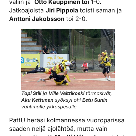
väliin ja
Otto Kauppinen toi
1-0.
Jatkoajoista
Jiri Pippola
toisti saman ja
Anttoni Jakobsson
toi 2-0.
Topi Still
ja
Ville Veittikoski
törmasivät,
Aku Kettunen
syöksyi ohi
Eetu Sunin
vahtimalle ykköspesälle
PattU heräsi kolmannessa vuoroparissa
saaden neljä ajolähtöä, mutta vain