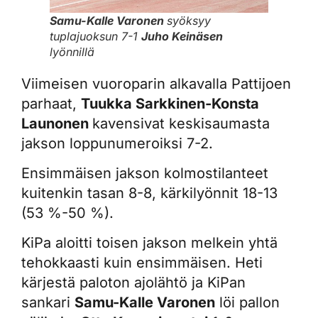
Samu-Kalle Varonen
syöksyy
tuplajuoksun 7-1
Juho Keinäsen
lyönnillä
Viimeisen vuoroparin alkavalla Pattijoen
parhaat,
Tuukka Sarkkinen-Konsta
Launonen
kavensivat keskisaumasta
jakson loppunumeroiksi 7-2.
Ensimmäisen jakson kolmostilanteet
kuitenkin tasan 8-8, kärkilyönnit 18-13
(53 %-50 %).
KiPa aloitti toisen jakson melkein yhtä
tehokkaasti kuin ensimmäisen. Heti
kärjestä paloton ajolähtö ja KiPan
sankari
Samu-Kalle Varonen
löi pallon