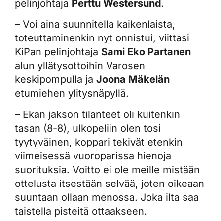
pelinjohtaja
Perttu Westersund
.
– Voi aina suunnitella kaikenlaista,
toteuttaminenkin nyt onnistui, viittasi
KiPan pelinjohtaja
Sami Eko Partanen
alun yllätysottoihin Varosen
keskipompulla ja
Joona Mäkelän
etumiehen ylitysnäpyllä.
– Ekan jakson tilanteet oli kuitenkin
tasan (8-8), ulkopeliin olen tosi
tyytyväinen, koppari tekivät etenkin
viimeisessä vuoroparissa hienoja
suorituksia. Voitto ei ole meille mistään
ottelusta itsestään selvää, joten oikeaan
suuntaan ollaan menossa. Joka ilta saa
taistella pisteitä ottaakseen.