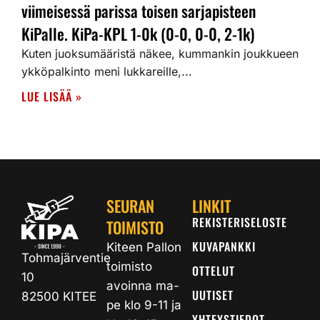
viimeisessä parissa toisen sarjapisteen
KiPalle. KiPa-KPL 1-0k (0-0, 0-0, 2-1k)
Kuten juoksumääristä näkee, kummankin joukkueen
ykköpalkinto meni lukkareille,...
LUE LISÄÄ »
SEURAN
LINKIT
REKISTERISELOSTE
TOIMISTO
KUVAPANKKI
Kiteen Pallon
Tohmajärventie
toimisto
OTTELUT
10
avoinna ma-
UUTISET
82500 KITEE
pe klo 9-11 ja
YHTEYSTIEDOT