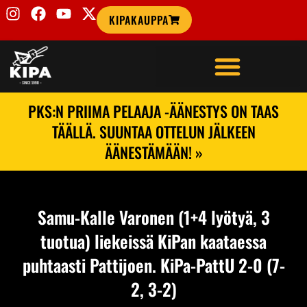
KIPAKAUPPA
PKS:N PRIIMA PELAAJA -ÄÄNESTYS ON TAAS
TÄÄLLÄ. SUUNTAA OTTELUN JÄLKEEN
ÄÄNESTÄMÄÄN! »
Samu-Kalle Varonen (1+4 lyötyä, 3
tuotua) liekeissä KiPan kaataessa
puhtaasti Pattijoen. KiPa-PattU 2-0 (7-
2, 3-2)