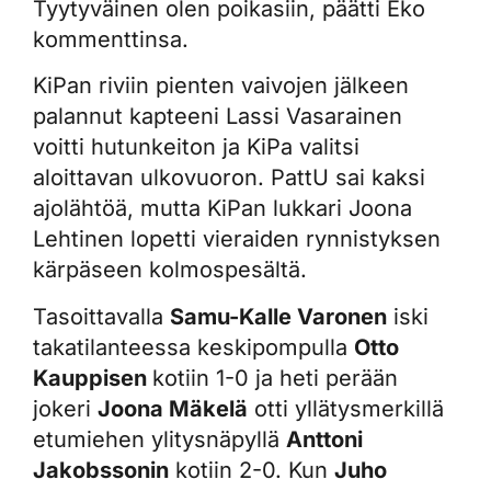
Tyytyväinen olen poikasiin, päätti Eko
kommenttinsa.
KiPan riviin pienten vaivojen jälkeen
palannut kapteeni Lassi Vasarainen
voitti hutunkeiton ja KiPa valitsi
aloittavan ulkovuoron. PattU sai kaksi
ajolähtöä, mutta KiPan lukkari Joona
Lehtinen lopetti vieraiden rynnistyksen
kärpäseen kolmospesältä.
Tasoittavalla
Samu-Kalle Varonen
iski
takatilanteessa keskipompulla
Otto
Kauppisen
kotiin 1-0 ja heti perään
jokeri
Joona Mäkelä
otti yllätysmerkillä
etumiehen ylitysnäpyllä
Anttoni
Jakobssonin
kotiin 2-0. Kun
Juho