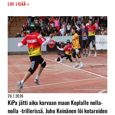
LUE LISÄÄ »
26.7.2026
KiPa jätti aika karvaan maun Koplalle nolla-
nolla -trillerissä. Juho Keinänen löi kotareiden