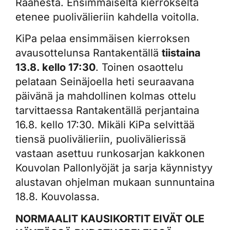
Raahesta. Ensimmäiseltä kierrokselta
etenee puolivälieriin kahdella voitolla.
KiPa pelaa ensimmäisen kierroksen
avausottelunsa Rantakentällä
tiistaina
13.8. kello 17:30
. Toinen osaottelu
pelataan Seinäjoella heti seuraavana
päivänä ja mahdollinen kolmas ottelu
tarvittaessa Rantakentällä perjantaina
16.8. kello 17:30. Mikäli KiPa selvittää
tiensä puolivälieriin, puolivälierissä
vastaan asettuu runkosarjan kakkonen
Kouvolan Pallonlyöjät ja sarja käynnistyy
alustavan ohjelman mukaan sunnuntaina
18.8. Kouvolassa.
NORMAALIT KAUSIKORTIT EIVÄT OLE