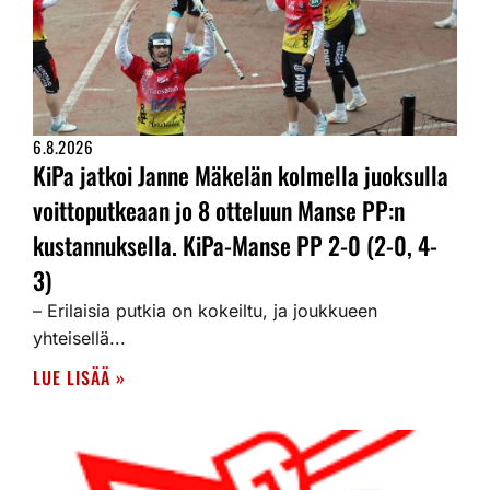
6.8.2026
KiPa jatkoi Janne Mäkelän kolmella juoksulla
voittoputkeaan jo 8 otteluun Manse PP:n
kustannuksella. KiPa-Manse PP 2-0 (2-0, 4-
3)
– Erilaisia putkia on kokeiltu, ja joukkueen
yhteisellä...
LUE LISÄÄ »