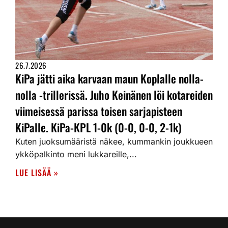
26.7.2026
KiPa jätti aika karvaan maun Koplalle nolla-
nolla -trillerissä. Juho Keinänen löi kotareiden
viimeisessä parissa toisen sarjapisteen
KiPalle. KiPa-KPL 1-0k (0-0, 0-0, 2-1k)
Kuten juoksumääristä näkee, kummankin joukkueen
ykköpalkinto meni lukkareille,...
LUE LISÄÄ »