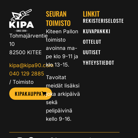
SEURAN
LINKIT
REKISTERISELOSTE
TOIMISTO
KUVAPANKKI
Kiteen Pallon
Tohmajärventie
toimisto
OTTELUT
10
avoinna ma-
UUTISET
82500 KITEE
pe klo 9-11 ja
YHTEYSTIEDOT
klo 13-15.
kipa@kipa90.com
040 129 2885
Tavoitat
/ Toimisto
meidät lisäksi
KIPAKAUPPA
joka arkipäivä
sekä
pelipäivinä
kello 9-16.