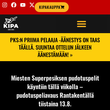
KIPAKAUPPA
PKS:N PRIIMA PELAAJA -ÄÄNESTYS ON TAAS
TÄÄLLÄ. SUUNTAA OTTELUN JÄLKEEN
ÄÄNESTÄMÄÄN! »
Miesten Superpesiksen pudotuspelit
käyntiin tällä viikolla –
pudotuspeliavaus Rantakentällä
tiistaina 13.8.