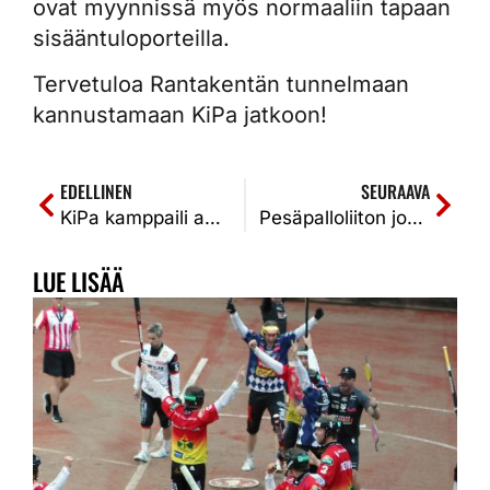
ovat myynnissä myös normaaliin tapaan
sisääntuloporteilla.
Tervetuloa Rantakentän tunnelmaan
kannustamaan KiPa jatkoon!
EDELLINEN
SEURAAVA
KiPa kamppaili avausjakson, mutta lopulta Vedolle selvä voitto. ViVe-KiPa 2-0 (3-1, 13-0).
Pesäpalloliiton johtokunnan päätöksellä Seinäjoen JymyJussit ei ole oikeutettu jatkosarjan otteluihin – Kiteen Pallon vastustajaksi pudotuspelien avauskierrokselle Imatran Pallo-Veikot
LUE LISÄÄ