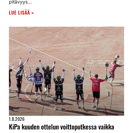
pitävyys...
LUE LISÄÄ »
1.8.2026
KiPa kuuden ottelun voittoputkessa vaikka