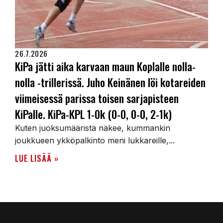
26.7.2026
KiPa jätti aika karvaan maun Koplalle nolla-
nolla -trillerissä. Juho Keinänen löi kotareiden
viimeisessä parissa toisen sarjapisteen
KiPalle. KiPa-KPL 1-0k (0-0, 0-0, 2-1k)
Kuten juoksumääristä näkee, kummankin
joukkueen ykköpalkinto meni lukkareille,...
LUE LISÄÄ »