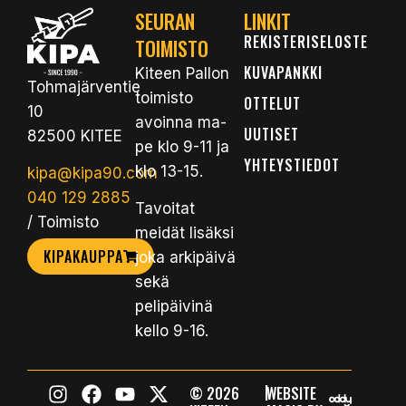
SEURAN
LINKIT
REKISTERISELOSTE
TOIMISTO
KUVAPANKKI
Kiteen Pallon
Tohmajärventie
toimisto
OTTELUT
10
avoinna ma-
UUTISET
82500 KITEE
pe klo 9-11 ja
YHTEYSTIEDOT
klo 13-15.
kipa@kipa90.com
040 129 2885
Tavoitat
/ Toimisto
meidät lisäksi
KIPAKAUPPA
joka arkipäivä
sekä
pelipäivinä
kello 9-16.
|
© 2026
WEBSITE