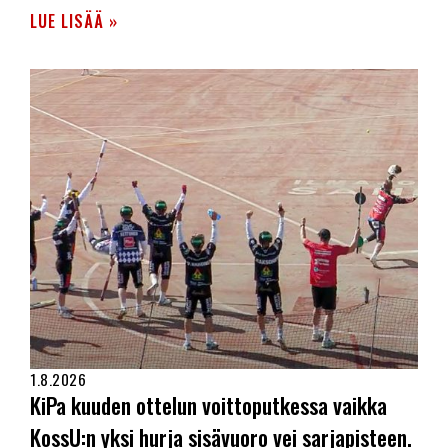
LUE LISÄÄ »
1.8.2026
KiPa kuuden ottelun voittoputkessa vaikka
KossU:n yksi hurja sisävuoro vei sarjapisteen.