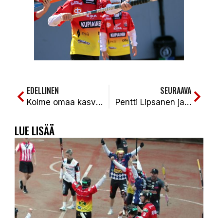
EDELLINEN
SEURAAVA
Kolme omaa kasvattia pelaajasopimuksiin – KiPan joukkueen rinki nyt kasassa kauteen 2026
Pentti Lipsanen jatkaa Kiteen Pallon puheenjohtajana
LUE LISÄÄ