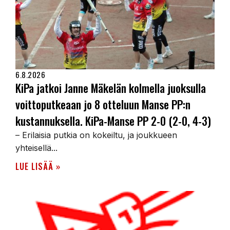
6.8.2026
KiPa jatkoi Janne Mäkelän kolmella juoksulla
voittoputkeaan jo 8 otteluun Manse PP:n
kustannuksella. KiPa-Manse PP 2-0 (2-0, 4-3)
– Erilaisia putkia on kokeiltu, ja joukkueen
yhteisellä...
LUE LISÄÄ »