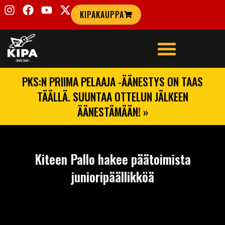
KIPAKAUPPA
PKS:N PRIIMA PELAAJA -ÄÄNESTYS ON TAAS
TÄÄLLÄ. SUUNTAA OTTELUN JÄLKEEN
ÄÄNESTÄMÄÄN! »
Kiteen Pallo hakee päätoimista
junioripäällikköä