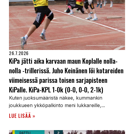
26.7.2026
KiPa jätti aika karvaan maun Koplalle nolla-
nolla -trillerissä. Juho Keinänen löi kotareiden
viimeisessä parissa toisen sarjapisteen
KiPalle. KiPa-KPL 1-0k (0-0, 0-0, 2-1k)
Kuten juoksumääristä näkee, kummankin
joukkueen ykköpalkinto meni lukkareille,...
LUE LISÄÄ »