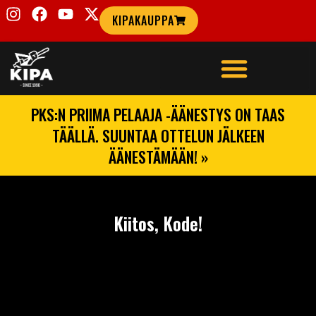
KIPAKAUPPA
PKS:N PRIIMA PELAAJA -ÄÄNESTYS ON TAAS
TÄÄLLÄ. SUUNTAA OTTELUN JÄLKEEN
ÄÄNESTÄMÄÄN! »
Kiitos, Kode!