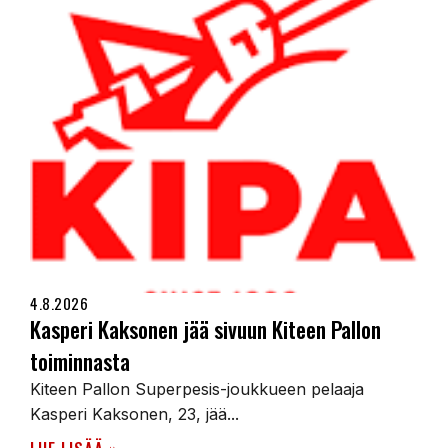
4.8.2026
Kasperi Kaksonen jää sivuun Kiteen Pallon
toiminnasta
Kiteen Pallon Superpesis-joukkueen pelaaja
Kasperi Kaksonen, 23, jää...