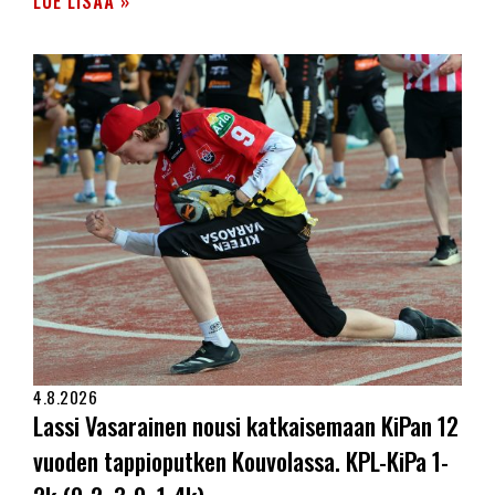
LUE LISÄÄ »
4.8.2026
Lassi Vasarainen nousi katkaisemaan KiPan 12
vuoden tappioputken Kouvolassa. KPL-KiPa 1-