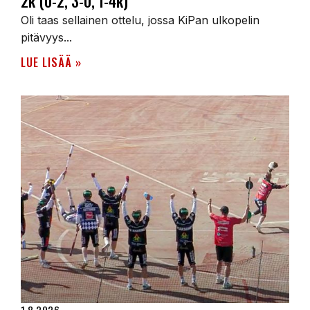
2k (0-2, 3-0, 1-4k)
Oli taas sellainen ottelu, jossa KiPan ulkopelin
pitävyys...
LUE LISÄÄ »
1.8.2026