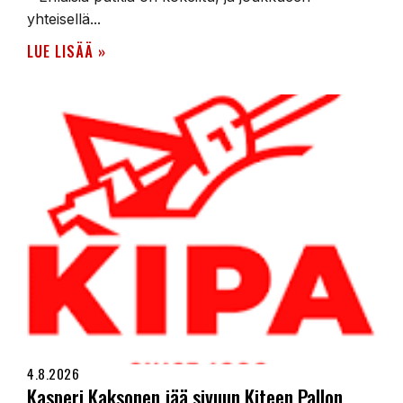
yhteisellä...
LUE LISÄÄ »
4.8.2026
Kasperi Kaksonen jää sivuun Kiteen Pallon