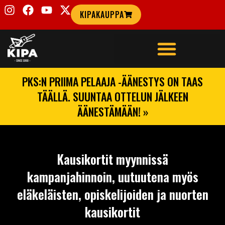
KIPAKAUPPA
PKS:N PRIIMA PELAAJA -ÄÄNESTYS ON TAAS
TÄÄLLÄ. SUUNTAA OTTELUN JÄLKEEN
ÄÄNESTÄMÄÄN! »
Kausikortit myynnissä
kampanjahinnoin, uutuutena myös
eläkeläisten, opiskelijoiden ja nuorten
kausikortit