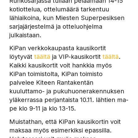
Runkosarjassa tullaan pelaamaan 14-15
kotiottelua, ottelumäärä tarkentuu
lähiaikoina, kun Miesten Superpesiksen
sarjajärjestelmä ja otteluohjelma
julkaistaan.
KiPan verkkokaupasta kausikortit
löytyvät
täältä
ja VIP-kausikortit
täältä
.
Kaikki kausikortit voit hankkia myös
KiPan toimistolta, KiPan toimisto
palvelee Kiteen Rantakentän
kuuluttamo- ja pukuhuonerakennuksen
yläkerrassa perjantaista 10.11. lähtien ma-
pe klo 9-11 ja klo 13-15.
Muistathan, että KiPan kausikortin voit
maksaa myös esimerkiksi epassilla.