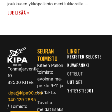
joukkueen ykköpalkinto meni lukkareille,...
LUE LISÄÄ »
SEURAN
LINKIT
REKISTERISELOSTE
TOIMISTO
KUVAPANKKI
Kiteen Pallon
Tohmajärventie
toimisto
OTTELUT
10
avoinna ma-
UUTISET
82500 KITEE
pe klo 9-11 ja
YHTEYSTIEDOT
klo 13-15.
kipa@kipa90.com
040 129 2885
Tavoitat
/ Toimisto
meidät lisäksi