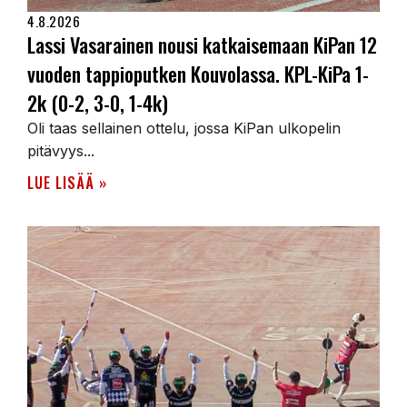
4.8.2026
Lassi Vasarainen nousi katkaisemaan KiPan 12
vuoden tappioputken Kouvolassa. KPL-KiPa 1-
2k (0-2, 3-0, 1-4k)
Oli taas sellainen ottelu, jossa KiPan ulkopelin
pitävyys...
LUE LISÄÄ »