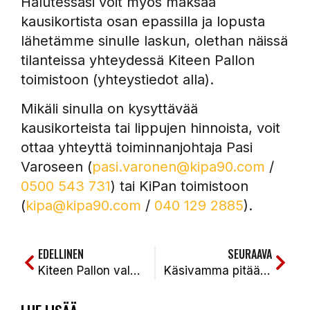
Halutessasi voit myös maksaa
kausikortista osan epassilla ja lopusta
lähetämme sinulle laskun, olethan näissä
tilanteissa yhteydessä Kiteen Pallon
toimistoon (yhteystiedot alla).
Mikäli sinulla on kysyttävää
kausikorteista tai lippujen hinnoista, voit
ottaa yhteyttä toiminnanjohtaja Pasi
Varoseen (
pasi.varonen@kipa90.com
/
0500 543 731
) tai KiPan toimistoon
(
kipa@kipa90.com
/
040 129 2885
).
EDELLINEN
SEURAAVA
Kiteen Pallon valmennusryhmä ja joukkueen taustat ovat kasassa, Sulo-Veikko Varonen nousee edustusjoukkueen rinkiin
Käsivamma pitää Samu-Kalle Varosen sivussa talvikauden loppupuolelle saakka