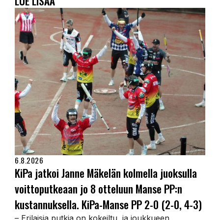
LUE LISÄÄ
6.8.2026
KiPa jatkoi Janne Mäkelän kolmella juoksulla
voittoputkeaan jo 8 otteluun Manse PP:n
kustannuksella. KiPa-Manse PP 2-0 (2-0, 4-3)
– Erilaisia putkia on kokeiltu, ja joukkueen