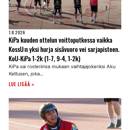
1.8.2026
KiPa kuuden ottelun voittoputkessa vaikka
KossU:n yksi hurja sisävuoro vei sarjapisteen.
KoU-KiPa 1-2k (1-7, 9-4, 1-2k)
KiPa sai rosteriinsa mukaan vaihtajajokeriksi Aku
Kettusen, joka...
LUE LISÄÄ »