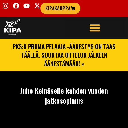
KIPAKAUPPA
PKS:N PRIIMA PELAAJA -ÄÄNESTYS ON TAAS
TÄÄLLÄ. SUUNTAA OTTELUN JÄLKEEN
ÄÄNESTÄMÄÄN! »
Juho Keinäselle kahden vuoden
jatkosopimus