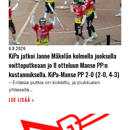
6.8.2026
KiPa jatkoi Janne Mäkelän kolmella juoksulla
voittoputkeaan jo 8 otteluun Manse PP:n
kustannuksella. KiPa-Manse PP 2-0 (2-0, 4-3)
– Erilaisia putkia on kokeiltu, ja joukkueen
yhteisellä...
LUE LISÄÄ »