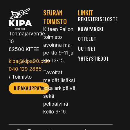
SEURAN
LINKIT
REKISTERISELOSTE
TOIMISTO
KUVAPANKKI
Kiteen Pallon
Tohmajärventie
toimisto
OTTELUT
10
avoinna ma-
UUTISET
82500 KITEE
pe klo 9-11 ja
YHTEYSTIEDOT
klo 13-15.
kipa@kipa90.com
040 129 2885
Tavoitat
/ Toimisto
meidät lisäksi
KIPAKAUPPA
joka arkipäivä
sekä
pelipäivinä
kello 9-16.