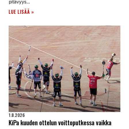
pitävyys...
LUE LISÄÄ »
1.8.2026
KiPa kuuden ottelun voittoputkessa vaikka