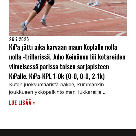
26.7.2026
KiPa jätti aika karvaan maun Koplalle nolla-
nolla -trillerissä. Juho Keinänen löi kotareiden
viimeisessä parissa toisen sarjapisteen
KiPalle. KiPa-KPL 1-0k (0-0, 0-0, 2-1k)
Kuten juoksumääristä näkee, kummankin
joukkueen ykköpalkinto meni lukkareille,...
LUE LISÄÄ »