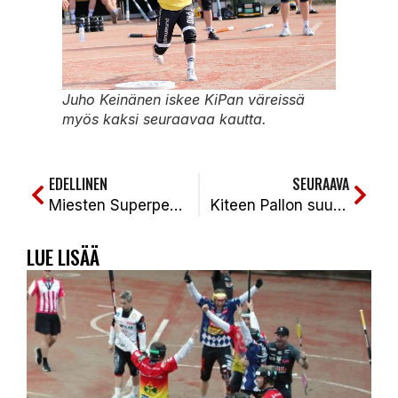
Juho Keinänen iskee KiPan väreissä
myös kaksi seuraavaa kautta.
EDELLINEN
SEURAAVA
Miesten Superpesiksen alkusarjan kahteen viimeiseen viikkoon lähdetään jännittävistä asetelmista – KiPa taistelee paikasta ylemmässä loppusarjassa
Kiteen Pallon suurarpajaisten voittajat selvillä
LUE LISÄÄ