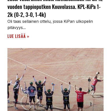
vuoden tappioputken Kouvolassa. KPL-KiPa 1-
2k (0-2, 3-0, 1-4k)
Oli taas sellainen ottelu, jossa KiPan ulkopelin
pitävyys...
LUE LISÄÄ »