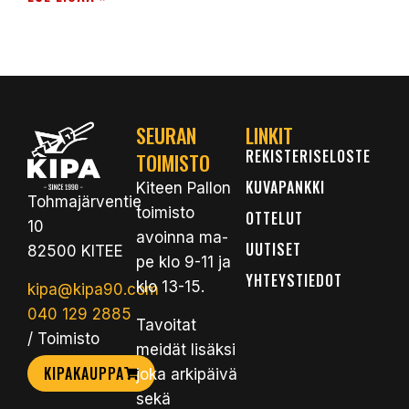
SEURAN
LINKIT
REKISTERISELOSTE
TOIMISTO
KUVAPANKKI
Kiteen Pallon
Tohmajärventie
toimisto
OTTELUT
10
avoinna ma-
UUTISET
82500 KITEE
pe klo 9-11 ja
YHTEYSTIEDOT
klo 13-15.
kipa@kipa90.com
040 129 2885
Tavoitat
/ Toimisto
meidät lisäksi
KIPAKAUPPA
joka arkipäivä
sekä