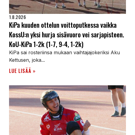
1.8.2026
KiPa kuuden ottelun voittoputkessa vaikka
KossU:n yksi hurja sisävuoro vei sarjapisteen.
KoU-KiPa 1-2k (1-7, 9-4, 1-2k)
KiPa sai rosteriinsa mukaan vaihtajajokeriksi Aku
Kettusen, joka...
LUE LISÄÄ »