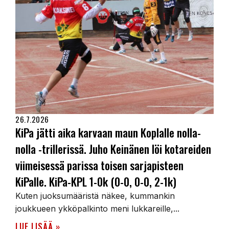
26.7.2026
KiPa jätti aika karvaan maun Koplalle nolla-
nolla -trillerissä. Juho Keinänen löi kotareiden
viimeisessä parissa toisen sarjapisteen
KiPalle. KiPa-KPL 1-0k (0-0, 0-0, 2-1k)
Kuten juoksumääristä näkee, kummankin
joukkueen ykköpalkinto meni lukkareille,...
LUE LISÄÄ »