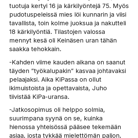
tuotuja kertyi 16 ja kärkilyöntejä 75. Myös
pudotuspeleissä mies löi kunnarin ja viisi
tavallista, toin kolme juoksua ja nakutteli
18 kärkilyöntiä. Tilastojen valossa
mennyt kesä oli Keinäsen uran tähän
saakka tehokkain.
-Kahden viime kauden aikana on saanut
täyden ”työkalupakin” kasvaa johtavaksi
pelaajaksi. Aika KiPassa on ollut
ikimuistoista ja opettavaista, Juho
tiivistää KiPa-uransa.
-Jatkosopimus oli helppo solmia,
suurimpana syynä on se, kuinka
hienossa yhteisössä pääsee tekemään
asiaa, josta tykkää mielettömän paljon,