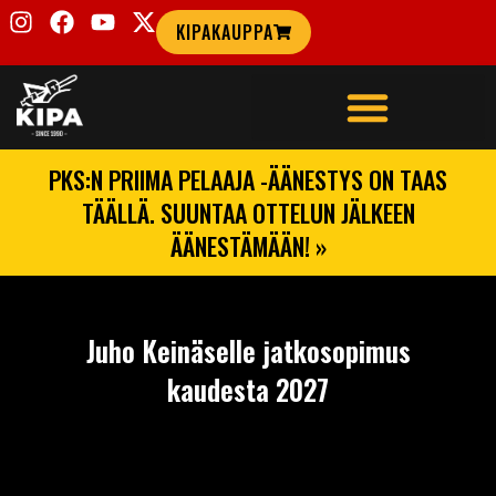
KIPAKAUPPA
PKS:N PRIIMA PELAAJA -ÄÄNESTYS ON TAAS
TÄÄLLÄ. SUUNTAA OTTELUN JÄLKEEN
ÄÄNESTÄMÄÄN! »
Juho Keinäselle jatkosopimus
kaudesta 2027