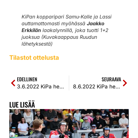
KiPan kopparipari Samu-Kalle ja Lassi
auttamattomasti myöhässä
Jaakko
Erkkilän
laakalynnillä, joka tuotti 1+2
juoksua (Kuvakaappaus Ruudun
lähetyksestä)
Tilastot ottelusta
EDELLINEN
SEURAAVA
3.6.2022 KiPa heräsi liian myöhään ja ulkopelivirheen myötä pisteet Kempeleelle. KiPa-KeKi 0-2 (0-1, 5-6)
8.6.2022 KiPa heitti taas ainoankin pisteensä KaMalle. KaMa-KiPa 1-0 (2-2, 5-1)
LUE LISÄÄ