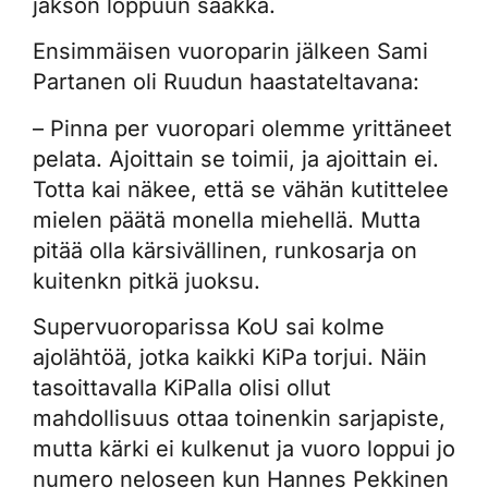
jakson loppuun saakka.
Ensimmäisen vuoroparin jälkeen Sami
Partanen oli Ruudun haastateltavana:
– Pinna per vuoropari olemme yrittäneet
pelata. Ajoittain se toimii, ja ajoittain ei.
Totta kai näkee, että se vähän kutittelee
mielen päätä monella miehellä. Mutta
pitää olla kärsivällinen, runkosarja on
kuitenkn pitkä juoksu.
Supervuoroparissa KoU sai kolme
ajolähtöä, jotka kaikki KiPa torjui. Näin
tasoittavalla KiPalla olisi ollut
mahdollisuus ottaa toinenkin sarjapiste,
mutta kärki ei kulkenut ja vuoro loppui jo
numero neloseen kun Hannes Pekkinen