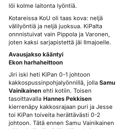
löi kolme laitonta lyöntiä.
Kotareissa KoU oli taas kova: neljä
välilyöntiä ja neljä juoksua. KiPalta
onnnistuivat vain Pippola ja Varonen,
joten kaksi sarjapistettä jäi Ilmajoelle.
Avausjakso kääntyi
Ekon harhaheittoon
Jiri iski heti KiPan 0-1 johtoon
kakkospussinpohjalyönnillä, jolla
Samu
Vainikainen
ehti kotiin. Toisen
tasoittavalla
Hannes Pekkisen
kierrenäpy kakkosrajaan puri ja Jesse
toi KiPan toiveita herättävästi 0-2
johtoon. Tätä ennen Samu Vainikainen