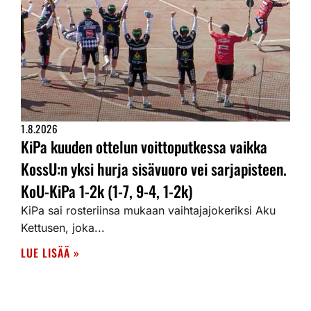
1.8.2026
KiPa kuuden ottelun voittoputkessa vaikka
KossU:n yksi hurja sisävuoro vei sarjapisteen.
KoU-KiPa 1-2k (1-7, 9-4, 1-2k)
KiPa sai rosteriinsa mukaan vaihtajajokeriksi Aku
Kettusen, joka...
LUE LISÄÄ »