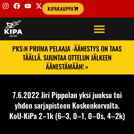
KIPAKAUPPA
PKS:N PRIIMA PELAAJA -ÄÄNESTYS ON TAAS
TÄÄLLÄ. SUUNTAA OTTELUN JÄLKEEN
ÄÄNESTÄMÄÄN! »
7.6.2022 Jiri Pippolan yksi juoksu toi
yhden sarjapisteen Koskenkorvalta.
KoU-KiPa 2–1k (6–3, 0–1, 0–0s, 4–2k)