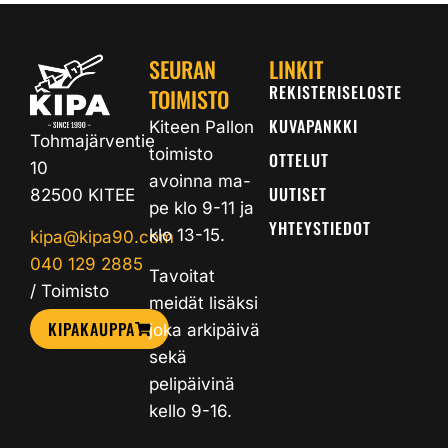
SEURAN
LINKIT
REKISTERISELOSTE
TOIMISTO
KUVAPANKKI
Kiteen Pallon
Tohmajärventie
toimisto
OTTELUT
10
avoinna ma-
UUTISET
82500 KITEE
pe klo 9-11 ja
YHTEYSTIEDOT
klo 13-15.
kipa@kipa90.com
040 129 2885
Tavoitat
/ Toimisto
meidät lisäksi
KIPAKAUPPA
joka arkipäivä
sekä
pelipäivinä
kello 9-16.