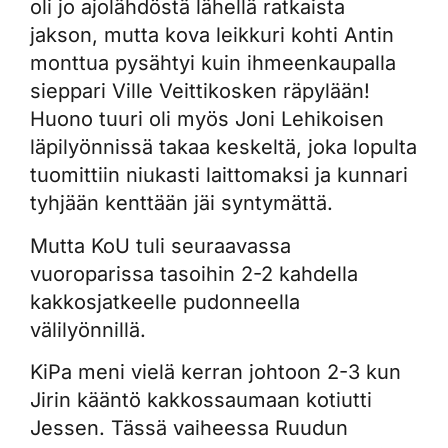
oli jo ajolähdöstä lähellä ratkaista
jakson, mutta kova leikkuri kohti Antin
monttua pysähtyi kuin ihmeenkaupalla
sieppari Ville Veittikosken räpylään!
Huono tuuri oli myös Joni Lehikoisen
läpilyönnissä takaa keskeltä, joka lopulta
tuomittiin niukasti laittomaksi ja kunnari
tyhjään kenttään jäi syntymättä.
Mutta KoU tuli seuraavassa
vuoroparissa tasoihin 2-2 kahdella
kakkosjatkeelle pudonneella
välilyönnillä.
KiPa meni vielä kerran johtoon 2-3 kun
Jirin kääntö kakkossaumaan kotiutti
Jessen. Tässä vaiheessa Ruudun