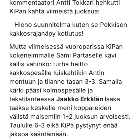
kommentaatori Antti Tokkari hehkutti
KiPan kahta viimeistä juoksua:
– Hieno suunnitelma kuten se Pekkisen
kakkosrajanäpy kotiutus!
Mutta viimeisessä vuoroparissa KiPan
kokeneimmalle Sami Partaselle kävi
kallis vahinko: turha heitto
kakkospesälle luiskahtikin Antin
montuun ja tilanne tasan 3-3. Samalla
kärki pääsi kolmospesälle ja
takatilanteessa
Jaakko Erkklän
laaka
taakse keskelle meni koppareiden
välistä maisemiin 1+2 juoksun arvoisesti.
Taululle 6-3 eikä KiPa pystynyt enää
jaksoa kääntämään.