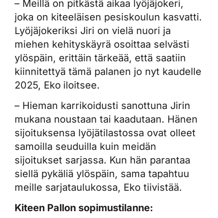
– Meillä on pitkästä aikaa lyöjäjokeri,
joka on kiteeläisen pesiskoulun kasvatti.
Lyöjäjokeriksi Jiri on vielä nuori ja
miehen kehityskäyrä osoittaa selvästi
ylöspäin, erittäin tärkeää, että saatiin
kiinnitettyä tämä palanen jo nyt kaudelle
2025, Eko
iloitsee.
– Hieman karrikoidusti sanottuna Jirin
mukana noustaan tai kaadutaan. Hänen
sijoituksensa lyöjätilastossa ovat olleet
samoilla seuduilla kuin meidän
sijoitukset sarjassa. Kun hän parantaa
siellä pykäliä ylöspäin, sama tapahtuu
meille sarjataulukossa, Eko tiivistää.
Kiteen Pallon sopimustilanne: