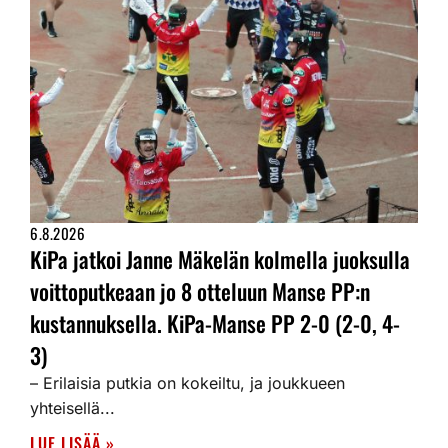
6.8.2026
KiPa jatkoi Janne Mäkelän kolmella juoksulla
voittoputkeaan jo 8 otteluun Manse PP:n
kustannuksella. KiPa-Manse PP 2-0 (2-0, 4-
3)
– Erilaisia putkia on kokeiltu, ja joukkueen
yhteisellä...
LUE LISÄÄ »