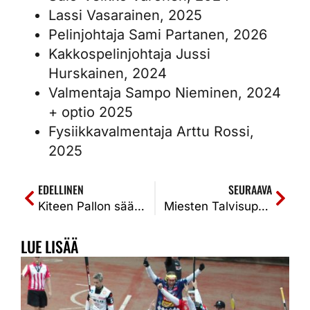
Lassi Vasarainen, 2025
Pelinjohtaja Sami Partanen, 2026
Kakkospelinjohtaja Jussi
Hurskainen, 2024
Valmentaja Sampo Nieminen, 2024
+ optio 2025
Fysiikkavalmentaja Arttu Rossi,
2025
EDELLINEN
SEURAAVA
Kiteen Pallon sääntömääräinen syyskokous 29.11. kello 18 Kiteen Evankelisen Kansanopiston Aurinkosalissa
Miesten Talvisuper käynnistyy Kiteen Pallon osalta Kuopiossa 29.12.
LUE LISÄÄ