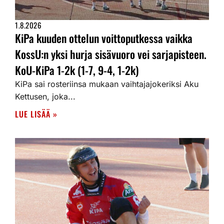
1.8.2026
KiPa kuuden ottelun voittoputkessa vaikka
KossU:n yksi hurja sisävuoro vei sarjapisteen.
KoU-KiPa 1-2k (1-7, 9-4, 1-2k)
KiPa sai rosteriinsa mukaan vaihtajajokeriksi Aku
Kettusen, joka...
LUE LISÄÄ »