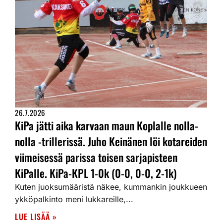
26.7.2026
KiPa jätti aika karvaan maun Koplalle nolla-
nolla -trillerissä. Juho Keinänen löi kotareiden
viimeisessä parissa toisen sarjapisteen
KiPalle. KiPa-KPL 1-0k (0-0, 0-0, 2-1k)
Kuten juoksumääristä näkee, kummankin joukkueen
ykköpalkinto meni lukkareille,...
LUE LISÄÄ »