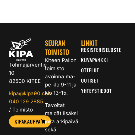
SEURAN
LINKIT
REKISTERISELOSTE
TOIMISTO
KUVAPANKKI
Kiteen Pallon
Tohmajärventie
toimisto
OTTELUT
10
avoinna ma-
UUTISET
82500 KITEE
pe klo 9-11 ja
YHTEYSTIEDOT
klo 13-15.
kipa@kipa90.com
040 129 2885
Tavoitat
/ Toimisto
meidät lisäksi
KIPAKAUPPA
joka arkipäivä
sekä