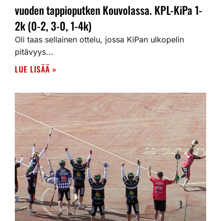
vuoden tappioputken Kouvolassa. KPL-KiPa 1-
2k (0-2, 3-0, 1-4k)
Oli taas sellainen ottelu, jossa KiPan ulkopelin
pitävyys...
LUE LISÄÄ »