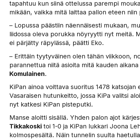
tapahtuu kun siinä ottelussa parempi moukaroi
mikään, vaikka mitä laittaa pallon eteen nii
– Lopussa päästiin näennäisesti mukaan, mut
liidossa oleva porukka nöyryytti nyt meitä. M
ei pärjätty räpylässä, päätti Eko.
– Erittäin tyytyväinen olen tähän viikkoon, 
parannettua niitä asioita mitä kauden aikana 
Komulainen
.
KiPan ainoa voittava suoritus 1478 katsojan
Vasaraisen hutunkeitto, jossa KiPa valitsi al
nyt katkesi KiPan pisteputki.
Manse aloitti sisällä. Yhden palon ajot kärje
Tikkakoski
toi 1-0 ja KiPan lukkari Joona Leh
kolmospesältä. Näin tunnelin suulta haetull