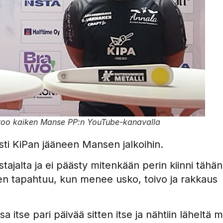
ertoo kaiken Manse PP:n YouTube-kanavalla
ti KiPan jääneen Mansen jalkoihin.
ustajalta ja ei päästy mitenkään perin kiinni tähän
ten tapahtuu, kun menee usko, toivo ja rakkaus
itse pari päivää sitten itse ja nähtiin läheltä m