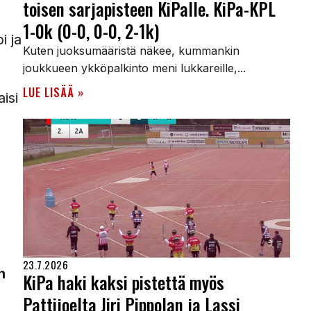
toisen sarjapisteen KiPalle. KiPa-KPL
1-0k (0-0, 0-0, 2-1k)
i ja
Kuten juoksumääristä näkee, kummankin
joukkueen ykköpalkinto meni lukkareille,...
LUE LISÄÄ »
isi
23.7.2026
n
KiPa haki kaksi pistettä myös
Pattijoelta Jiri Pippolan ja Lassi