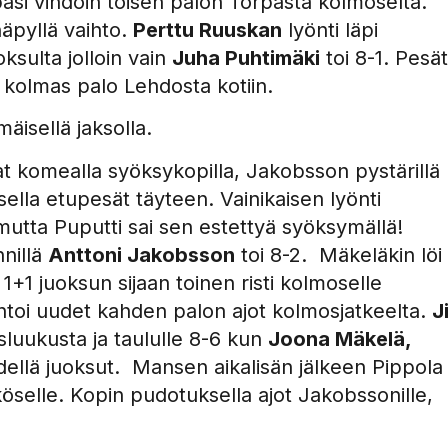
si vihdoin toisen palon Torpasta kolmoselta.
näpyllä vaihto.
Perttu Ruuskan
lyönti läpi
oksulta jolloin vain
Juha Puhtimäki
toi 8-1. Pesät
 kolmas palo Lehdosta kotiin.
isellä jaksolla.
t komealla syöksykopilla, Jakobsson pystärillä
ella etupesät täyteen. Vainikaisen lyönti
mutta Puputti sai sen estettyä syöksymällä!
nnillä
Anttoni Jakobsson
toi 8-2. Mäkeläkin löi
1+1 juoksun sijaan toinen risti kolmoselle
htoi uudet kahden palon ajot kolmosjatkeelta.
Ji
sluukusta ja taululle 8-6 kun
Joona Mäkelä,
dellä juoksut. Mansen aikalisän jälkeen Pippola
öselle. Kopin pudotuksella ajot Jakobssonille,