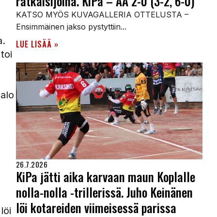
ratkaisijoina. KiPa – AA 2-0 (3-2, 6-0)
KATSO MYÖS KUVAGALLERIA OTTELUSTA –
Ensimmäinen jakso pystyttiin...
a.
LUE LISÄÄ »
toi
palo
26.7.2026
KiPa jätti aika karvaan maun Koplalle
nolla-nolla -trillerissä. Juho Keinänen
löi kotareiden viimeisessä parissa
löi