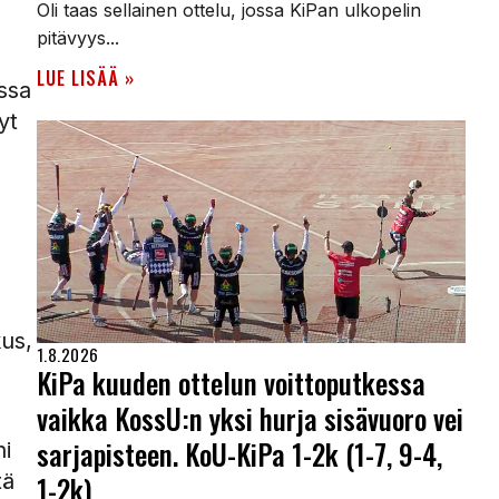
Oli taas sellainen ottelu, jossa KiPan ulkopelin
pitävyys...
LUE LISÄÄ »
ssa
yt
kus,
1.8.2026
KiPa kuuden ottelun voittoputkessa
vaikka KossU:n yksi hurja sisävuoro vei
sarjapisteen. KoU-KiPa 1-2k (1-7, 9-4,
hi
tä
1-2k)