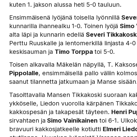
kuten 1. jakson alussa heti 5-0 tauluun.
Ensimmäisenä lyöjänä toisella lyönnillä
Sever
kunnarilla ihannealku 1-0. Toinen lyöjä
Simo 
alta läpi ja kunnarin edellä
Severi Tikkakosk
Perttu Ruuskalle ja lentomerkillä linjasta 4-
keskisauman ja
Timo Torppa
toi 5-0.
Toisen alkavalla Mäkelän näpyllä, T. Kaksosen
Pippolalle
, ensimmäisellä pallo väliin kolmo
saanut tilannetta jatkumaan ja Manse sisään
Tasoittavalla Mansen Tikkakoski suoraan kak
ykköselle, Liedon vuorolla kärpänen Tikkako
kakkospesän ja takapesät täyteen.
Henri Pu
sirvahtaen ja
Simo Vainikainen
toi 6-1. Ulko
bravuuri kakkosjatkeelle kotiutti
Elmeri Lied