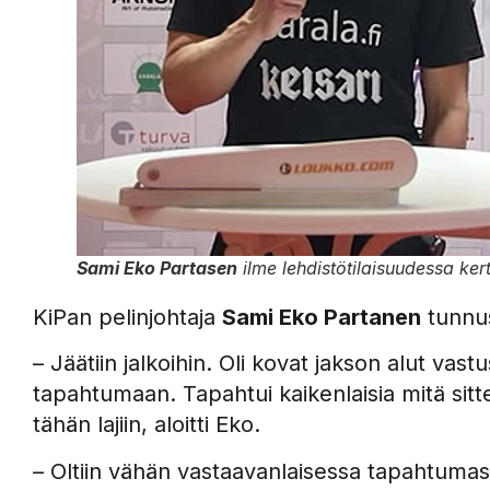
Sami Eko Partasen
ilme lehdistötilaisuudessa k
KiPan pelinjohtaja
Sami Eko Partanen
tunnus
– Jäätiin jalkoihin. Oli kovat jakson alut vast
tapahtumaan. Tapahtui kaikenlaisia mitä sit
tähän lajiin, aloitti Eko.
– Oltiin vähän vastaavanlaisessa tapahtumassa 