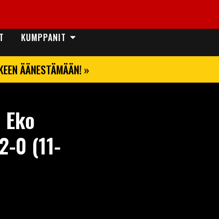
T
KUMPPANIT
LKEEN ÄÄNESTÄMÄÄN! »
i Eko
2-0 (11-