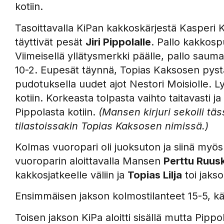
kotiin.
Tasoittavalla KiPan kakkoskärjestä Kasperi
täyttivät pesät
Jiri Pippolalle
. Pallo kakkospuo
Viimeisellä yllätysmerkki päälle, pallo sauma
10-2. Eupesät täynnä, Topias Kaksosen pystär
pudotuksella uudet ajot Nestori Moisiolle. Lyön
kotiin. Korkeasta tolpasta vaihto taitavasti 
Pippolasta kotiin.
(Mansen kirjuri sekoili t
tilastoissakin Topias Kaksosen nimissä.)
Kolmas vuoropari oli juoksuton ja siinä myös
vuoroparin aloittavalla Mansen
Perttu Ruus
kakkosjatkeelle väliin ja
Topias Lilja
toi jaks
Ensimmäisen jakson kolmostilanteet 15-5, kä
Toisen jakson KiPa aloitti sisällä mutta Pipp