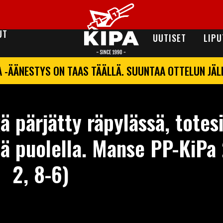
UT
UUTISET
LIPU
A -ÄÄNESTYS ON TAAS TÄÄLLÄ. SUUNTAA OTTELUN JÄ
kä pärjätty räpylässä, totes
ä puolella. Manse PP-KiPa 
2, 8-6)