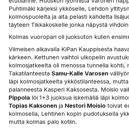
etutilanne. Huuskon lyönnistä Varonen nappa
Puhtimäki kärjeksi ykköselle, Lehdon yltitys
kolmospuolelta ja aita pelasti kahdelta lisäju
täyteen Tikkakoskelle jonka näpystä vihdoin
Kolmas vuoropari oli juoksuton kuten ensimmä
Viimeisen alkavalla KiPan Kauppisesta haava
kärkeen. Kettunen vaihtoi ulkopelin avustuks
kolmosjatkeelta oli menossa tunnelia kohti, 
Takatilanteesta
Samu-Kalle Varosen
välilyö
läpi kolmosjatkeelta ykköstilanteessa, mutta 
palanneesta Kasperi Kaksosesta. Moisio vai
Pippola
löi 1+3 juoksua iskemällä läpi kolmo
Topias Kaksonen
ja
Nestori Moisio
toivat e
kolmosella, Lehtinen kopin pudotuksella ykk
mutta kolmas palo kotiin.