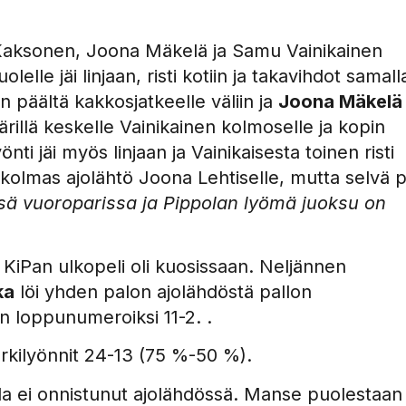
 Kaksonen, Joona Mäkelä ja Samu Vainikainen
lelle jäi linjaan, risti kotiin ja takavihdot samall
n päältä kakkosjatkeelle väliin ja
Joona Mäkelä
illä keskelle Vainikainen kolmoselle ja kopin
ti jäi myös linjaan ja Vainikaisesta toinen risti
ja kolmas ajolähtö Joona Lehtiselle, mutta selvä 
ässä vuoroparissa ja Pippolan lyömä juoksu on
 KiPan ulkopeli oli kuosissaan. Neljännen
ka
löi yhden palon ajolähdöstä pallon
on loppunumeroiksi 11-2. .
rkilyönnit 24-13 (75 %-50 %).
ola ei onnistunut ajolähdössä. Manse puolestaan 