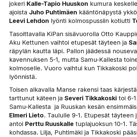
jokeri
Kalle-Tapio Huuskon
kumura keskelle
ajoista
Juho Puhtimäen
kääntönäpystä ykkö
Leevi Lehdon
lyönti kolmospussiin kotiutti
T
Tasoittavalla KiPan sisävuorolla Otto Kaupp
Aku Kettunen vaihtoi etupesät täyteen ja
Sa
räpylän kautta läpi. Pallon jäädessä nousev
kavennuksen 5-1, mutta Samu-Kallesta toinen
kolmoselle. Vuoro vaihtui kun Tikkakoski po
lyönnistä.
Toisen alkavalla Manse rakensi taas kärjestä
tarttunut käteen ja
Severi Tikkakoski
toi 6-1
Samu-Kallesta ja Ruuskan kesän ensimmäise
Elmeri Lieto
. Taululle 9-1. Etupesät täyteen 
antoi
Perttu Ruuskalle
tuplajuoksun 10-1. Tä
kohdassa. Lilja, Puhtimäki ja Tikkakoski pääsiv