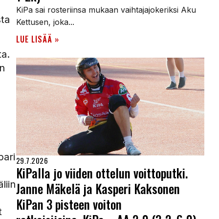
KiPa sai rosteriinsa mukaan vaihtajajokeriksi Aku
sta
Kettusen, joka...
LUE LISÄÄ »
ta.
n
pari
29.7.2026
KiPalla jo viiden ottelun voittoputki.
liin
Janne Mäkelä ja Kasperi Kaksonen
KiPan 3 pisteen voiton
t