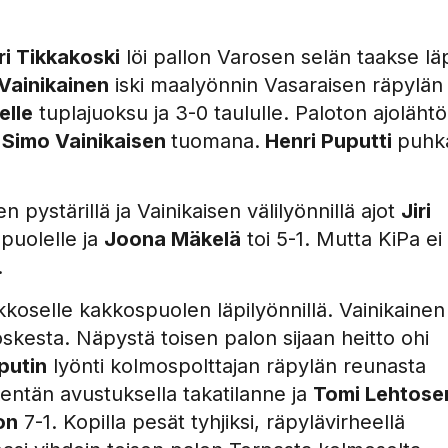
i Tikkakoski
löi pallon Varosen selän taakse läp
Vainikainen
iski maalyönnin Vasaraisen räpylän
elle
tuplajuoksu ja 3-0 taululle. Paloton ajolähtö
0
Simo Vainikaisen
tuomana.
Henri Puputti
puhka
 pystärillä ja Vainikaisen välilyönnillä ajot
Jiri
spuolelle ja
Joona Mäkelä
toi 5-1. Mutta KiPa ei
.
koselle kakkospuolen läpilyönnillä. Vainikainen
skesta. Näpystä toisen palon sijaan heitto ohi
putin
lyönti kolmospolttajan räpylän reunasta
kentän avustuksella takatilanne ja
Tomi Lehtose
on
7-1. Kopilla pesät tyhjiksi, räpylävirheellä