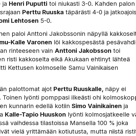
 ja
Henri Puputti
toi niukasti 3-0. Kahden palon
srajaan
Perttu Ruuska
täpärästi 4-0 ja jatkoajoi
omi Lehtosen
5-0.
inen paloi Anttoni Jakobssonin näpyllä kakkosel
mu-Kalle Varonen
löi kakkospesästä pesävahdi
aan rinteeseen vain
Anttoni Jakobsson
toi
 risti kakkoselta eikä Akukaan ehtinyt lähteä
ltti Kettusen kolmoselle Samu Vainikaisen
än palottomat ajot
Perttu Ruuskalle,
näpy ei
. Toinen lyönti pomppasi ilkeästi ohi kolmoskop
n kunnarin edellä kotiin
Simo Vainikainen
ja
ja
Kalle-Tapio Huuskon
lyönti kolmosjatkeelle vä
ssä vaihdessa tilastoissa Mansella 100 % joka
ät vielä yrittämään kotiutusta, mutta niistä risti