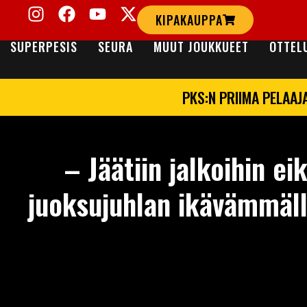
KIPAKAUPPA
SUPERPESIS
SEURA
MUUT JOUKKUEET
OTTEL
PKS:N PRIIMA PELAAJ
– Jäätiin jalkoihin ei
juoksujuhlan ikävämmäll