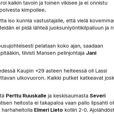
 kaikin tavoin ja toinen vikisee ja ei onnistu
n polvesta kimpoilee.
ta iso kunnia vastustajalle, että vielä kovemma
eidän ei pidä lähteä juoksunlyöntikilpailuun ja n
nousujohteisesti pelataan koko ajan, saadaan
pitääkin, tiivisti Mansen pelinjohtaja
Jani
 edessä Kaupin +29 asteen helteessä oli Lassi
oittavan ulkovuoron. Kaikki putket katkeavat jos
stä
Perttu Ruuskalle
ja keskisaumasta
Severi
tisen heitosta ei takapaloa vaan pallo lipsahti o
a harhaheitolla
Elmeri Lieto
kotiin 2-0. Ajolähdös