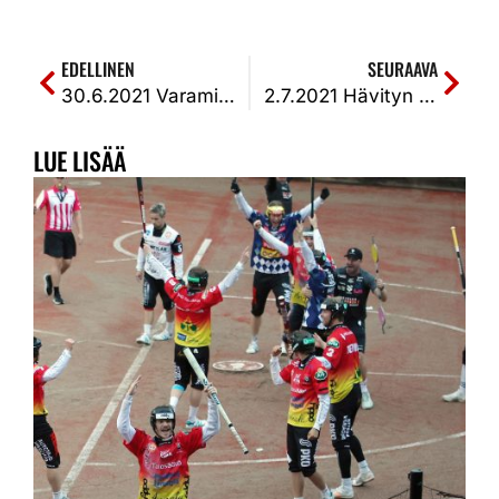
EDELLINEN
SEURAAVA
30.6.2021 Varamiehinen KiPa kaatui merkki- ja räpylävirheisiin Valentin Ikosen 1+2 juoksun kunnarista huolimatta. IPV-KiPa 2-0 (6-4, 5-3)
2.7.2021 Hävityn kehnon avausjakson jälkeen KiPa sai peruspelinsä kuntoon ja Haminan 3 kunnarista huolimatta kotivoitto kotareissa. KiPa-HP 2-1 (1-4, 5-4, s0-0, k2-0)
LUE LISÄÄ