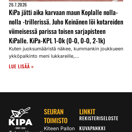
26.7.2026
KiPa jätti aika karvaan maun Koplalle nolla-
nolla -trillerissä. Juho Keinänen löi kotareiden
viimeisessä parissa toisen sarjapisteen
KiPalle. KiPa-KPL 1-0k (0-0, 0-0, 2-1k)
Kuten juoksumääristä näkee, kummankin joukkueen
ykköpalkinto meni lukkareille,...
LUE LISÄÄ »
SEURAN
LINKIT
REKISTERISELOSTE
TOIMISTO
KUVAPANKKI
Kiteen Pallon