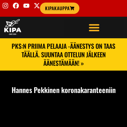
KIPAKAUPPA
PKS:N PRIIMA PELAAJA -ÄÄNESTYS ON TAAS
TÄÄLLÄ. SUUNTAA OTTELUN JÄLKEEN
ÄÄNESTÄMÄÄN! »
Hannes Pekkinen koronakaranteeniin