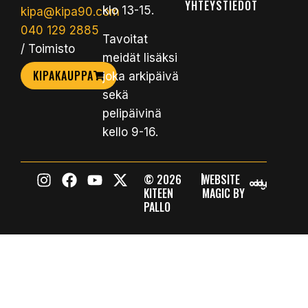
YHTEYSTIEDOT
klo 13-15.
kipa@kipa90.com
040 129 2885
Tavoitat
/ Toimisto
meidät lisäksi
KIPAKAUPPA
joka arkipäivä
sekä
pelipäivinä
kello 9-16.
|
© 2026
WEBSITE
KITEEN
MAGIC BY
PALLO