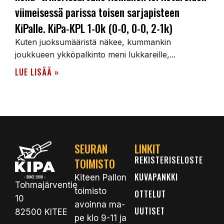
viimeisessä parissa toisen sarjapisteen
KiPalle. KiPa-KPL 1-0k (0-0, 0-0, 2-1k)
Kuten juoksumääristä näkee, kummankin
joukkueen ykköpalkinto meni lukkareille,...
LUE LISÄÄ »
SEURAN
LINKIT
REKISTERISELOSTE
TOIMISTO
KUVAPANKKI
Kiteen Pallon
Tohmajärventie
toimisto
OTTELUT
10
avoinna ma-
UUTISET
82500 KITEE
pe klo 9-11 ja