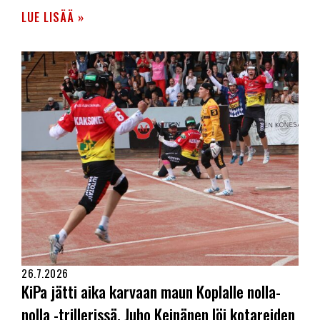
LUE LISÄÄ »
26.7.2026
KiPa jätti aika karvaan maun Koplalle nolla-
nolla -trillerissä. Juho Keinänen löi kotareiden