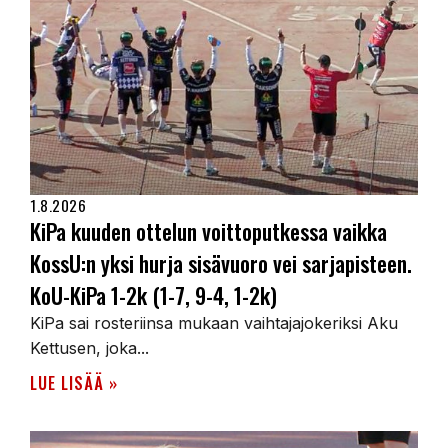
1.8.2026
KiPa kuuden ottelun voittoputkessa vaikka
KossU:n yksi hurja sisävuoro vei sarjapisteen.
KoU-KiPa 1-2k (1-7, 9-4, 1-2k)
KiPa sai rosteriinsa mukaan vaihtajajokeriksi Aku
Kettusen, joka...
LUE LISÄÄ »