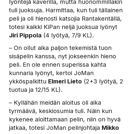
lyöntejä kaverilla, mutta huonommillakin
tuli juoksuja. Harmittaa, kun tuli tällainen
peli ja oli hienosti katsojia Rantakentällä,
totesi kaikki KiPan neljä juoksua lyönyt
Jiri Pippola
(4 lyötyä, 7/9 KL).
– On ollut aika paljon tekemistä tuon
sisäpelin kanssa, nyt jokseenkin hieno
peli. En ole ennen superissa kahta
kunnaria lyönyt, kertoi JoMan
ykköspalkittu
Elmeri Lieto
(2+3 lyötyä, 2
tuotua ja 12/15 KL).
– Kyllähän meidän aloitus oli aika
tyrmäävä, keskiosumia tuli. Näin kun
kykenee aloittamaan pelin, niin on hyvä
jatkaa, totesi JoMan pelinjohtaja
Mikko