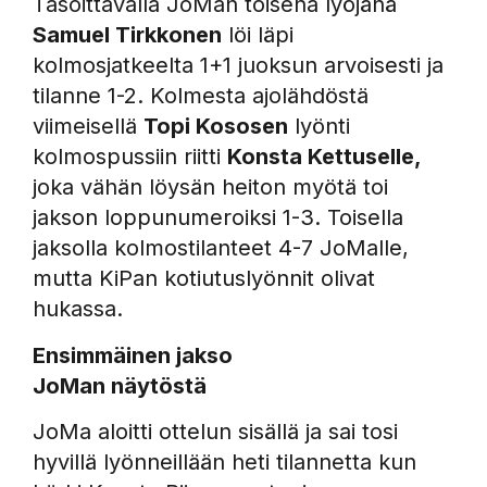
Tasoittavalla JoMan toisena lyöjänä
Samuel Tirkkonen
löi läpi
kolmosjatkeelta 1+1 juoksun arvoisesti ja
tilanne 1-2. Kolmesta ajolähdöstä
viimeisellä
Topi Kososen
lyönti
kolmospussiin riitti
Konsta Kettuselle,
joka vähän löysän heiton myötä toi
jakson loppunumeroiksi 1-3. Toisella
jaksolla kolmostilanteet 4-7 JoMalle,
mutta KiPan kotiutuslyönnit olivat
hukassa.
Ensimmäinen jakso
JoMan näytöstä
JoMa aloitti ottelun sisällä ja sai tosi
hyvillä lyönneillään heti tilannetta kun