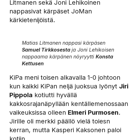
Litmanen sekä Joni Lehikoinen
nappasivat kärpäset JoMan
kärkietenijöistä.
Matias Litmanen nappasi kärpäsen
Samuel Tirkkosesta
ja Joni Lehikoisen
nappaama kärpänen nöyryytti
Konsta
Kettuse
n
KiPa meni toisen alkavalla 1-0 johtoon
kun kaikki KiPan neljä juoksua lyönyt
Jiri
Pippola
kotiutti hyvällä
kakkosrajanäpyllään kentällemenossaan
vaikeuksissa olleen
Elmeri Purmosen
.
Jirille oli merkki päällö vielä toiesn
kerran, mutta Kasperi Kaksonen paloi
kotiin.