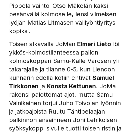
Pippola vaihtoi Otso Mäkelän kaksi
pesänväliä kolmoselle, lensi viimeisen
lyöjän Matias Litmasen välilyöntiyritys
kopiksi.
Toisen alkavalla JoMan
Elmeri Lieto
löi
ykkös-kolmostilanteessa pallon
kolmoskoppari Samu-Kalle Varosen yli
takarajalle ja tilanne 0-5, kun Liendon
kunnarin edellä kotiin ehtivät
Samuel
Tirkkonen
ja
Konsta Kettunen
. JoMa
rakensi palottomat ajot, mutta Samu
Vainikainen torjui Juho Toivolan lyönnin
ja jatkoajoista Ruutu Tähtipelaajan
palkinnon ansainneen Joni Lehikoisen
syöksykoppi sivulle tuotti toisen ristin ja