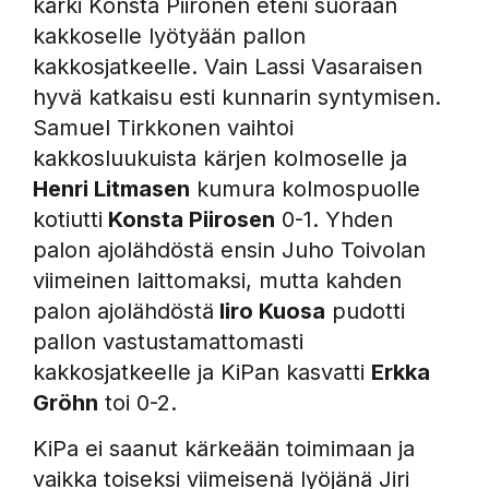
kärki Konsta Piironen eteni suoraan
kakkoselle lyötyään pallon
kakkosjatkeelle. Vain Lassi Vasaraisen
hyvä katkaisu esti kunnarin syntymisen.
Samuel Tirkkonen vaihtoi
kakkosluukuista kärjen kolmoselle ja
Henri Litmasen
kumura kolmospuolle
kotiutti
Konsta Piirosen
0-1. Yhden
palon ajolähdöstä ensin Juho Toivolan
viimeinen laittomaksi, mutta kahden
palon ajolähdöstä
Iiro Kuosa
pudotti
pallon vastustamattomasti
kakkosjatkeelle ja KiPan kasvatti
Erkka
Gröhn
toi 0-2.
KiPa ei saanut kärkeään toimimaan ja
vaikka toiseksi viimeisenä lyöjänä Jiri