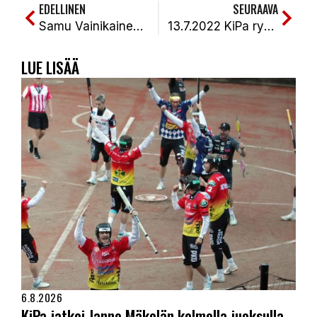
EDELLINEN
SEURAAVA
Samu Vainikainen jatkaa Kiteellä
13.7.2022 KiPa ryöpytti KaMaa kuitaten vierastappionsa rökälevoitolla. KiPa-KaMa 2-0 (7-1, 13-0)
LUE LISÄÄ
6.8.2026
KiPa jatkoi Janne Mäkelän kolmella juoksulla