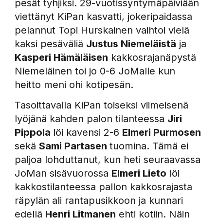
pesät tyhjiksi. 29-vuotissyntymäpäiviään
viettänyt KiPan kasvatti, jokeripaidassa
pelannut Topi Hurskainen vaihtoi vielä
kaksi pesäväliä
Justus Niemeläistä
ja
Kasperi Hämäläisen
kakkosrajanäpystä
Niemeläinen toi jo 0-6 JoMalle kun
heitto meni ohi kotipesän.
Tasoittavalla KiPan toiseksi viimeisenä
lyöjänä kahden palon tilanteessa
Jiri
Pippola
löi kavensi 2-6
Elmeri Purmosen
sekä
Sami Partasen
tuomina. Tämä ei
paljoa lohduttanut, kun heti seuraavassa
JoMan sisävuorossa
Elmeri Lieto
löi
kakkostilanteessa pallon kakkosrajasta
räpylän ali rantapusikkoon ja kunnari
edellä
Henri Litmanen
ehti kotiin. Näin