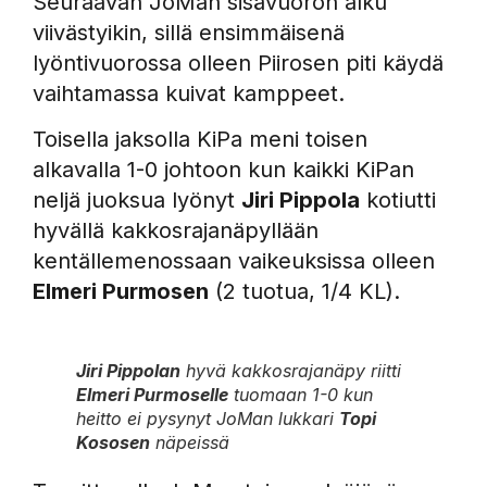
Seuraavan JoMan sisävuoron alku
viivästyikin, sillä ensimmäisenä
lyöntivuorossa olleen Piirosen piti käydä
vaihtamassa kuivat kamppeet.
Toisella jaksolla KiPa meni toisen
alkavalla 1-0 johtoon kun kaikki KiPan
neljä juoksua lyönyt
Jiri Pippola
kotiutti
hyvällä kakkosrajanäpyllään
kentällemenossaan vaikeuksissa olleen
Elmeri Purmosen
(2 tuotua, 1/4 KL).
Jiri Pippolan
hyvä kakkosrajanäpy riitti
Elmeri Purmoselle
tuomaan 1-0 kun
heitto ei pysynyt JoMan lukkari
Topi
Kososen
näpeissä