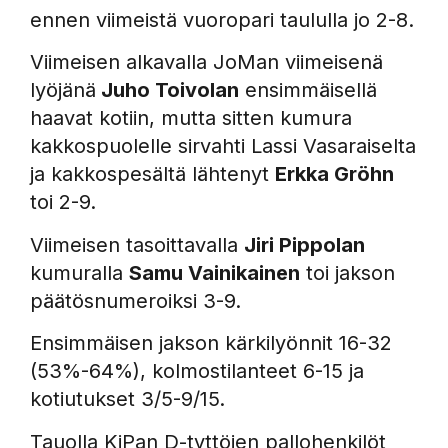
ennen viimeistä vuoropari taululla jo 2-8.
Viimeisen alkavalla JoMan viimeisenä
lyöjänä
Juho Toivolan
ensimmäisellä
haavat kotiin, mutta sitten kumura
kakkospuolelle sirvahti Lassi Vasaraiselta
ja kakkospesältä lähtenyt
Erkka Gröhn
toi 2-9.
Viimeisen tasoittavalla
Jiri Pippolan
kumuralla
Samu Vainikainen
toi jakson
päätösnumeroiksi 3-9.
Ensimmäisen jakson kärkilyönnit 16-32
(53%-64%), kolmostilanteet 6-15 ja
kotiutukset 3/5-9/15.
Tauolla KiPan D-tyttöjen pallohenkilöt