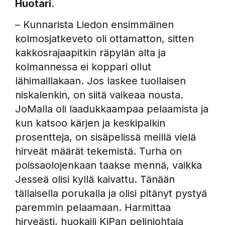
Huotari
.
– Kunnarista Liedon ensimmäinen
kolmosjatkeveto oli ottamatton, sitten
kakkosrajaapitkin räpylän alta ja
kolmannessa ei koppari ollut
lähimaillakaan. Jos laskee tuollaisen
niskalenkin, on siitä vaikeaa nousta.
JoMalla oli laadukkaampaa pelaamista ja
kun katsoo kärjen ja keskipalkin
prosentteja, on sisäpelissä meillä vielä
hirveät määrät tekemistä. Turha on
poissaolojenkaan taakse mennä, vaikka
Jesseä olisi kyllä kaivattu. Tänään
tällaisella porukalla ja olisi pitänyt pystyä
paremmin pelaamaan. Harmittaa
hirveästi, huokaili KiPan pelinjohtaja