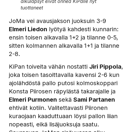
alkuläpsyt eivät onnea KiPalle nyt
tuottaneet
JoMa vei avausjakson juoksuin 3-9
Elmeri Liedon
lyötyä kahdesti kunnarin:
ensin toisen alkavalla 1+2 ja tilanne 0-5,
sitten kolmannen alkavalla 1+1 ja tilanne
2-8.
KiPan toiveita vähän nostatti
Jiri Pippola
,
joka toisen tasoittavalla kavensi 2-6 kun
ajolähdöstä pallo putosi kolmoskoppari
Konsta Piirosen räpylästä takarajalle ja
Elmeri Purmonen
sekä
Sami Partanen
ehtivät kotiin. Valitettavasti Piironen
kuraojaan kaaduttuaan löysi pallon liian
nopeasti, eikä lisäjuoksuja saatu.