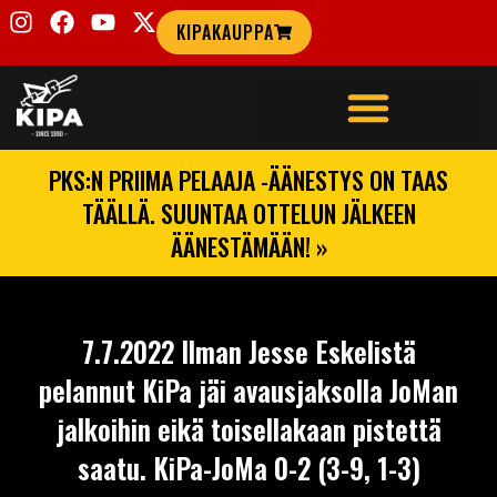
KIPAKAUPPA
PKS:N PRIIMA PELAAJA -ÄÄNESTYS ON TAAS
TÄÄLLÄ. SUUNTAA OTTELUN JÄLKEEN
ÄÄNESTÄMÄÄN! »
7.7.2022 Ilman Jesse Eskelistä
pelannut KiPa jäi avausjaksolla JoMan
jalkoihin eikä toisellakaan pistettä
saatu. KiPa-JoMa 0-2 (3-9, 1-3)