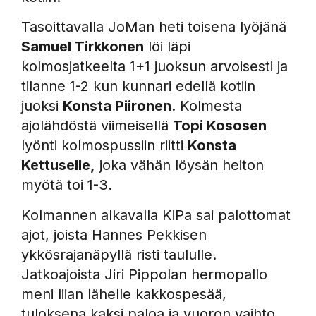
Tasoittavalla JoMan heti toisena lyöjänä
Samuel Tirkkonen
löi läpi
kolmosjatkeelta 1+1 juoksun arvoisesti ja
tilanne 1-2 kun kunnari edellä kotiin
juoksi
Konsta Piironen
. Kolmesta
ajolähdöstä viimeisellä
Topi Kososen
lyönti kolmospussiin riitti
Konsta
Kettuselle,
joka vähän löysän heiton
myötä toi 1-3.
Kolmannen alkavalla KiPa sai palottomat
ajot, joista Hannes Pekkisen
ykkösrajanäpyllä risti taululle.
Jatkoajoista Jiri Pippolan hermopallo
meni liian lähelle kakkospesää,
tuloksena kaksi paloa ja vuoron vaihto.