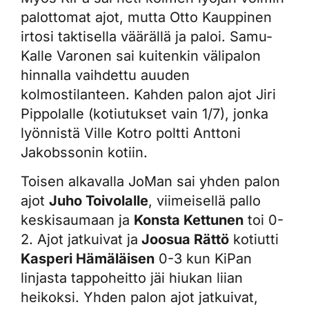
palottomat ajot, mutta Otto Kauppinen
irtosi taktisella väärällä ja paloi. Samu-
Kalle Varonen sai kuitenkin välipalon
hinnalla vaihdettu auuden
kolmostilanteen. Kahden palon ajot Jiri
Pippolalle (kotiutukset vain 1/7), jonka
lyönnistä Ville Kotro poltti Anttoni
Jakobssonin kotiin.
Toisen alkavalla JoMan sai yhden palon
ajot
Juho Toivolalle
, viimeisellä pallo
keskisaumaan ja
Konsta Kettunen
toi 0-
2. Ajot jatkuivat ja
Joosua Rättö
kotiutti
Kasperi Hämäläisen
0-3 kun KiPan
linjasta tappoheitto jäi hiukan liian
heikoksi. Yhden palon ajot jatkuivat,