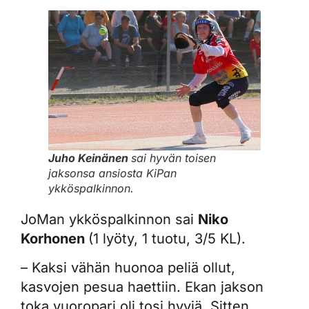
Juho Keinänen
sai hyvän toisen
jaksonsa ansiosta KiPan
ykköspalkinnon.
JoMan ykköspalkinnon sai
Niko
Korhonen
(1 lyöty, 1 tuotu, 3/5 KL).
– Kaksi vähän huonoa peliä ollut,
kasvojen pesua haettiin. Ekan jakson
toka vuoropari oli tosi hyviä. Sitten