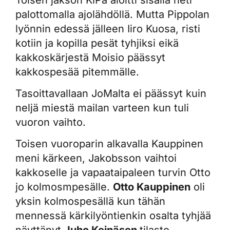
palottomalla ajolähdöllä. Mutta Pippolan
lyönnin edessä jälleen Iiro Kuosa, risti
kotiin ja kopilla pesät tyhjiksi eikä
kakkoskärjestä Moisio päässyt
kakkospesää pitemmälle.
Tasoittavallaan JoMalta ei päässyt kuin
neljä miestä mailan varteen kun tuli
vuoron vaihto.
Toisen vuoroparin alkavalla Kauppinen
meni kärkeen, Jakobsson vaihtoi
kakkoselle ja vapaataipaleen turvin Otto
jo kolmosmpesälle.
Otto Kauppinen
oli
yksin kolmospesällä kun tähän
mennessä kärkilyöntienkin osalta tyhjää