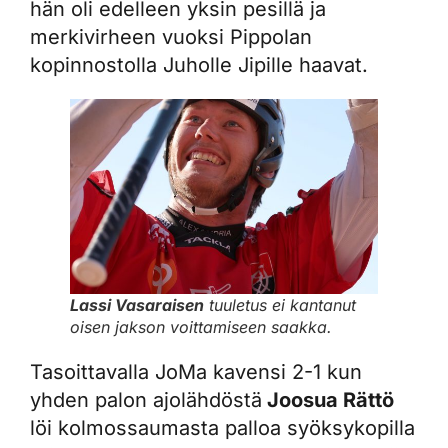
hän oli edelleen yksin pesillä ja
merkivirheen vuoksi Pippolan
kopinnostolla Juholle Jipille haavat.
Lassi Vasaraisen
tuuletus ei kantanut
oisen jakson voittamiseen saakka.
Tasoittavalla JoMa kavensi 2-1 kun
yhden palon ajolähdöstä
Joosua Rättö
löi kolmossaumasta palloa syöksykopilla