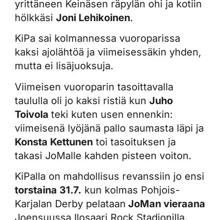
yrittäneen Keinäsen räpylän ohi ja kotiin
hölkkäsi
Joni Lehikoinen
.
KiPa sai kolmannessa vuoroparissa
kaksi ajolähtöä ja viimeisessäkin yhden,
mutta ei lisäjuoksuja.
Viimeisen vuoroparin tasoittavalla
taululla oli jo kaksi ristiä kun
Juho
Toivola
teki kuten usen ennenkin:
viimeisenä lyöjänä pallo saumasta läpi ja
Konsta Kettunen
toi tasoituksen ja
takasi JoMalle kahden pisteen voiton.
KiPalla on mahdollisus revanssiin jo ensi
torstaina 31.7.
kun kolmas Pohjois-
Karjalan Derby pelataan
JoMan vieraana
Joensuussa Ilosaari Rock Stadionilla.