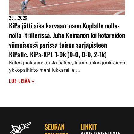
26.7.2026
KiPa jätti aika karvaan maun Koplalle nolla-
nolla -trillerissä. Juho Keinänen löi kotareiden
viimeisessä parissa toisen sarjapisteen
KiPalle. KiPa-KPL 1-0k (0-0, 0-0, 2-1k)
Kuten juoksumääristä näkee, kummankin joukkueen
ykköpalkinto meni lukkareille,...
LUE LISÄÄ »
SEURAN
LINKIT
REKISTERISELOSTE