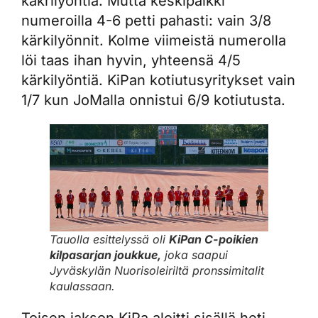
käkrilyöntiä. Mutta keskipalkki
numeroilla 4-6 petti pahasti: vain 3/8
kärkilyönnit. Kolme viimeistä numerolla
löi taas ihan hyvin, yhteensä 4/5
kärkilyöntiä. KiPan kotiutusyritykset vain
1/7 kun JoMalla onnistui 6/9 kotiutusta.
Tauolla esittelyssä oli
KiPan C-poikien
kilpasarjan joukkue,
joka saapui
Jyväskylän Nuorisoleiriltä pronssimitalit
kaulassaan.
Toisen jakson KiPa aloitti sisällä heti