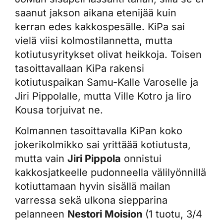
saanut jakson aikana etenijää kuin
kerran edes kakkospesälle. KiPa sai
vielä viisi kolmostilannetta, mutta
kotiutusyritykset olivat heikkoja. Toisen
tasoittavallaan KiPa rakensi
kotiutuspaikan Samu-Kalle Varoselle ja
Jiri Pippolalle, mutta Ville Kotro ja Iiro
Kousa torjuivat ne.
Kolmannen tasoittavalla KiPan koko
jokerikolmikko sai yrittäää kotiutusta,
mutta vain
Jiri Pippola
onnistui
kakkosjatkeelle pudonneella välilyönnillä
kotiuttamaan hyvin sisällä mailan
varressa sekä ulkona siepparina
pelanneen
Nestori Moision
(1 tuotu, 3/4