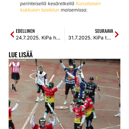
perinteisellä kesäretkellä
Kuivalaisen
kukkulan taistelun
maisemissa.
EDELLINEN
SEURAAVA
24.7.2025. KiPa haki Pattijoelta kahden pisteen voiton ensimmäisen jakson nousun ja kolmannen kotiutuskierroksen kautta. PattU-KiPa 1-2k (1-3, 4-2, 3-4k)
31.7.2025. KiPa taisteli Joensuussa Juho Keinäsen läpärillä jälleen kotareihin, mutta Niko Korhosen hevosen potkulla voitto JoMalle. JoMa-KiPa 2-1k (7-0, 1-5, 2-1k)
LUE LISÄÄ