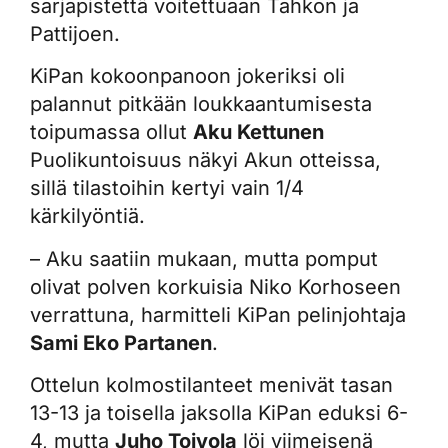
sarjapistettä voitettuaan Tahkon ja
Pattijoen.
KiPan kokoonpanoon jokeriksi oli
palannut pitkään loukkaantumisesta
toipumassa ollut
Aku Kettunen
Puolikuntoisuus näkyi Akun otteissa,
sillä tilastoihin kertyi vain 1/4
kärkilyöntiä.
– Aku saatiin mukaan, mutta pomput
olivat polven korkuisia Niko Korhoseen
verrattuna, harmitteli KiPan pelinjohtaja
Sami Eko Partanen
.
Ottelun kolmostilanteet menivät tasan
13-13 ja toisella jaksolla KiPan eduksi 6-
4, mutta
Juho Toivola
löi viimeisenä