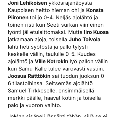
Joni Lehikoisen
ykkösrajanäpystä
Kauppisen heitto hieman ohi ja
Konsta
Piironen
toi jo 0-4. Neljäs ajolähtö ja
toinen risti kun Seeti surkan viimeinen
lyönti jäi etulaittomaksi. Mutta
Iiro Kuosa
jatkamaan ajoja, toisella
Juho Toivola
lähti heti syötöstä ja pallo tylysti
keskelle väliin, taululle 0-5. Kuudes
ajolähtö ja
Ville Kotrokin
lyö pallon väliin
kun Samu-Kalle tulee varovasti vastiin.
Joosua Rätttökin
sai tuodun juoksun 0-
6 tilastoihinsa. Seitsemäs ajolähtö
Samuel Tirkkoselle, ensimmäisellä
merkki päälle, haavat kotiin ja toisella
palo ja vuoron vaihto.
JoMan sisäpeli lässähti tähän, sillä se ei