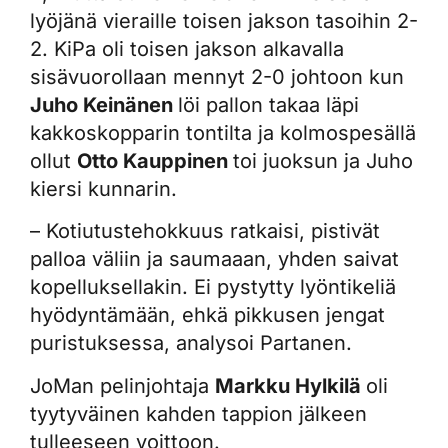
lyöjänä vieraille toisen jakson tasoihin 2-
2. KiPa oli toisen jakson alkavalla
sisävuorollaan mennyt 2-0 johtoon kun
Juho Keinänen
löi pallon takaa läpi
kakkoskopparin tontilta ja kolmospesällä
ollut
Otto Kauppinen
toi juoksun ja Juho
kiersi kunnarin.
– Kotiutustehokkuus ratkaisi, pistivät
palloa väliin ja saumaaan, yhden saivat
kopelluksellakin. Ei pystytty lyöntikeliä
hyödyntämään, ehkä pikkusen jengat
puristuksessa, analysoi Partanen.
JoMan pelinjohtaja
Markku Hylkilä
oli
tyytyväinen kahden tappion jälkeen
tulleeseen voittoon.