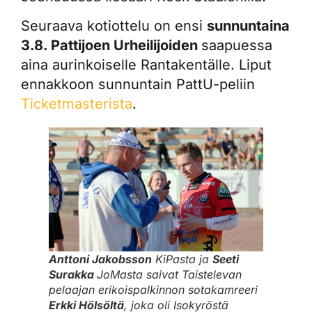
Seuraava kotiottelu on ensi
sunnuntaina
3.8. Pattijoen Urheilijoiden
saapuessa
aina aurinkoiselle Rantakentälle. Liput
ennakkoon sunnuntain PattU-peliin
Ticketmasterista
.
Anttoni Jakobsson
KiPasta ja
Seeti
Surakka
JoMasta saivat Taistelevan
pelaajan erikoispalkinnon sotakamreeri
Erkki Hölsöltä
, joka oli
Isokyröstä