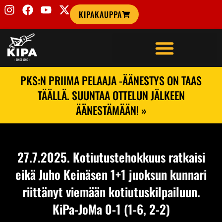
KIPAKAUPPA
PKS:N PRIIMA PELAAJA -ÄÄNESTYS ON TAAS
TÄÄLLÄ. SUUNTAA OTTELUN JÄLKEEN
ÄÄNESTÄMÄÄN! »
27.7.2025. Kotiutustehokkuus ratkaisi
eikä Juho Keinäsen 1+1 juoksun kunnari
riittänyt viemään kotiutuskilpailuun.
KiPa-JoMa 0-1 (1-6, 2-2)