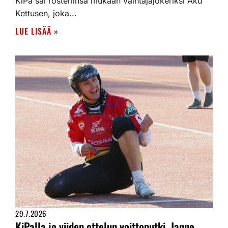
KiPa sai rosteriinsa mukaan vaihtajajokeriksi Aku
Kettusen, joka...
LUE LISÄÄ »
29.7.2026
KiPalla jo viiden ottelun voittoputki. Janne