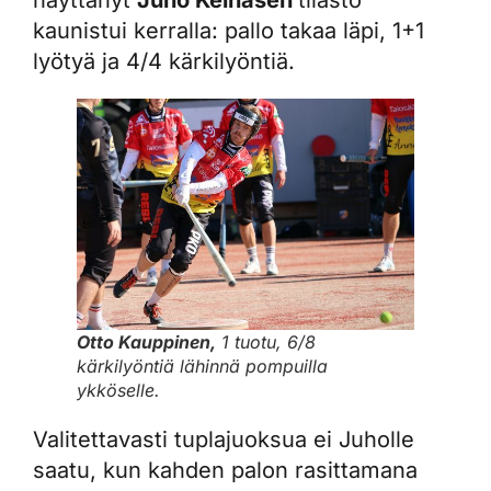
näyttänyt
Juho Keinäsen
tilasto
kaunistui kerralla: pallo takaa läpi, 1+1
lyötyä ja 4/4 kärkilyöntiä.
Otto Kauppinen,
1 tuotu, 6/8
kärkilyöntiä lähinnä pompuilla
ykköselle.
Valitettavasti tuplajuoksua ei Juholle
saatu, kun kahden palon rasittamana