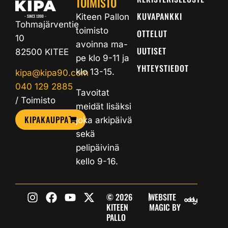
TOIMISTO
KUVAPANKKI
Kiteen Pallon
Tohmajärventie
toimisto
OTTELUT
10
avoinna ma-
UUTISET
82500 KITEE
pe klo 9-11 ja
YHTEYSTIEDOT
klo 13-15.
kipa@kipa90.com
040 129 2885
Tavoitat
/ Toimisto
meidät lisäksi
KIPAKAUPPA
joka arkipäivä
sekä
pelipäivinä
kello 9-16.
|
© 2026
WEBSITE
KITEEN
MAGIC BY
PALLO