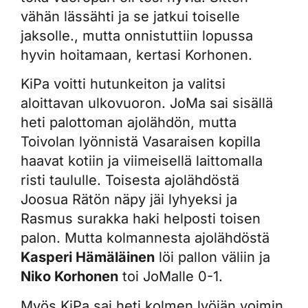
vähän lässähti ja se jatkui toiselle
jaksolle., mutta onnistuttiin lopussa
hyvin hoitamaan, kertasi Korhonen.
KiPa voitti hutunkeiton ja valitsi
aloittavan ulkovuoron. JoMa sai sisällä
heti palottoman ajolähdön, mutta
Toivolan lyönnistä Vasaraisen kopilla
haavat kotiin ja viimeisellä laittomalla
risti taululle. Toisesta ajolähdöstä
Joosua Rätön näpy jäi lyhyeksi ja
Rasmus surakka haki helposti toisen
palon. Mutta kolmannesta ajolähdöstä
Kasperi Hämäläinen
löi pallon väliin ja
Niko Korhonen
toi JoMalle 0-1.
Myös KiPa sai heti kolmen lyöjän voimin