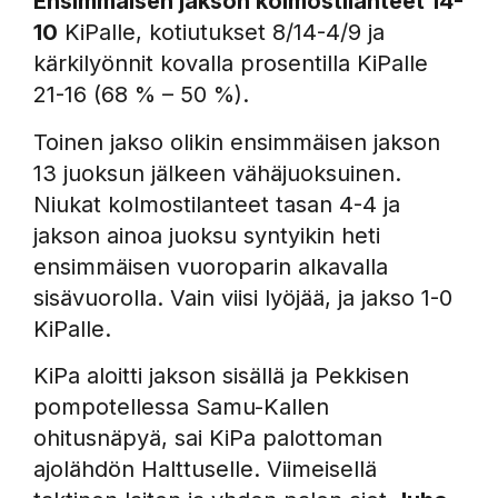
Ensimmäisen jakson kolmostilanteet 14-
10
KiPalle, kotiutukset 8/14-4/9 ja
kärkilyönnit kovalla prosentilla KiPalle
21-16 (68 % – 50 %).
Toinen jakso olikin ensimmäisen jakson
13 juoksun jälkeen vähäjuoksuinen.
Niukat kolmostilanteet tasan 4-4 ja
jakson ainoa juoksu syntyikin heti
ensimmäisen vuoroparin alkavalla
sisävuorolla. Vain viisi lyöjää, ja jakso 1-0
KiPalle.
KiPa aloitti jakson sisällä ja Pekkisen
pompotellessa Samu-Kallen
ohitusnäpyä, sai KiPa palottoman
ajolähdön Halttuselle. Viimeisellä