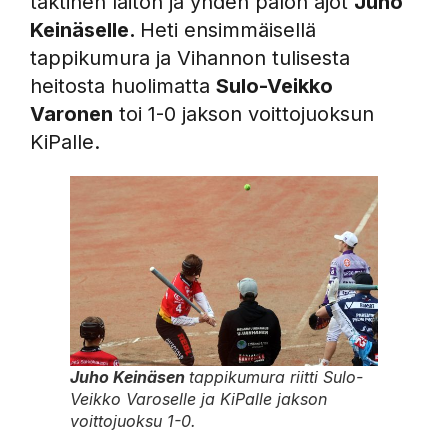
taktinen laiton ja yhden palon ajot
Juho
Keinäselle.
Heti ensimmäisellä
tappikumura ja Vihannon tulisesta
heitosta huolimatta
Sulo-Veikko
Varonen
toi 1-0 jakson voittojuoksun
KiPalle.
Juho Keinäsen
tappikumura riitti Sulo-
Veikko Varoselle ja KiPalle jakson
voittojuoksu 1-0.