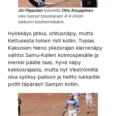
Jiri Pippolan
lyönnillä
Otto Kauppinen
olisi tuonut tasoituksen 4-4 ilman
lukkarin kauhomistakin.
Hyökkäys jatkui, ohitusnäpy, mutta
Kettusesta toinen risti kotiin. Topias
Kaksosen hieno ykkösrajan kierrenäpy
vaihtoi Samu-Kallen kolmospesälle ja
merkki päälle taas, hyvä näpy
kakkosrajasta, mutta nyt Vikströmiltä
oiva syöksy palloon ja heitto lukkarille
poltti täpäräsri Sampin kotiin.