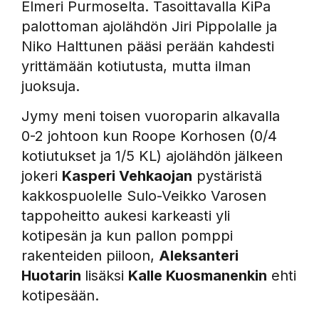
Elmeri Purmoselta. Tasoittavalla KiPa
palottoman ajolähdön Jiri Pippolalle ja
Niko Halttunen pääsi perään kahdesti
yrittämään kotiutusta, mutta ilman
juoksuja.
Jymy meni toisen vuoroparin alkavalla
0-2 johtoon kun Roope Korhosen (0/4
kotiutukset ja 1/5 KL) ajolähdön jälkeen
jokeri
Kasperi Vehkaojan
pystäristä
kakkospuolelle Sulo-Veikko Varosen
tappoheitto aukesi karkeasti yli
kotipesän ja kun pallon pomppi
rakenteiden piiloon,
Aleksanteri
Huotarin
lisäksi
Kalle Kuosmanenkin
ehti
kotipesään.