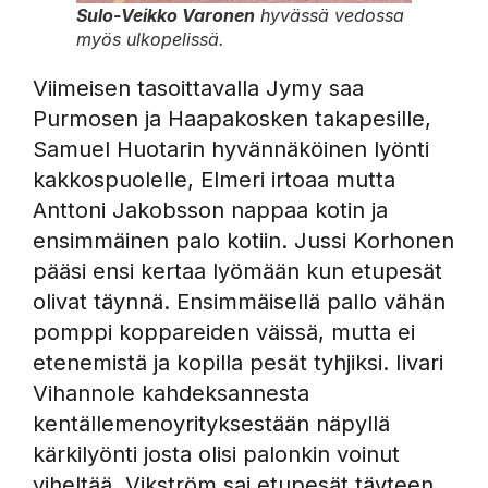
Sulo-Veikko Varonen
hyvässä vedossa
myös ulkopelissä.
Viimeisen tasoittavalla Jymy saa
Purmosen ja Haapakosken takapesille,
Samuel Huotarin hyvännäköinen lyönti
kakkospuolelle, Elmeri irtoaa mutta
Anttoni Jakobsson nappaa kotin ja
ensimmäinen palo kotiin. Jussi Korhonen
pääsi ensi kertaa lyömään kun etupesät
olivat täynnä. Ensimmäisellä pallo vähän
pomppi koppareiden väissä, mutta ei
etenemistä ja kopilla pesät tyhjiksi. Iivari
Vihannole kahdeksannesta
kentällemenoyrityksestään näpyllä
kärkilyönti josta olisi palonkin voinut
viheltää. Vikström sai etupesät täyteen,