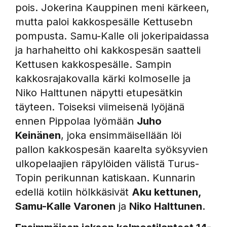
pois. Jokerina Kauppinen meni kärkeen,
mutta paloi kakkospesälle Kettusebn
pompusta. Samu-Kalle oli jokeripaidassa
ja harhaheitto ohi kakkospesän saatteli
Kettusen kakkospesälle. Sampin
kakkosrajakovalla kärki kolmoselle ja
Niko Halttunen näpytti etupesätkin
täyteen. Toiseksi viimeisenä lyöjänä
ennen Pippolaa lyömään
Juho
Keinänen
, joka ensimmäisellään löi
pallon kakkospesän kaarelta syöksyvien
ulkopelaajien räpylöiden välistä Turus-
Topin perikunnan katiskaan. Kunnarin
edellä kotiin hölkkäsivät
Aku kettunen,
Samu-Kalle Varonen
ja
Niko Halttunen
.