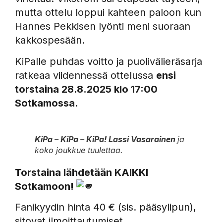
mutta ottelu loppui kahteen paloon kun
Hannes Pekkisen lyönti meni suoraan
kakkospesään.
KiPalle puhdas voitto ja puolivälieräsarja
ratkeaa viidennessä ottelussa
ensi
torstaina 28.8.2025 klo 17:00
Sotkamossa.
KiPa – KiPa – KiPa!
Lassi Vasarainen
ja
koko joukkue tuulettaa.
Torstaina lähdetään KAIKKI
Sotkamoon!
Fanikyydin hinta 40 € (sis. pääsylipun),
sitovat ilmoittautumiset