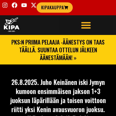
KIPAKAUPPA
PKS:N PRIIMA PELAAJA -ÄÄNESTYS ON TAAS
TÄÄLLÄ. SUUNTAA OTTELUN JÄLKEEN
ÄÄNESTÄMÄÄN! »
26.8.2025. Juho Keinänen iski Jymyn
kumoon ensimmäisen jakson 1+3
juoksun läpärillään ja toisen voittoon
riitti yksi Kenin avausvuoron juoksu.