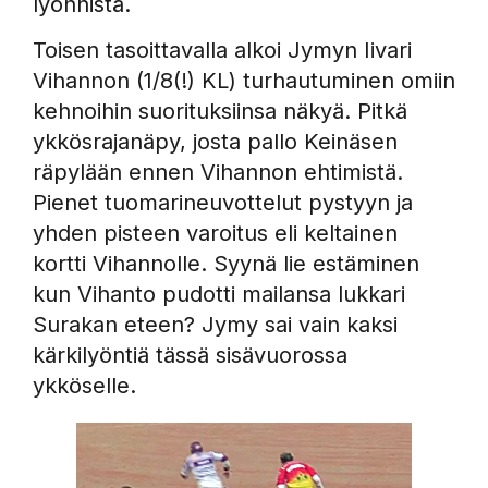
lyönnistä.
Toisen tasoittavalla alkoi Jymyn Iivari
Vihannon (1/8(!) KL) turhautuminen omiin
kehnoihin suorituksiinsa näkyä. Pitkä
ykkösrajanäpy, josta pallo Keinäsen
räpylään ennen Vihannon ehtimistä.
Pienet tuomarineuvottelut pystyyn ja
yhden pisteen varoitus eli keltainen
kortti Vihannolle. Syynä lie estäminen
kun Vihanto pudotti mailansa lukkari
Surakan eteen? Jymy sai vain kaksi
kärkilyöntiä tässä sisävuorossa
ykköselle.