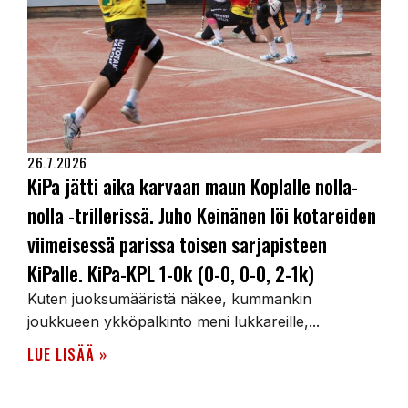
26.7.2026
KiPa jätti aika karvaan maun Koplalle nolla-
nolla -trillerissä. Juho Keinänen löi kotareiden
viimeisessä parissa toisen sarjapisteen
KiPalle. KiPa-KPL 1-0k (0-0, 0-0, 2-1k)
Kuten juoksumääristä näkee, kummankin
joukkueen ykköpalkinto meni lukkareille,...
LUE LISÄÄ »