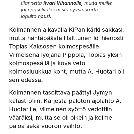
tilannetta
Iivari Vihannolle
, mutta muille
jäi epäselväksi mistä syystä kortti
lopulta nousi.
Kolmannen alkavalla KiPan kärki sakkasi,
mutta häntäpäästä Halttunen löi hienosti
Topias Kaksosen kolmospesälle.
Viimeisenä lyöjänä Pippola, Topias yksin
kolmospesällä ja kova veto
kolmosluukkua koht, mutta A. Huotari oli
sen edessä.
Kolmannen tasoittava päättyi Jymyn
katastrofiin. Kärjestä paloton ajolähtö A.
Huotarille, viimeinen syöttö vedottiin
vääräksi, mutta se oli oikein ja kolme
paloa sekä vuoron vaihto.