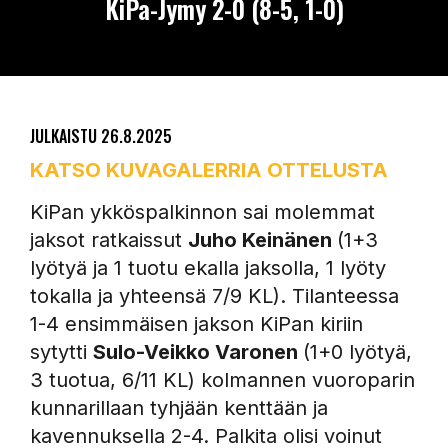
KiPa-Jymy 2-0 (8-5, 1-0)
JULKAISTU
26.8.2025
KATSO KUVAGALERRIA OTTELUSTA
KiPan ykköspalkinnon sai molemmat
jaksot ratkaissut
Juho Keinänen
(1+3
lyötyä ja 1 tuotu ekalla jaksolla, 1 lyöty
tokalla ja yhteensä 7/9 KL). Tilanteessa
1-4 ensimmäisen jakson KiPan kiriin
sytytti
Sulo-Veikko Varonen
(1+0 lyötyä,
3 tuotua, 6/11 KL) kolmannen vuoroparin
kunnarillaan tyhjään kenttään ja
kavennuksella 2-4. Palkita olisi voinut