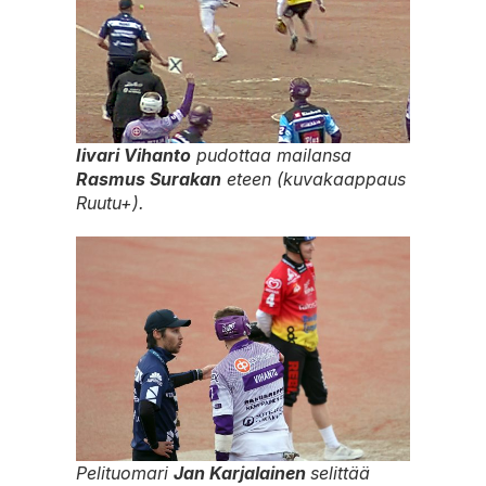
Iivari Vihanto
pudottaa mailansa
Rasmus Surakan
eteen (kuvakaappaus
Ruutu+)
.
Pelituomari
Jan Karjalainen
selittää