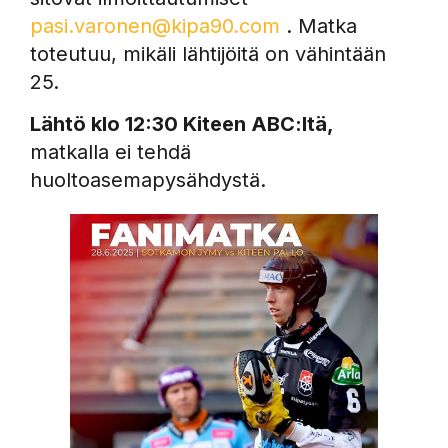
pasi.varonen@kipa90.com
. Matka
toteutuu, mikäli lähtijöitä on vähintään
25.
Lähtö klo 12:30 Kiteen ABC:ltä,
matkalla ei tehdä
huoltoasemapysähdystä.