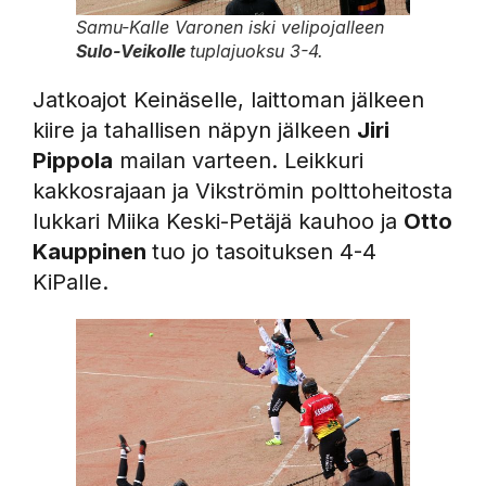
Samu-Kalle Varonen iski velipojalleen
Sulo-Veikolle
tuplajuoksu 3-4.
Jatkoajot Keinäselle, laittoman jälkeen
kiire ja tahallisen näpyn jälkeen
Jiri
Pippola
mailan varteen. Leikkuri
kakkosrajaan ja Vikströmin polttoheitosta
lukkari Miika Keski-Petäjä kauhoo ja
Otto
Kauppinen
tuo jo tasoituksen 4-4
KiPalle.