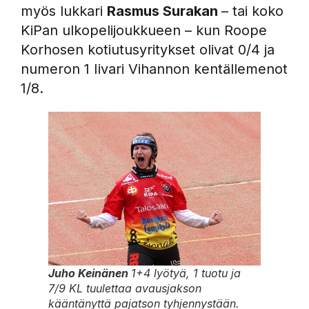
myös lukkari
Rasmus Surakan
– tai koko
KiPan ulkopelijoukkueen – kun Roope
Korhosen kotiutusyritykset olivat 0/4 ja
numeron 1 Iivari Vihannon kentällemenot
1/8.
Juho Keinänen
1+4 lyötyä, 1 tuotu ja
7/9 KL tuulettaa avausjakson
kääntänyttä pajatson tyhjennystään.