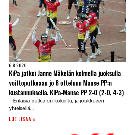
6.8.2026
KiPa jatkoi Janne Mäkelän kolmella juoksulla
voittoputkeaan jo 8 otteluun Manse PP:n
kustannuksella. KiPa-Manse PP 2-0 (2-0, 4-3)
– Erilaisia putkia on kokeiltu, ja joukkueen
yhteisellä...
LUE LISÄÄ »