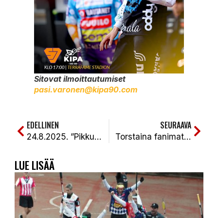
Sitovat ilmoittautumiset
pasi.varonen@kipa90.com
EDELLINEN
SEURAAVA
24.8.2025. ”Pikkusen oltiin perässä, ei paljoa.” Ulkopeli vahvaa, mutta kotiuttamisessa parannettavaa. Jymy-KiPa 2-0 (2-1, 2-1)
Torstaina fanimatkalle Sotkamoon!
LUE LISÄÄ