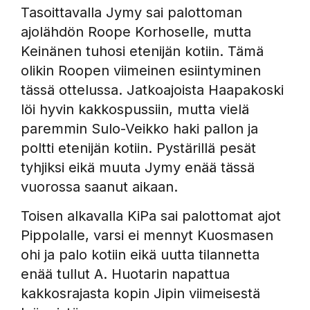
Tasoittavalla Jymy sai palottoman
ajolähdön Roope Korhoselle, mutta
Keinänen tuhosi etenijän kotiin. Tämä
olikin Roopen viimeinen esiintyminen
tässä ottelussa. Jatkoajoista Haapakoski
löi hyvin kakkospussiin, mutta vielä
paremmin Sulo-Veikko haki pallon ja
poltti etenijän kotiin. Pystärillä pesät
tyhjiksi eikä muuta Jymy enää tässä
vuorossa saanut aikaan.
Toisen alkavalla KiPa sai palottomat ajot
Pippolalle, varsi ei mennyt Kuosmasen
ohi ja palo kotiin eikä uutta tilannetta
enää tullut A. Huotarin napattua
kakkosrajasta kopin Jipin viimeisestä