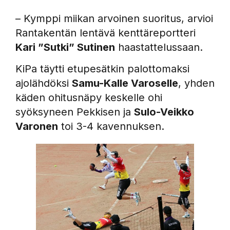
– Kymppi miikan arvoinen suoritus, arvioi
Rantakentän lentävä kenttäreportteri
Kari ”Sutki” Sutinen
haastattelussaan.
KiPa täytti etupesätkin palottomaksi
ajolähdöksi
Samu-Kalle Varoselle
, yhden
käden ohitusnäpy keskelle ohi
syöksyneen Pekkisen ja
Sulo-Veikko
Varonen
toi 3-4 kavennuksen.