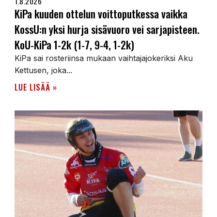
1.8.2026
KiPa kuuden ottelun voittoputkessa vaikka
KossU:n yksi hurja sisävuoro vei sarjapisteen.
KoU-KiPa 1-2k (1-7, 9-4, 1-2k)
KiPa sai rosteriinsa mukaan vaihtajajokeriksi Aku
Kettusen, joka...
LUE LISÄÄ »