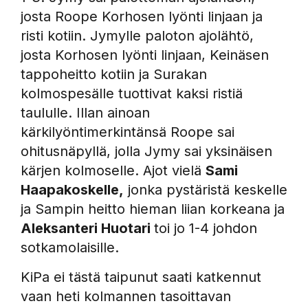
josta Roope Korhosen lyönti linjaan ja
risti kotiin. Jymylle paloton ajolähtö,
josta Korhosen lyönti linjaan, Keinäsen
tappoheitto kotiin ja Surakan
kolmospesälle tuottivat kaksi ristiä
taululle. Illan ainoan
kärkilyöntimerkintänsä Roope sai
ohitusnäpyllä, jolla Jymy sai yksinäisen
kärjen kolmoselle. Ajot vielä
Sami
Haapakoskelle,
jonka pystäristä keskelle
ja Sampin heitto hieman liian korkeana ja
Aleksanteri Huotari
toi jo 1-4 johdon
sotkamolaisille.
KiPa ei tästä taipunut saati katkennut
vaan heti kolmannen tasoittavan