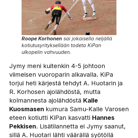
Roope Korhonen
sai jokaisella neljällä
kotiutusyrityksellään todeta KiPan
ulkopelin vahvuuden.
Jymy meni kuitenkin 4-5 johtoon
viimeisen vuoroparin alkavalla. KiPa
torjui heti kärjestä tehdyt A. Huotarin ja
R. Korhosen ajolähdöstä, mutta
kolmannesta ajolähdöstä
Kalle
Kuosmasen
kumura Samu-Kalle Varosen
eteen kotiutti KiPan kasvatti
Hannes
Pekkisen
. Lisätilannetta ei Jymy saanut,
sillä A. Huotari lähti väärällä syötöllä