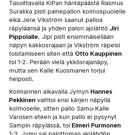
Tasoittavalla KiPan häntäpäästä Rasmus
Surakka pisti painepallon kolmospuolelle
eikä Jere Vikström saanut palloa
räpyläänsä ja yhden palon ajolähtö
Jiri
Pippolalle.
Jipi pisti ensimmäisellään
näpyn kakkosrajaan ja Vikström räpelsi
toistamiseen siten että
Otto Kauppinen
toi 1-2. Perään vielä ykkösrajanäpy,
mutta sen Kalle Kuosmanen torjui
helposti.
Kolmannen alkavalla Jymyn
Hannes
Pekkinen
vaihtoi ensi kärjen näpyllä
kolmoselle, sitten pallo Samu-Kalle
Varosen eteen ja kun pallo ei pysynyt
Sampin räpylässä, toi
Elmeri Purmonen
1-3. Jymy sai palottoman ajolähdön,