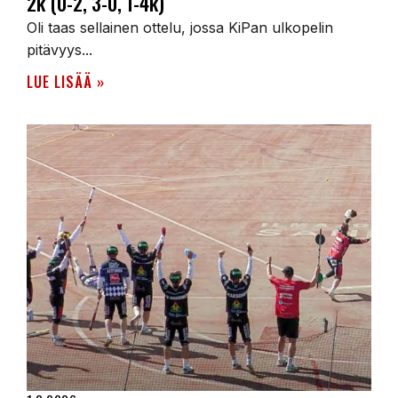
2k (0-2, 3-0, 1-4k)
Oli taas sellainen ottelu, jossa KiPan ulkopelin
pitävyys...
LUE LISÄÄ »