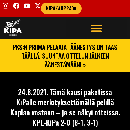
KIPAKAUPPA
PKS:N PRIIMA PELAAJA -ÄÄNESTYS ON TAAS
TÄÄLLÄ. SUUNTAA OTTELUN JÄLKEEN
ÄÄNESTÄMÄÄN! »
24.8.2021. Tämä kausi paketissa
KiPalle merkityksettömällä pelillä
Koplaa vastaan – ja se näkyi otteissa.
KPL-KiPa 2-0 (8-1, 3-1)