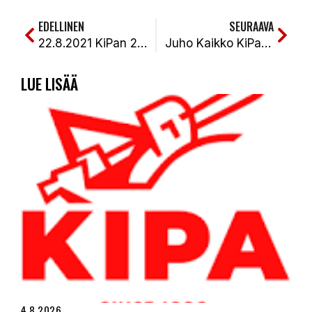
EDELLINEN
SEURAAVA
22.8.2021 KiPan 2. jakson voitto Jarkko Matikan kunnarilla ei kantanut supervuoropariin. KiPa-KeKi 1-2 (0-2, 5-4, 0-1)
Juho Kaikko KiPan pelinjohtajaksi, Jukka Pennanen päätoimiseksi fysiikkavalmentajaksi
LUE LISÄÄ
4.8.2026