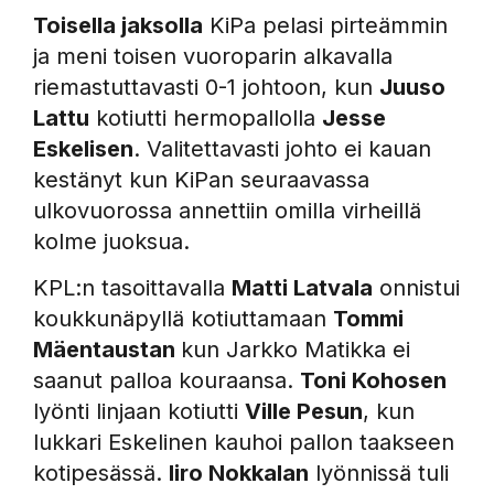
Toisella jaksolla
KiPa pelasi pirteämmin
ja meni toisen vuoroparin alkavalla
riemastuttavasti 0-1 johtoon, kun
Juuso
Lattu
kotiutti hermopallolla
Jesse
Eskelisen
. Valitettavasti johto ei kauan
kestänyt kun KiPan seuraavassa
ulkovuorossa annettiin omilla virheillä
kolme juoksua.
KPL:n tasoittavalla
Matti Latvala
onnistui
koukkunäpyllä kotiuttamaan
Tommi
Mäentaustan
kun Jarkko Matikka ei
saanut palloa kouraansa.
Toni Kohosen
lyönti linjaan kotiutti
Ville Pesun
, kun
lukkari Eskelinen kauhoi pallon taakseen
kotipesässä.
Iiro Nokkalan
lyönnissä tuli