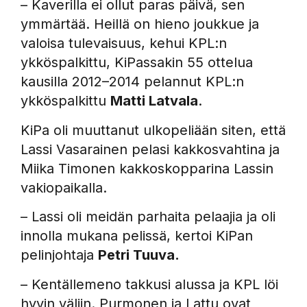
– Kaverilla ei ollut paras päivä, sen
ymmärtää. Heillä on hieno joukkue ja
valoisa tulevaisuus, kehui KPL:n
ykköspalkittu, KiPassakin 55 ottelua
kausilla 2012–2014 pelannut KPL:n
ykköspalkittu
Matti Latvala
.
KiPa oli muuttanut ulkopeliään siten, että
Lassi Vasarainen pelasi kakkosvahtina ja
Miika Timonen kakkoskopparina Lassin
vakiopaikalla.
– Lassi oli meidän parhaita pelaajia ja oli
innolla mukana pelissä, kertoi KiPan
pelinjohtaja
Petri Tuuva.
– Kentällemeno takkusi alussa ja KPL löi
hyvin väliin. Purmonen ja Lattu ovat