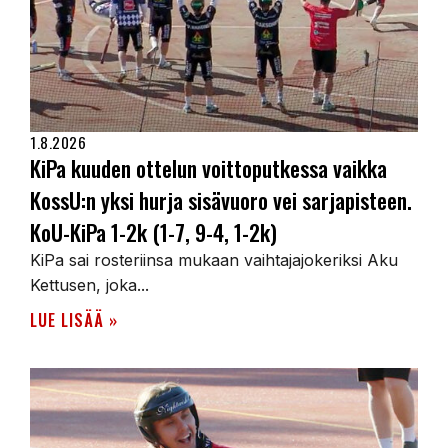
1.8.2026
KiPa kuuden ottelun voittoputkessa vaikka
KossU:n yksi hurja sisävuoro vei sarjapisteen.
KoU-KiPa 1-2k (1-7, 9-4, 1-2k)
KiPa sai rosteriinsa mukaan vaihtajajokeriksi Aku
Kettusen, joka...
LUE LISÄÄ »