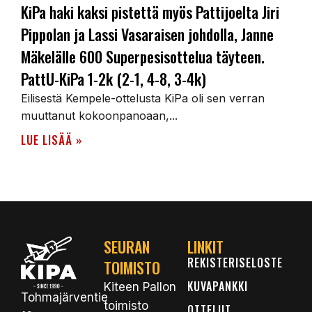
KiPa haki kaksi pistettä myös Pattijoelta Jiri
Pippolan ja Lassi Vasaraisen johdolla, Janne
Mäkelälle 600 Superpesisottelua täyteen.
PattU-KiPa 1-2k (2-1, 4-8, 3-4k)
Eilisestä Kempele-ottelusta KiPa oli sen verran
muuttanut kokoonpanoaan,...
LUE LISÄÄ »
SEURAN
LINKIT
REKISTERISELOSTE
TOIMISTO
KUVAPANKKI
Kiteen Pallon
Tohmajärventie
toimisto
OTTELUT