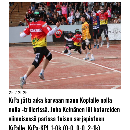
26.7.2026
KiPa jätti aika karvaan maun Koplalle nolla-
nolla -trillerissä. Juho Keinänen löi kotareiden
viimeisessä parissa toisen sarjapisteen
KiPalle. KiPa-KPL 1-0k (0-0, 0-0, 2-1k)