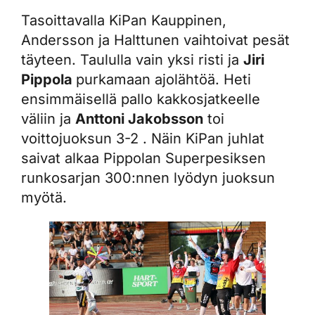
Tasoittavalla KiPan Kauppinen,
Andersson ja Halttunen vaihtoivat pesät
täyteen. Taululla vain yksi risti ja
Jiri
Pippola
purkamaan ajolähtöä. Heti
ensimmäisellä pallo kakkosjatkeelle
väliin ja
Anttoni Jakobsson
toi
voittojuoksun 3-2 . Näin KiPan juhlat
saivat alkaa Pippolan Superpesiksen
runkosarjan 300:nnen lyödyn juoksun
myötä.