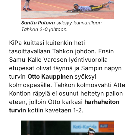
Santtu Patova
syksyy kunnarillaan
Tahkon 2-0 johtoon.
KiPa kuittasi kuitenkin heti
tasoittavallaan Tahkon johdon. Ensin
Samu-Kalle Varosen lyöntivuorolla
etupesät olivat täynnä ja Sampin näpyn
turvin
Otto Kauppinen
syöksyi
kolmospesälle. Tahkon kolmosvahti Atte
Kontion räpylä ei osunut heitetyn pallon
eteen, jolloin Otto karkasi
harhaheiton
turvin
kotiin kavetaen 1-2.