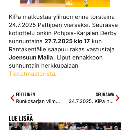
KiPa matkustaa ylihuomenna torstaina
24.7.2025 Pattijoen vieraaksi. Seuraava
kotiottelu onkin Pohjois-Karjalan Derby
sunnuntaina
27.7.2025 klo 17
kun
Rantakentälle saapuu rakas vastustaja
Joensuun Maila.
Liput ennakkoon
sunnuntain herkkupalaan
Ticketmasterista
.
EDELLINEN
SEURAAVA
Runkosarjan viimeinen kolmannes käynnistyy – Kiteen Pallo lähtee hyvistä asemista loppurutistukseen
24.7.2025. KiPa haki Pattijoelta kahden pisteen voiton ensimmäisen jakson nousun ja kolmannen kotiutuskierroksen kautta. PattU-KiPa 1-2k (1-3, 4-2, 3-4k)
LUE LISÄÄ