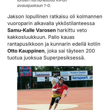
lähtien harhaheitolla KiPan
avausjuoksun 1-0.
Jakson lopullinen ratkaisu oli kolmannen
vuoroparin alkavalla ykköstilanteessa
Samu-Kalle Varosen
harkittu veto
kakkosluukkuun. Pallo kauas
rantapusikkoon ja kunnarin edellä kotiin
Otto Kauppinen
, joka sai täyteen 200
tuotua juoksua Superpesiksessä.