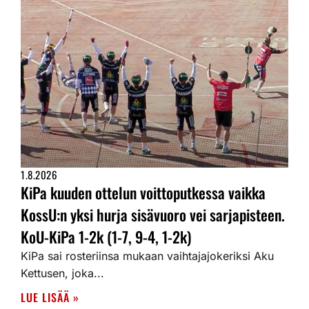
1.8.2026
KiPa kuuden ottelun voittoputkessa vaikka
KossU:n yksi hurja sisävuoro vei sarjapisteen.
KoU-KiPa 1-2k (1-7, 9-4, 1-2k)
KiPa sai rosteriinsa mukaan vaihtajajokeriksi Aku
Kettusen, joka...
LUE LISÄÄ »