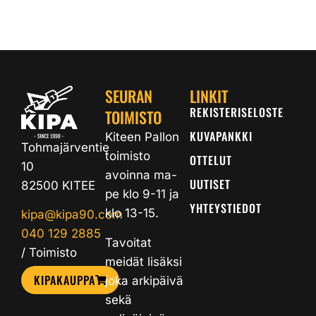
SEURAN
LINKIT
REKISTERISELOSTE
TOIMISTO
KUVAPANKKI
Kiteen Pallon
Tohmajärventie
toimisto
OTTELUT
10
avoinna ma-
UUTISET
82500 KITEE
pe klo 9-11 ja
YHTEYSTIEDOT
klo 13-15.
kipa@kipa90.com
040 129 2885
Tavoitat
/ Toimisto
meidät lisäksi
KIPAKAUPPA
joka arkipäivä
sekä