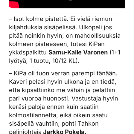
– Isot kolme pistettä. Ei vielä riemun
kiljahduksia sisäpelissä. Ulkopeli jos
pitää noinkin hyvin, on mahdollisuuksia
kolmeen pisteeseen, totesi KiPan
ykköspalkittu
Samu-Kalle Varonen
(1+1
lyötyä, 1 tuotu, 10/12 KL).
– KiPa oli tuon verran parempi tänään.
Kaveri pelasi hyvin ulkona ja en tiedä,
että kipsattiinko me vähän ja pelattiin
pari vuoroa huonosti. Vastustaja hyvin
keräsi paloja ennen kuin saatiin
kolmostilannetta, eikä oikein saatu
sisäpeliä vauhtiin, pohti Tahkon
pelinjohtaja
Jarkko Pokela.