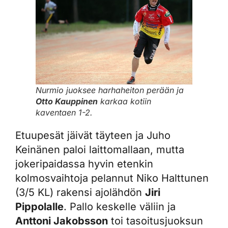
Nurmio juoksee harhaheiton perään ja
Otto Kauppinen
karkaa kotiin
kaventaen 1-2.
Etuupesät jäivät täyteen ja Juho
Keinänen paloi laittomallaan, mutta
jokeripaidassa hyvin etenkin
kolmosvaihtoja pelannut Niko Halttunen
(3/5 KL) rakensi ajolähdön
Jiri
Pippolalle
. Pallo keskelle väliin ja
Anttoni Jakobsson
toi tasoitusjuoksun