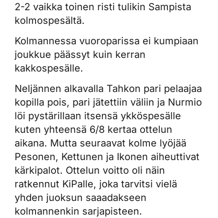
2-2 vaikka toinen risti tulikin Sampista
kolmospesältä.
Kolmannessa vuoroparissa ei kumpiaan
joukkue päässyt kuin kerran
kakkospesälle.
Neljännen alkavalla Tahkon pari pelaajaa
kopilla pois, pari jätettiin väliin ja Nurmio
löi pystärillaan itsensä ykköspesälle
kuten yhteensä 6/8 kertaa ottelun
aikana. Mutta seuraavat kolme lyöjää
Pesonen, Kettunen ja Ikonen aiheuttivat
kärkipalot. Ottelun voitto oli näin
ratkennut KiPalle, joka tarvitsi vielä
yhden juoksun saaadakseen
kolmannenkin sarjapisteen.