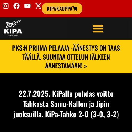
KIPAKAUPPA
PKS:N PRIIMA PELAAJA -ÄÄNESTYS ON TAAS
TÄÄLLÄ. SUUNTAA OTTELUN JÄLKEEN
ÄÄNESTÄMÄÄN! »
22.7.2025. KiPalle puhdas voitto
Tahkosta Samu-Kallen ja Jipin
juoksuilla. KiPa-Tahko 2-0 (3-0, 3-2)