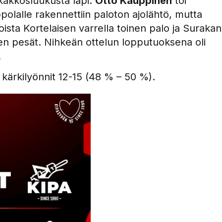
 kakkosluukusta läpi.
Otto Kauppinen
toi
ppolalle rakennettiin paloton ajolähtö, mutta
oista Kortelaisen varrella toinen palo ja Surakan
täen pesät. Nihkeän ottelun lopputuoksena oli
.
 kärkilyönnit 12-15 (48 % – 50 %).