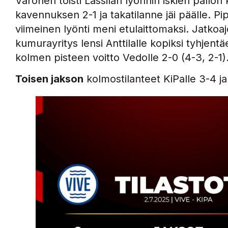
Varonen toisti Lassilan lyönnin iskien pallon
kavennuksen 2-1 ja takatilanne jäi päälle. Pi
viimeinen lyönti meni etulaittomaksi. Jatkoaj
kumurayritys lensi Anttilalle kopiksi tyhjen
kolmen pisteen voitto Vedolle 2-0 (4-3, 2-1)
Toisen jakson
kolmostilanteet KiPalle 3-4 ja