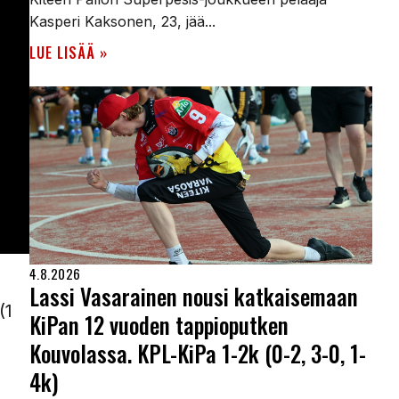
Kasperi Kaksonen, 23, jää...
LUE LISÄÄ »
4.8.2026
Lassi Vasarainen nousi katkaisemaan
(1
KiPan 12 vuoden tappioputken
Kouvolassa. KPL-KiPa 1-2k (0-2, 3-0, 1-
4k)