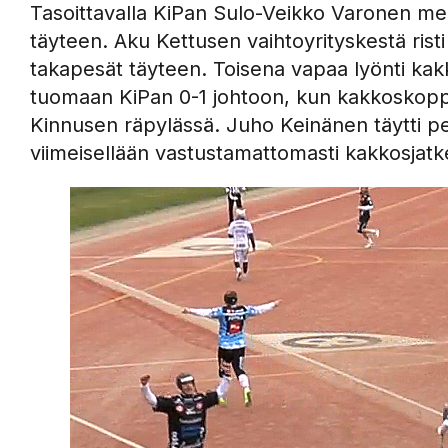
Tasoittavalla KiPan Sulo-Veikko Varonen me
täyteen. Aku Kettusen vaihtoyrityskestä rist
takapesät täyteen. Toisena vapaa lyönti kakko
tuomaan KiPan 0-1 johtoon, kun kakkoskoppar
Kinnusen räpylässä. Juho Keinänen täytti p
viimeisellään vastustamattomasti kakkosjatk