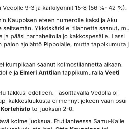
i Vedolle 9-3 ja kärkilyönnit 15-8 (56 %- 42 %).
sonin Kauppisen eteen numerolle kaksi ja Aku
eitsemän. Ykköskärki ei tilannetta saanut, mu
 ja pääsi harhaheitolla jo kakkospesälle. Lassi
 palon ajolähtö Pippolalle, mutta tappikumura j
a ei kumpikaan saanut kolmostilannetta aikaan.
dolle ja
Elmeri Anttilan
tappikumuralla
Veeti
u takkusi edelleen. Tasoittavalla Vedolla oli
läpi kakkosluukusta ei mennyt jokeen vaan osui
 Kortehisto
toi juoksun 2-0.
htävä kolme juoksua. Etutilanteessa Samu-Kalle