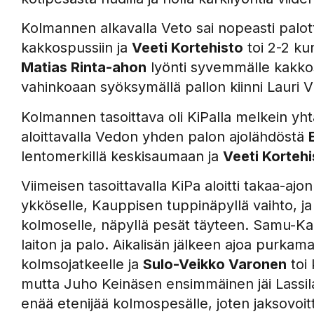
Kolmannen alkavalla Veto sai nopeasti pal
kakkospussiin ja
Veeti Kortehisto
toi 2-2 ku
Matias Rinta-ahon
lyönti syvemmälle kakko
vahinkoaan syöksymällä pallon kiinni Lauri 
Kolmannen tasoittava oli KiPalla melkein yht
aloittavalla Vedon yhden palon ajolähdöstä
lentomerkillä keskisaumaan ja
Veeti Kortehi
Viimeisen tasoittavalla KiPa aloitti takaa-a
ykköselle, Kauppisen tuppinäpyllä vaihto, ja
kolmoselle, näpyllä pesät täyteen. Samu-Kal
laiton ja palo. Aikalisän jälkeen ajoa purkam
kolmsojatkeelle ja
Sulo-Veikko Varonen
toi 
mutta Juho Keinäsen ensimmäinen jäi Lassilal
enää etenijää kolmospesälle, joten jaksovoit