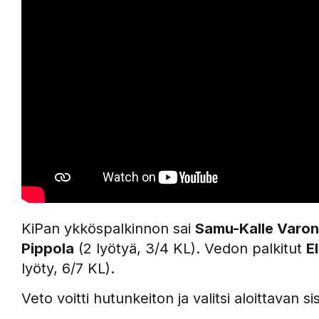
KiPan ykköspalkinnon sai
Samu-Kalle Varo
Pippola
(2 lyötyä, 3/4 KL). Vedon palkitut
E
lyöty, 6/7 KL).
Veto voitti hutunkeiton ja valitsi aloittava