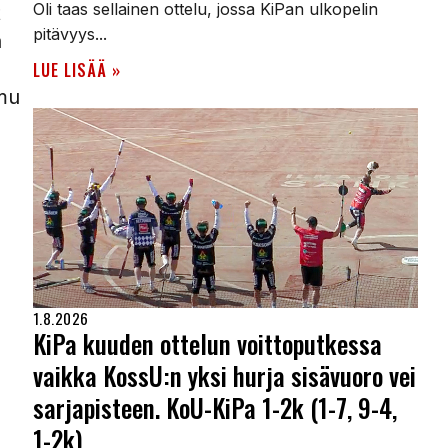
Oli taas sellainen ottelu, jossa KiPan ulkopelin
t
pitävyys...
ä
LUE LISÄÄ »
emu
1.8.2026
KiPa kuuden ottelun voittoputkessa
vaikka KossU:n yksi hurja sisävuoro vei
sarjapisteen. KoU-KiPa 1-2k (1-7, 9-4,
1-2k)