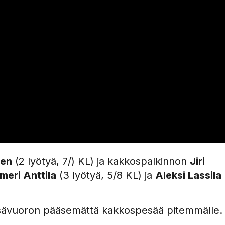
nen
(2 lyötyä, 7/) KL) ja kakkospalkinnon
Jiri
lmeri Anttila
(3 lyötyä, 5/8 KL) ja
Aleksi Lassila
n sisävuoron pääsemättä kakkospesää pitemmälle.