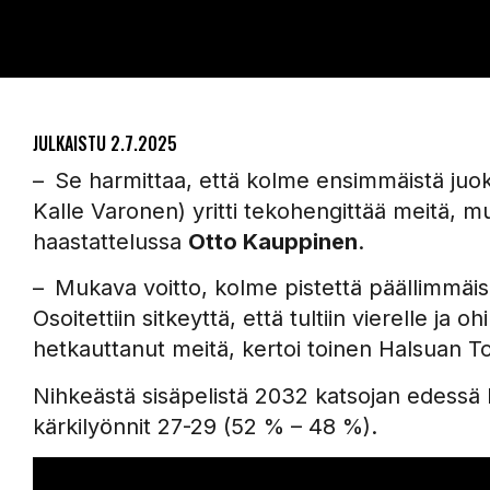
JULKAISTU
2.7.2025
– Se harmittaa, että kolme ensimmäistä juoks
Kalle Varonen) yritti tekohengittää meitä, mut
haastattelussa
Otto Kauppinen
.
– Mukava voitto, kolme pistettä päällimmäise
Osoitettiin sitkeyttä, että tultiin vierelle ja 
hetkauttanut meitä, kertoi toinen Halsuan T
Nihkeästä sisäpelistä 2032 katsojan edessä ke
kärkilyönnit 27-29 (52 % – 48 %).