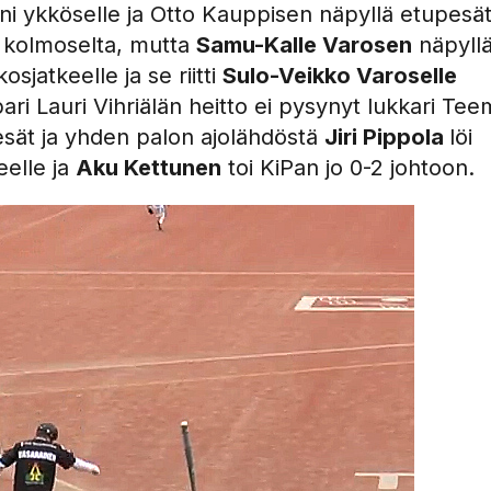
ni ykköselle ja Otto Kauppisen näpyllä etupesä
i kolmoselta, mutta
Samu-Kalle Varosen
näpyll
sjatkeelle ja se riitti
Sulo-Veikko Varoselle
i Lauri Vihriälän heitto ei pysynyt lukkari Te
esät ja yhden palon ajolähdöstä
Jiri Pippola
löi
eelle ja
Aku Kettunen
toi KiPan jo 0-2 johtoon.