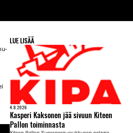
LUE LISÄÄ
mu-
ei
4.8.2026
Kasperi Kaksonen jää sivuun Kiteen
Pallon toiminnasta
Kiteen Pallon Superpesis-joukkueen pelaaja