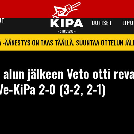
UT
UUTISET
LIPU
A -ÄÄNESTYS ON TAAS TÄÄLLÄ. SUUNTAA OTTELUN JÄ
alun jälkeen Veto otti rev
Ve-KiPa 2-0 (3-2, 2-1)