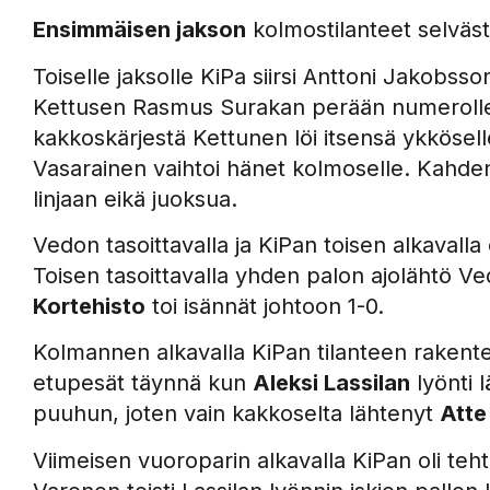
Ensimmäisen jakson
kolmostilanteet selväst
Toiselle jaksolle KiPa siirsi Anttoni Jakobs
Kettusen Rasmus Surakan perään numerolle s
kakkoskärjestä Kettunen löi itsensä ykköselle
Vasarainen vaihtoi hänet kolmoselle. Kahden
linjaan eikä juoksua.
Vedon tasoittavalla ja KiPan toisen alkavall
Toisen tasoittavalla yhden palon ajolähtö Ve
Kortehisto
toi isännät johtoon 1-0.
Kolmannen alkavalla KiPan tilanteen rakentel
etupesät täynnä kun
Aleksi Lassilan
lyönti 
puuhun, joten vain kakkoselta lähtenyt
Atte
Viimeisen vuoroparin alkavalla KiPan oli te