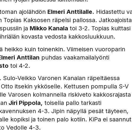
ottoman ajolähdön
Elmeri Anttilalle.
Hidastettu va
n Topias Kaksosen räpelsi pallossa. Jatkoajoista
spussiin ja
Mikko Kanala
toi 3-2. Topias kuittasi
Vihriälän kovasta vedosta kakkosluukkuun.
ä heikko kuin toinenkin. Viimeisen vuoroparin
Elmeri Anttilan
puhdas vaakamailalyönti
sto
toi 4-2.
jon. Sulo-Veikko Varonen Kanalan räpeltäessa
 Otto itsekin ykköselle. Kettusen pompulla S-V
le Varosen kolmannella riskiveto kakkosrajasta
aan
Jiri Pippola,
toisella pallo tarkasti
kavennuksen 4-3. Jipin näpyllä pesät täyteen,
le kopiksi ja toinen palo kotiin. KiPa ei saannut
to Vedolle 4-3.