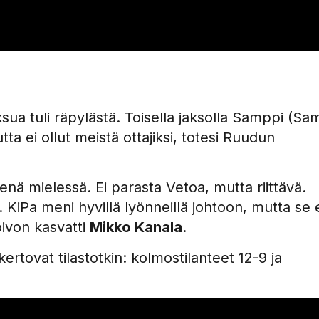
ua tuli räpylästä. Toisella jaksolla Samppi (Sa
ta ei ollut meistä ottajiksi, totesi Ruudun
nä mielessä. Ei parasta Vetoa, mutta riittävä.
ohi. KiPa meni hyvillä lyönneillä johtoon, mutta se 
oivon kasvatti
Mikko Kanala
.
rtovat tilastotkin: kolmostilanteet 12-9 ja