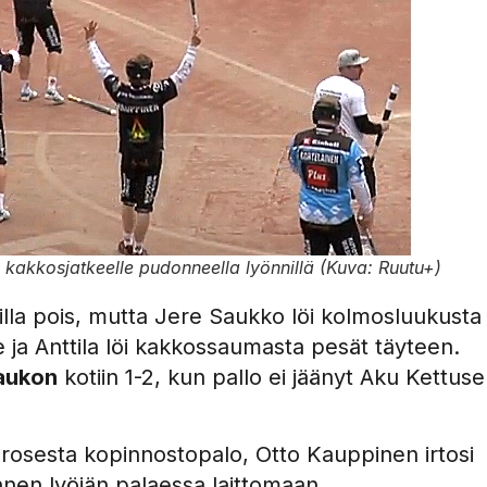
kakkosjatkeelle pudonneella lyönnillä (Kuva: Ruutu+)
pilla pois, mutta Jere Saukko löi kolmosluukusta
e ja Anttila löi kakkossaumasta pesät täyteen.
aukon
kotiin 1-2, kun pallo ei jäänyt Aku Kettus
arosesta kopinnostopalo, Otto Kauppinen irtosi
ennen lyöjän palaessa laittomaan.