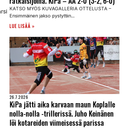
ratkaisijoina. KiPa – AA 2-0 (3-2, 6-0)
KATSO MYÖS KUVAGALLERIA OTTELUSTA –
rsi
Ensimmäinen jakso pystyttiin...
LUE LISÄÄ »
26.7.2026
KiPa jätti aika karvaan maun Koplalle
nolla-nolla -trillerissä. Juho Keinänen
löi kotareiden viimeisessä parissa