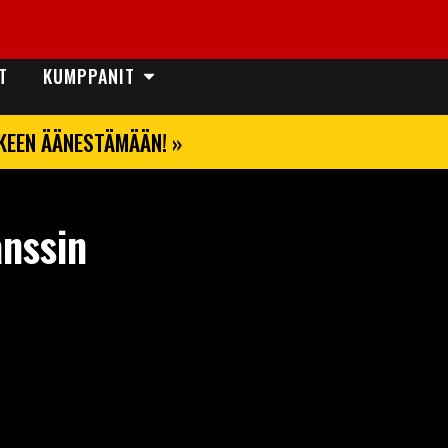
T
KUMPPANIT
LKEEN ÄÄNESTÄMÄÄN! »
anssin