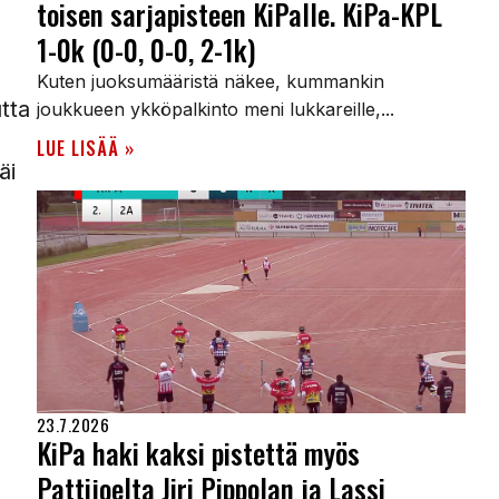
toisen sarjapisteen KiPalle. KiPa-KPL
1-0k (0-0, 0-0, 2-1k)
Kuten juoksumääristä näkee, kummankin
tta
joukkueen ykköpalkinto meni lukkareille,...
LUE LISÄÄ »
äi
23.7.2026
KiPa haki kaksi pistettä myös
Pattijoelta Jiri Pippolan ja Lassi