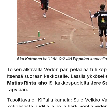
Aku Kettunen
hölkkää 0-2
Jiri Pippolan
komealla 
Toisen alkavalla Vedon pari pelaajaa tuli ko
itsensä suoraan kakkoselle. Lassila ykkösell
Matias Rinta-aho
löi kakkospuolelta
Jere S
räpylään.
Tasoittava oli KiPalla kamala: Sulo-Veikko V
kotipesästä hudilla ja nolla kärkilyöntiä viid