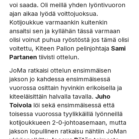
voi saada. Oli meillä yhden lyöntivuoron
ajan aikaa lyödä voittojuoksua.
Kotijoukkue varmaankin kuitenkin
ansaitsi sen ja kyllähän tässä varmaan
olisi voinut puhua ryöstöstä jos tämä olisi
voitettu, Kiteen Pallon pelinjohtaja
Sami
Partanen
tiivisti ottelun.
JoMa ratkaisi ottelun ensimmäisen
jakson jo kahdessa ensimmäisessä
vuorossa osittain hyvinkin erikoisella ja
kiteeläisittäin halvalla tavalla.
Juho
Toivola
löi sekä ensimmäisessä että
toisessa vuorossa tyylikkäillä lyönneillä
kotijoukkueen 2-0-johtoasemaan, mutta
jakson lopullinen ratkaisu nähtiin JoMan