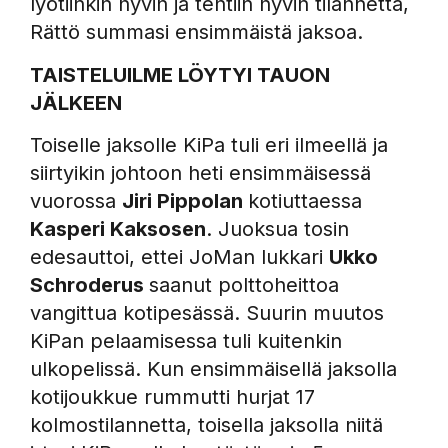
lyötiinkin hyvin ja tehtiin hyvin tilannetta,
Rättö summasi ensimmäistä jaksoa.
TAISTELUILME LÖYTYI TAUON
JÄLKEEN
Toiselle jaksolle KiPa tuli eri ilmeellä ja
siirtyikin johtoon heti ensimmäisessä
vuorossa
Jiri Pippolan
kotiuttaessa
Kasperi Kaksosen
. Juoksua tosin
edesauttoi, ettei JoMan lukkari
Ukko
Schroderus
saanut polttoheittoa
vangittua kotipesässä. Suurin muutos
KiPan pelaamisessa tuli kuitenkin
ulkopelissä. Kun ensimmäisellä jaksolla
kotijoukkue rummutti hurjat 17
kolmostilannetta, toisella jaksolla niitä