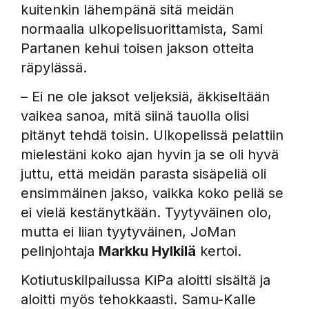
kuitenkin lähempänä sitä meidän
normaalia ulkopelisuorittamista, Sami
Partanen kehui toisen jakson otteita
räpylässä.
– Ei ne ole jaksot veljeksiä, äkkiseltään
vaikea sanoa, mitä siinä tauolla olisi
pitänyt tehdä toisin. Ulkopelissä pelattiin
mielestäni koko ajan hyvin ja se oli hyvä
juttu, että meidän parasta sisäpeliä oli
ensimmäinen jakso, vaikka koko peliä se
ei vielä kestänytkään. Tyytyväinen olo,
mutta ei liian tyytyväinen, JoMan
pelinjohtaja
Markku Hylkilä
kertoi.
Kotiutuskilpailussa KiPa aloitti sisältä ja
aloitti myös tehokkaasti. Samu-Kalle