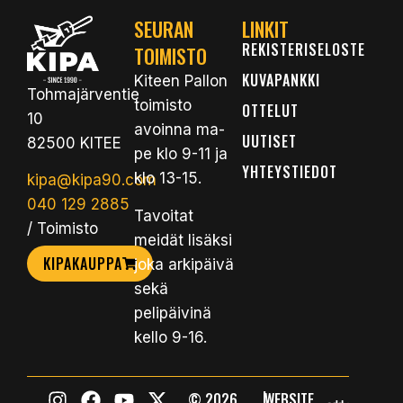
SEURAN
LINKIT
REKISTERISELOSTE
TOIMISTO
KUVAPANKKI
Kiteen Pallon
Tohmajärventie
toimisto
OTTELUT
10
avoinna ma-
UUTISET
82500 KITEE
pe klo 9-11 ja
YHTEYSTIEDOT
klo 13-15.
kipa@kipa90.com
040 129 2885
Tavoitat
/ Toimisto
meidät lisäksi
KIPAKAUPPA
joka arkipäivä
sekä
pelipäivinä
kello 9-16.
|
© 2026
WEBSITE