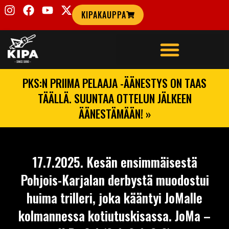
KIPAKAUPPA
PKS:N PRIIMA PELAAJA -ÄÄNESTYS ON TAAS
TÄÄLLÄ. SUUNTAA OTTELUN JÄLKEEN
ÄÄNESTÄMÄÄN! »
17.7.2025. Kesän ensimmäisestä
Pohjois-Karjalan derbystä muodostui
huima trilleri, joka kääntyi JoMalle
kolmannessa kotiutuskisassa. JoMa –