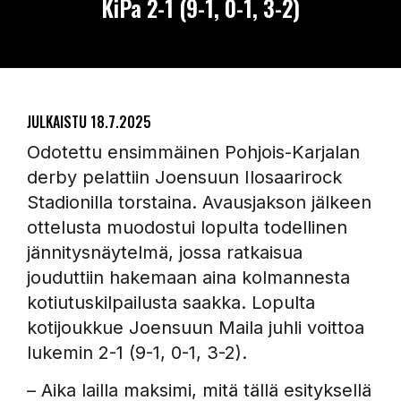
KiPa 2-1 (9-1, 0-1, 3-2)
JULKAISTU
18.7.2025
Odotettu ensimmäinen Pohjois-Karjalan
derby pelattiin Joensuun Ilosaarirock
Stadionilla torstaina. Avausjakson jälkeen
ottelusta muodostui lopulta todellinen
jännitysnäytelmä, jossa ratkaisua
jouduttiin hakemaan aina kolmannesta
kotiutuskilpailusta saakka. Lopulta
kotijoukkue Joensuun Maila juhli voittoa
lukemin 2-1 (9-1, 0-1, 3-2).
– Aika lailla maksimi, mitä tällä esityksellä