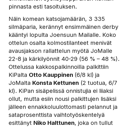
pinnasta esti tasoituksen.
Näin komean katsojamäärän, 3 335
silmäparia, kerännyt ensimmäinen derby
kääntyi lopulta Joensuun Mailalle. Koko
ottelun osalta kolmostilanteet menivät
avausjakson rallattelun myötä JoMalle
22-8 ja kärkilyönnit 40-29 (56 % – 48 %).
Ottelussa kakkospalkinnoilla palkittiin
KiPalta
Otto Kauppinen
(6/8 kl)
ja
JoMalta
Konsta Kettunen
(2 tuotua, 6/7
kl). KiPan sisäpelissä onnistujia ei liiaksi
ollut, mutta esiin nousi palkittujen lisäksi
jälleen ennakkoluulottomasti pelannut ja
sataprosenttista vaihtotyöskentelyä
esittänyt
Niko Halttunen
, joka on tullut