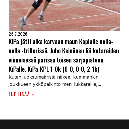
26.7.2026
KiPa jätti aika karvaan maun Koplalle nolla-
nolla -trillerissä. Juho Keinänen löi kotareiden
viimeisessä parissa toisen sarjapisteen
KiPalle. KiPa-KPL 1-0k (0-0, 0-0, 2-1k)
Kuten juoksumääristä näkee, kummankin
joukkueen ykköpalkinto meni lukkareille,...
LUE LISÄÄ »