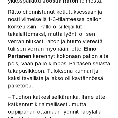
ykköspalkittu
Joosua Rätön
toimesta.
Rättö ei onnistunut kotiutuksessaan ja
nosti viimeisellä 1-3-tilanteessa pallon
korkeuksiin. Pallo olisi leijaillut
takalaittomaksi, mutta lyönti oli sen
verran niukasti laiton ja huuto vierestä
tuli sen verran myöhään, ettei
Elmo
Partanen
kerennyt kokonaan pallon alta
pois, vaan pallo kimposi Partasen selästä
takapusikkoon. Tuloksena kunnari ja
kaksi tavallista ja jakso oli käytännössä
paketoitu.
– Tuohon katkesi selkäranka, ihme ettei
katkennut kirjaimellisesti, mutta
oppiipahan ottamaan lyönnit räpylällä