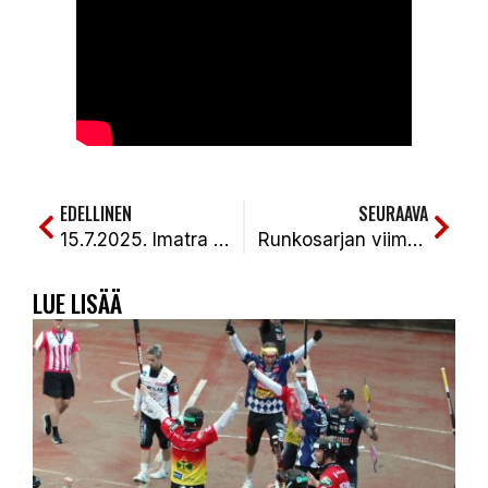
EDELLINEN
SEURAAVA
15.7.2025. Imatra kaatui helteisellä Rantakentällä vahvalla ulkopelillä ja jokereiden kotiutuksilla. KiPa – IPV 2-0 (3-1, 6-1)
Runkosarjan viimeinen kolmannes käynnistyy – Kiteen Pallo lähtee hyvistä asemista loppurutistukseen
LUE LISÄÄ