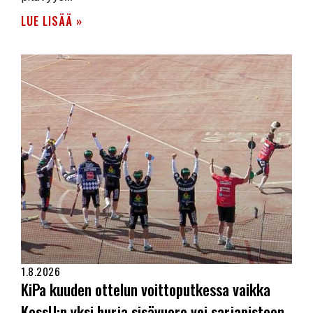
LUE LISÄÄ »
1.8.2026
KiPa kuuden ottelun voittoputkessa vaikka
KossU:n yksi hurja sisävuoro vei sarjapisteen.