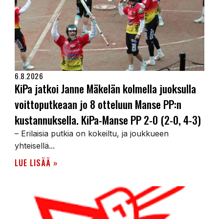
6.8.2026
KiPa jatkoi Janne Mäkelän kolmella juoksulla
voittoputkeaan jo 8 otteluun Manse PP:n
kustannuksella. KiPa-Manse PP 2-0 (2-0, 4-3)
– Erilaisia putkia on kokeiltu, ja joukkueen
yhteisellä...
LUE LISÄÄ »