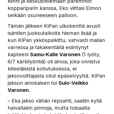
kiinni ja keskustelemaan paremmin
koppariparin kanssa, Eko viittasi Elmon
selkään osuneeseen palloon.
Tämän jälkeen KiPan ulkokenttä avusti
isäntien juoksutalkoita hieman lisää ja
kun KiPan ykköspalkittu, vahvasti mailan
varressa ja takakentällä esiintynyt
kapteeni
Samu-Kalle Varonen
(1 lyöty,
6/7 kärkilyöntiä) oli ainoa, joka onnistui
kiteeläisistä kotiutuksessa, ei
jaksovoittajasta ollut epäselvyyttä. KiPan
jakson ainokaisen toi
Sulo-Veikko
Varonen
.
– Eka jakso vähän repsahti, saatiin kyllä
halvallakin pinnoja, mutta toisaalta