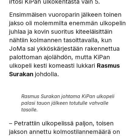
irtosi KiPan ulkokentästä vain 5.
Ensimmäisen vuoroparin jälkeen toinen
jakso oli molemmilta enemmän ulkopelin
juhlaa ja kovin suoritus kiteeläisittäin
nähtiin kolmannen tasoittavalla, kun
JoMa sai ykköskärjestään rakennettua
palottoman ajolähdön, mutta KiPan
ulkopeli kesti komeasti lukkari
Rasmus
Surakan
johdolla.
Rasmus Surakan johtama KiPan ulkopeli
palasi tauon jälkeen totutulle vahvalle
tasolle.
– Petrattiin ulkopelissä paljon, toisen
jakson annettu kolmostilannemäärä on