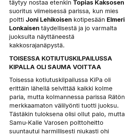
täytyy nostaa etenkin
Topias Kaksosen
suoritus viimeisessä parissa, kun mies
poltti
Joni Lehikoisen
kotipesään
Elmeri
Lonkaisen
täydellisestä ja jo varmalta
juoksulta näyttäneestä
kakkosrajanäpystä.
TOISESSA KOTIUTUSKILPAILUSSA
KIPALLA OLI SAUMA VOITTAA
Toisessa kotiutuskilpailussa KiPa oli
erittäin lähellä selvittää kaikki kolme
paria, mutta kolmannessa parissa Rätön
merkkaamaton välilyönti tuotti juoksu.
Tästäkin tuloksena olisi ollut palo, mutta
Samu-Kalle Varosen polttoheitto
suuntautui harmillisesti niukasti ohi