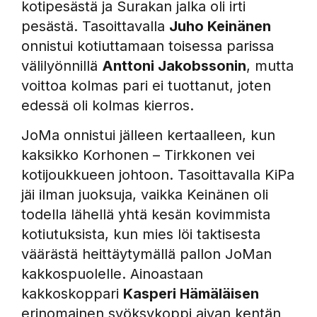
kotipesästä ja Surakan jalka oli irti
pesästä. Tasoittavalla
Juho Keinänen
onnistui kotiuttamaan toisessa parissa
välilyönnillä
Anttoni Jakobssonin
, mutta
voittoa kolmas pari ei tuottanut, joten
edessä oli kolmas kierros.
JoMa onnistui jälleen kertaalleen, kun
kaksikko Korhonen – Tirkkonen vei
kotijoukkueen johtoon. Tasoittavalla KiPa
jäi ilman juoksuja, vaikka Keinänen oli
todella lähellä yhtä kesän kovimmista
kotiutuksista, kun mies löi taktisesta
väärästä heittäytymällä pallon JoMan
kakkospuolelle. Ainoastaan
kakkoskoppari
Kasperi Hämäläisen
erinomainen syöksykoppi aivan kentän