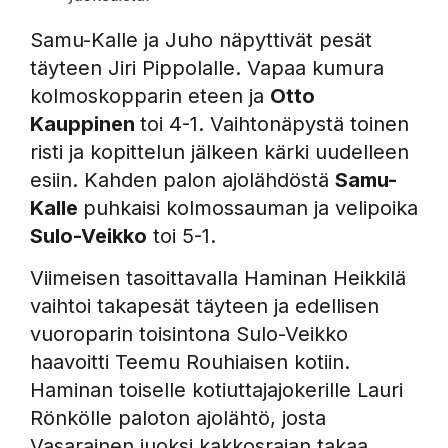
Samu-Kalle ja Juho näpyttivät pesät
täyteen Jiri Pippolalle. Vapaa kumura
kolmoskopparin eteen ja
Otto
Kauppinen
toi 4-1. Vaihtonäpystä toinen
risti ja kopittelun jälkeen kärki uudelleen
esiin. Kahden palon ajolähdöstä
Samu-
Kalle
puhkaisi kolmossauman ja velipoika
Sulo-Veikko
toi 5-1.
Viimeisen tasoittavalla Haminan Heikkilä
vaihtoi takapesät täyteen ja edellisen
vuoroparin toisintona Sulo-Veikko
haavoitti Teemu Rouhiaisen kotiin.
Haminan toiselle kotiuttajajokerille Lauri
Rönkölle paloton ajolähtö, josta
Vasarainen juoksi kakkosrajan takaa