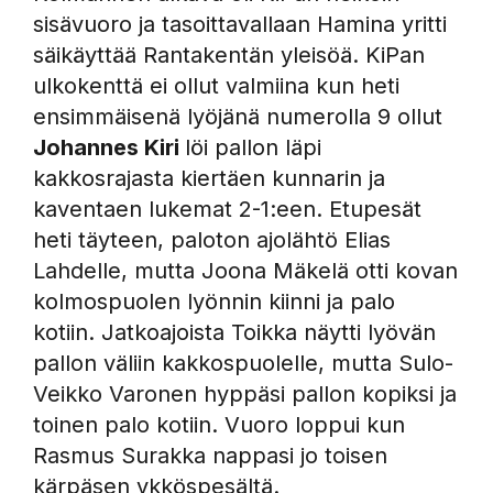
sisävuoro ja tasoittavallaan Hamina yritti
säikäyttää Rantakentän yleisöä. KiPan
ulkokenttä ei ollut valmiina kun heti
ensimmäisenä lyöjänä numerolla 9 ollut
Johannes Kiri
löi pallon läpi
kakkosrajasta kiertäen kunnarin ja
kaventaen lukemat 2-1:een. Etupesät
heti täyteen, paloton ajolähtö Elias
Lahdelle, mutta Joona Mäkelä otti kovan
kolmospuolen lyönnin kiinni ja palo
kotiin. Jatkoajoista Toikka näytti lyövän
pallon väliin kakkospuolelle, mutta Sulo-
Veikko Varonen hyppäsi pallon kopiksi ja
toinen palo kotiin. Vuoro loppui kun
Rasmus Surakka nappasi jo toisen
kärpäsen ykköspesältä.