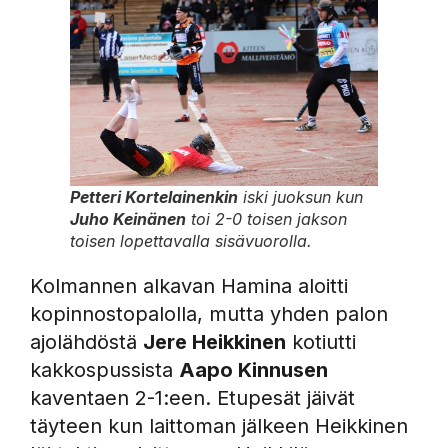
Petteri Kortelainenkin
iski juoksun kun
Juho Keinänen
toi 2-0 toisen jakson
toisen lopettavalla sisävuorolla.
Kolmannen alkavan Hamina aloitti
kopinnostopalolla, mutta yhden palon
ajolähdöstä
Jere Heikkinen
kotiutti
kakkospussista
Aapo Kinnusen
kaventaen 2-1:een. Etupesät jäivät
täyteen kun laittoman jälkeen Heikkinen