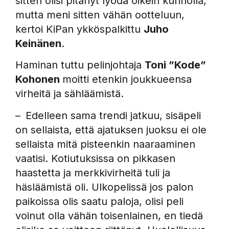
sitten olisi pitänyt lyödä oikein kunnolla,
mutta meni sitten vähän ootteluun,
kertoi KiPan ykköspalkittu
Juho
Keinänen
.
Haminan tuttu pelinjohtaja
Toni ”Kode”
Kohonen
moitti etenkin joukkueensa
virheitä ja sähläämistä.
– Edelleen sama trendi jatkuu, sisäpeli
on sellaista, että ajatuksen juoksu ei ole
sellaista mitä pisteenkin naaraaminen
vaatisi. Kotiutuksissa on pikkasen
haastetta ja merkkivirheitä tuli ja
häsläämistä oli. Ulkopelissä jos palon
paikoissa olis saatu paloja, olisi peli
voinut olla vähän toisenlainen, en tiedä