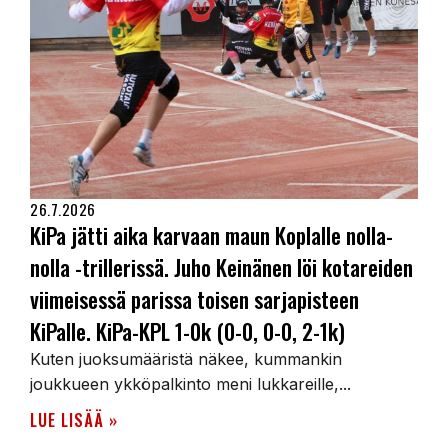
26.7.2026
KiPa jätti aika karvaan maun Koplalle nolla-
nolla -trillerissä. Juho Keinänen löi kotareiden
viimeisessä parissa toisen sarjapisteen
KiPalle. KiPa-KPL 1-0k (0-0, 0-0, 2-1k)
Kuten juoksumääristä näkee, kummankin
joukkueen ykköpalkinto meni lukkareille,...
LUE LISÄÄ »