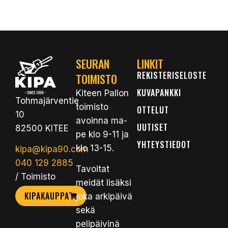
SEURAN
LINKIT
REKISTERISELOSTE
TOIMISTO
KUVAPANKKI
Kiteen Pallon
Tohmajärventie
toimisto
OTTELUT
10
avoinna ma-
UUTISET
82500 KITEE
pe klo 9-11 ja
YHTEYSTIEDOT
klo 13-15.
kipa@kipa90.com
040 129 2885
Tavoitat
/ Toimisto
meidät lisäksi
KIPAKAUPPA
joka arkipäivä
sekä
pelipäivinä