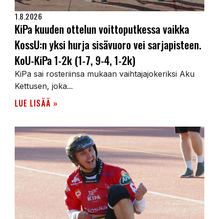
1.8.2026
KiPa kuuden ottelun voittoputkessa vaikka
KossU:n yksi hurja sisävuoro vei sarjapisteen.
KoU-KiPa 1-2k (1-7, 9-4, 1-2k)
KiPa sai rosteriinsa mukaan vaihtajajokeriksi Aku
Kettusen, joka...
LUE LISÄÄ »