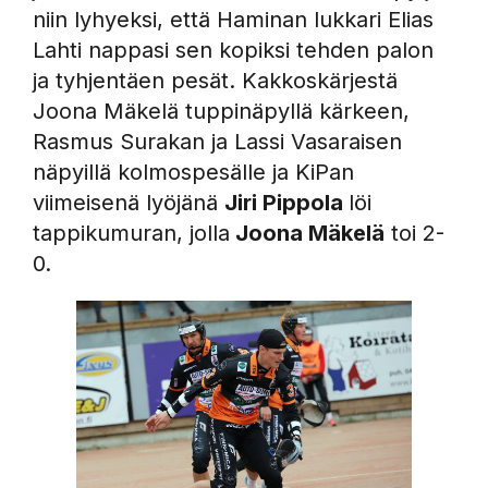
niin lyhyeksi, että Haminan lukkari Elias
Lahti nappasi sen kopiksi tehden palon
ja tyhjentäen pesät. Kakkoskärjestä
Joona Mäkelä tuppinäpyllä kärkeen,
Rasmus Surakan ja Lassi Vasaraisen
näpyillä kolmospesälle ja KiPan
viimeisenä lyöjänä
Jiri Pippola
löi
tappikumuran, jolla
Joona Mäkelä
toi 2-
0.