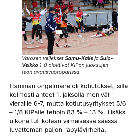
Varosen veljekset
Samu-Kalle j
a
Sulo-
Veikko
1-0 aloittivat KiPan juoksujen
teon avausvuoroparissa.
Haminan ongelmana oli kotiutukset, sillä
kolmostilanteet 1. jaksolla menivät
vieraille 6-7, mutta kotiutusyritykset 5/6
– 1/8 KiPalle tehoin 83 % – 13 %. Lisäksi
ulkona tuli kolean viimaisessa säässä
luvattoman paljon räpylävirheitä.