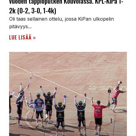
vuoden tappioputken Kouvolassa. KPL-KiPa 1-
2k (0-2, 3-0, 1-4k)
Oli taas sellainen ottelu, jossa KiPan ulkopelin
pitävyys...
LUE LISÄÄ »