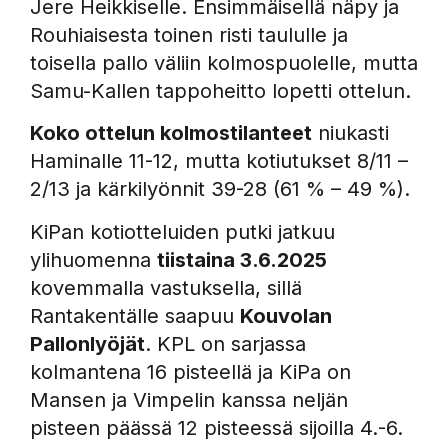
Jere Heikkiselle. Ensimmäisellä näpy ja
Rouhiaisesta toinen risti taululle ja
toisella pallo väliin kolmospuolelle, mutta
Samu-Kallen tappoheitto lopetti ottelun.
Koko ottelun kolmostilanteet
niukasti
Haminalle 11-12, mutta kotiutukset 8/11 –
2/13 ja kärkilyönnit 39-28 (61 % – 49 %).
KiPan kotiotteluiden putki jatkuu
ylihuomenna
tiistaina 3.6.2025
kovemmalla vastuksella, sillä
Rantakentälle saapuu
Kouvolan
Pallonlyöjät
. KPL on sarjassa
kolmantena 16 pisteellä ja KiPa on
Mansen ja Vimpelin kanssa neljän
pisteen päässä 12 pisteessä sijoilla 4.-6.