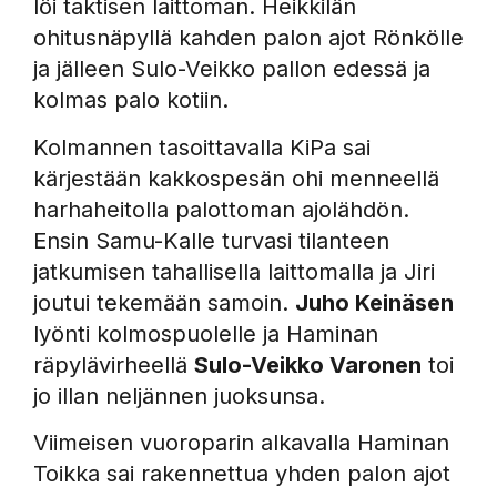
löi taktisen laittoman. Heikkilän
ohitusnäpyllä kahden palon ajot Rönkölle
ja jälleen Sulo-Veikko pallon edessä ja
kolmas palo kotiin.
Kolmannen tasoittavalla KiPa sai
kärjestään kakkospesän ohi menneellä
harhaheitolla palottoman ajolähdön.
Ensin Samu-Kalle turvasi tilanteen
jatkumisen tahallisella laittomalla ja Jiri
joutui tekemään samoin.
Juho Keinäsen
lyönti kolmospuolelle ja Haminan
räpylävirheellä
Sulo-Veikko Varonen
toi
jo illan neljännen juoksunsa.
Viimeisen vuoroparin alkavalla Haminan
Toikka sai rakennettua yhden palon ajot