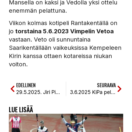
Mansella on kaksi ja Vedolla yksi ottelu
enemmän pelattuna.
Viikon kolmas kotipeli Rantakentällä on
jo
torstaina 5.6.2023 Vimpelin Vetoa
vastaan. Veto oli sunnuntaina
Saarikentällään vaikeuksissa Kempeleen
Kirin kanssa ottaen kotareissa niukan
voiton.
EDELLINEN
SEURAAVA
29.5.2025. Jiri Pippola ja Samu-Kalle Varonen iskivät KiPalle 2 sarjapistettä Pattijoelta. PattU-KiPa 0-1 (2-2, 1-5)
3.6.2025 KiPa pelasi Koplaa vastaan hyvän pelin, mutta se ei riittänyt pisteisiin. KiPa-KPL 0-2 (2-3, 0-1)
LUE LISÄÄ