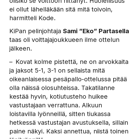
olisiko se voittoon riittänyt. Huolellisuus
ei ollut lähelläkään sitä mitä toivoin,
harmitteli Kode.
KiPan pelinjohtaja
Sami ”Eko” Partasella
taas oli voittajajoukkueen ilme ottelun
jälkeen.
– Kovat kolme pistettä, ne on arvokkaita
ja jaksot 5-1, 3-1 on sellaista mitä
oikeanlaisessa pesäpallo-ottelussa pitää
olla näissä olosuhteissa. Takatilanne
kestää hyvin, kotiutusteho huikee
vastustajaan verrattuna. Alkuun
loistavilla lyönneillä, sitten tiukassa
hetkessä vastustajan avustuksella, sillain
paine näkyi. Kaksi annettua, niistä toinen