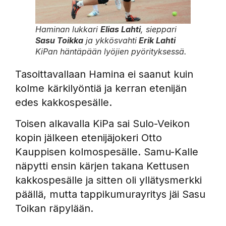
Haminan lukkari
Elias Lahti
, sieppari
Sasu Toikka
ja ykkösvahti
Erik Lahti
KiPan häntäpään lyöjien pyörityksessä.
Tasoittavallaan Hamina ei saanut kuin
kolme kärkilyöntiä ja kerran etenijän
edes kakkospesälle.
Toisen alkavalla KiPa sai Sulo-Veikon
kopin jälkeen etenijäjokeri Otto
Kauppisen kolmospesälle. Samu-Kalle
näpytti ensin kärjen takana Kettusen
kakkospesälle ja sitten oli yllätysmerkki
päällä, mutta tappikumurayritys jäi Sasu
Toikan räpylään.