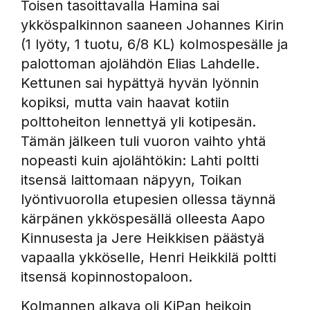
Toisen tasoittavalla Hamina sai
ykköspalkinnon saaneen Johannes Kirin
(1 lyöty, 1 tuotu, 6/8 KL) kolmospesälle ja
palottoman ajolähdön Elias Lahdelle.
Kettunen sai hypättyä hyvän lyönnin
kopiksi, mutta vain haavat kotiin
polttoheiton lennettyä yli kotipesän.
Tämän jälkeen tuli vuoron vaihto yhtä
nopeasti kuin ajolähtökin: Lahti poltti
itsensä laittomaan näpyyn, Toikan
lyöntivuorolla etupesien ollessa täynnä
kärpänen ykköspesällä olleesta Aapo
Kinnusesta ja Jere Heikkisen päästyä
vapaalla ykköselle, Henri Heikkilä poltti
itsensä kopinnostopaloon.
Kolmannen alkava oli KiPan heikoin