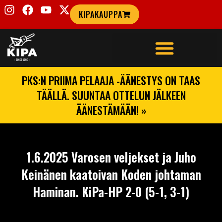
KIPAKAUPPA
PKS:N PRIIMA PELAAJA -ÄÄNESTYS ON TAAS
TÄÄLLÄ. SUUNTAA OTTELUN JÄLKEEN
ÄÄNESTÄMÄÄN! »
1.6.2025 Varosen veljekset ja Juho
Keinänen kaatoivan Koden johtaman
Haminan. KiPa-HP 2-0 (5-1, 3-1)