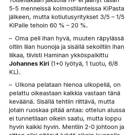
Toisellakaan jaksolla HP ei jäänyt tasan
5-5 menneissä kolmostilanteissa KiPasta
jälkeen, mutta kotiutusyritykset 3/5 – 1/5
KiPalle tehoin 60 % – 20 %.
– Oma peli ihan hyvä, muuten räpylässä
oltiin liian huonoja ja sisällä sekoiltiin ihan
liikaa, tiivisti Haminan ykköspalkittu
Johannes Kiri
(1+0 lyötyä, 1 tuotu, 6/8
KL).
– Ulkona pelataan hienoa ulkopeliä, on
pelattu oikeastaan kaikkia vastaan tänä
keväänä. Sisällä tehtiin riittävä, mutta
jotain ruoskaa pitää antaa: ottelun alussa
ei tunnetilaan oikein saatu, mutta loppu
hyvin kaikki hyvin. Mentiin 2-0 johtoon ja