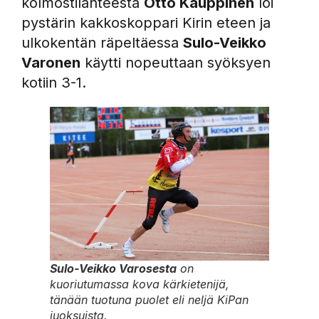
kolmostilanteesta
Otto Kauppinen
löi
pystärin kakkoskoppari Kirin eteen ja
ulkokentän räpeltäessa
Sulo-Veikko
Varonen
käytti nopeuttaan syöksyen
kotiin 3-1.
Sulo-Veikko Varosesta
on
kuoriutumassa kova kärkietenijä,
tänään tuotuna puolet eli neljä KiPan
juoksuista.