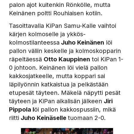
palon ajot kuitenkin Rönkölle, mutta
Keinänen poltti Rouhiaisen kotiin.
Tasoittavalla KiPan Samu-Kalle vaihtoi
kärjen kolmoselle ja ykkös-
kolmostilanteessa
Juho Keinänen
löi
pallon väliin keskelle ja kolmoskopparin
räpeltäessä
Otto Kauppinen
toi KiPan 1-
0 johtoon. Keinänen löi vielä pallon
kakkosjatkeelle, mutta koppari sai
läpilyönnin katkaistua ja pelkästään
etupesät täyteen. Mäkelä näpytti pesät
täyteen ja KiPan aikalisän jälkeen
Jiri
Pippola l
öi pallon kakkospussiin, mikä
riitti
Juho Keinäselle
tuomaan 2-0.