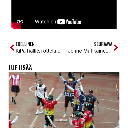
EDELLINEN
SEURAAVA
KiPa hallitsi ottelua, mutta KeKi väänsi lopulta voiton toisessa kotiutuskilpailussa. KeKi-KiPa 2-1k (3-5, 3-2, 5-4)
Jonne Matikainen lukkaroi kun KiPa oli Jymyn vieraana Kajaanin Liikuntapuistossa. SoJy-KiPa 2-0 (4-3,3-0)
LUE LISÄÄ