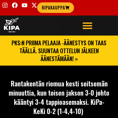
KIPAKAUPPA
PKS:N PRIIMA PELAAJA -ÄÄNESTYS ON TAAS
TÄÄLLÄ. SUUNTAA OTTELUN JÄLKEEN
ÄÄNESTÄMÄÄN! »
Rantakentän riemua kesti seitsemän
minuuttia, kun toisen jakson 3-0 johto
kääntyi 3-4 tappioasemaksi. KiPa-
KeKi 0-2 (1-4,4-10)