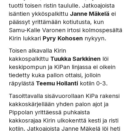
tuotti toisen ristin taululle. Jatkoajoista
isäntien ykköspalkittu
Janne Mäkelä
ei
päässyt yrittämään kotiutusta, kun
Samu-Kalle Varonen irtosi kolmospesältä
Kirin lukkari
Pyry
Kohosen
nykyyn.
Toisen alkavalla Kirin
kakkospalkittu
Tuukka Sarkkinen
löi
keskipompun ja KiPan linjassa ei oikein
tiedetty kuka pallon ottaisi, jolloin
räpylästä
Teemu Hollanti
kotiin 0-3.
Tasoittavalla sisävuorollaan KiPa rakensi
kakkoskärjellään yhden palon ajot ja
Pippolan yrittäessä puhkaista
kakkosrajaa Kirin ulkokenttä kesti ja risti
kotiin. Jatkoajoista Janne
Mäkelä löi heti