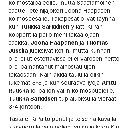
kolmostaipaleelle, mutta Saastamoinen
saatteli eteinijäjokeri Joona Haapasen
kolmospesälle. Takapesät olivat täynnä
kun
Tuukka Sarkkinen
yllätti KiPan
kopparit ja pallo meni takaa ojaan
saakka.
Joona Haapanen
ja
Tuomas
Jussila
juoksivat kotiin, mutta kunnari
olisi ollut estettävissä ellei Varosen heitto
olisi pamahtanut mainostaulujen
takaosaan. Näin äkkiä taululla olikin
lukemat 3-3 ja kun seuraava lyöjä
Arttu
Ruuska
löi pallon väliin kolmospuolelle,
Tuukka Sarkkisen
tuplajuoksulla vieraat
3-4 johtoon.
Tästä ei KiPa toipunut ja toisen alkavalla
sisävuorolla vain neljän lyöjän jälkeen Kiri