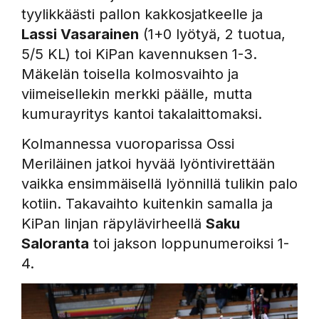
tyylikkäästi pallon kakkosjatkeelle ja
Lassi Vasarainen
(1+0 lyötyä, 2 tuotua,
5/5 KL) toi KiPan kavennuksen 1-3.
Mäkelän toisella kolmosvaihto ja
viimeisellekin merkki päälle, mutta
kumurayritys kantoi takalaittomaksi.
Kolmannessa vuoroparissa Ossi
Meriläinen jatkoi hyvää lyöntivirettään
vaikka ensimmäisellä lyönnillä tulikin palo
kotiin. Takavaihto kuitenkin samalla ja
KiPan linjan räpylävirheellä
Saku
Saloranta
toi jakson loppunumeroiksi 1-
4.