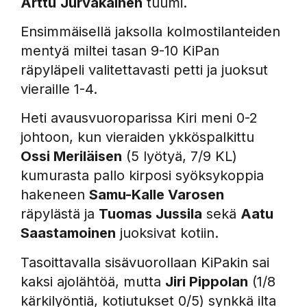
Arttu
Jurvakainen
tuumi.
Ensimmäisellä jaksolla kolmostilanteiden
mentyä miltei tasan 9-10 KiPan
räpyläpeli valitettavasti petti ja juoksut
vieraille 1-4.
Heti avausvuoroparissa Kiri meni 0-2
johtoon, kun vieraiden ykköspalkittu
Ossi Meriläisen
(5 lyötyä, 7/9 KL)
kumurasta pallo kirposi syöksykoppia
hakeneen
Samu-Kalle Varosen
räpylästä ja
Tuomas Jussila
sekä
Aatu
Saastamoinen
juoksivat kotiin.
Tasoittavalla sisävuorollaan KiPakin sai
kaksi ajolähtöä, mutta
Jiri Pippolan
(1/8
kärkilyöntiä, kotiutukset 0/5) synkkä ilta