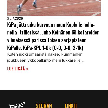
26.7.2026
KiPa jätti aika karvaan maun Koplalle nolla-
nolla -trillerissä. Juho Keinänen löi kotareiden
viimeisessä parissa toisen sarjapisteen
KiPalle. KiPa-KPL 1-0k (0-0, 0-0, 2-1k)
Kuten juoksumääristä näkee, kummankin
joukkueen ykköpalkinto meni lukkareille,...
LUE LISÄÄ »
SEURAN
LINKIT