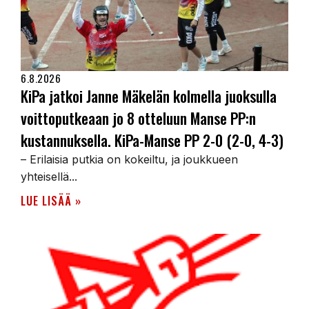
6.8.2026
KiPa jatkoi Janne Mäkelän kolmella juoksulla
voittoputkeaan jo 8 otteluun Manse PP:n
kustannuksella. KiPa-Manse PP 2-0 (2-0, 4-3)
– Erilaisia putkia on kokeiltu, ja joukkueen
yhteisellä...
LUE LISÄÄ »