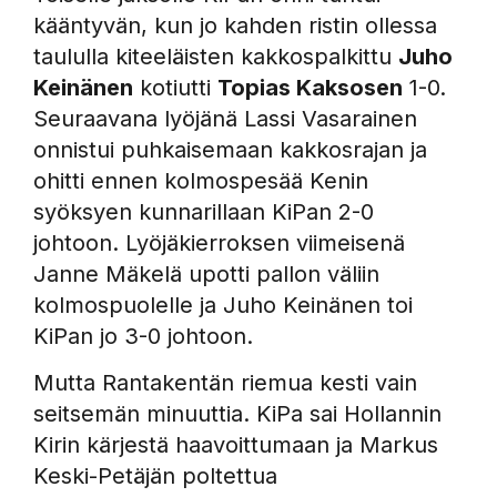
kääntyvän, kun jo kahden ristin ollessa
taululla kiteeläisten kakkospalkittu
Juho
Keinänen
kotiutti
T
opias Kaksosen
1-0.
Seuraavana lyöjänä Lassi Vasarainen
onnistui puhkaisemaan kakkosrajan ja
ohitti ennen kolmospesää Kenin
syöksyen kunnarillaan KiPan 2-0
johtoon. Lyöjäkierroksen viimeisenä
Janne Mäkelä upotti pallon väliin
kolmospuolelle ja Juho Keinänen toi
KiPan jo 3-0 johtoon.
Mutta Rantakentän riemua kesti vain
seitsemän minuuttia. KiPa sai Hollannin
Kirin kärjestä haavoittumaan ja Markus
Keski-Petäjän poltettua