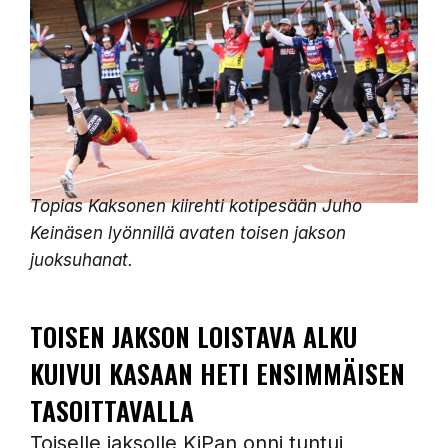
Topias Kaksonen kiirehti kotipesään Juho
Keinäsen lyönnillä avaten toisen jakson
juoksuhanat.
TOISEN JAKSON LOISTAVA ALKU
KUIVUI KASAAN HETI ENSIMMÄISEN
TASOITTAVALLA
Toiselle jaksolle KiPan onni tuntui