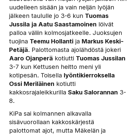
uudelleen sisään ja vain neljän lyöjän
jälkeen taululle jo 3-6 kun
Tuomas
Jussila
ja Aatu Saastamoinen
löivät
palloa väliin kolmosjatkeelle. Juoksujen
tuojina
Teemu Hollanti
ja
Markus Keski-
Petäjä
. Palottomasta ajolähdöstä jokeri
Aaro Ojanperä
kotiutti
Tuomas Jussilan
3-7 kun Kettusen heitto meni yli
kotipesän. Toisella
lyöntikierroksella
Ossi Meriläinen
kotiutti
kakkosrajaleikkurilla
Saku Salorannan
3-
8.
KiPa sai kolmannen alkavalla
sisävuorollaan kakkoskärjestä
palottomat ajot, mutta Mäkelän ja