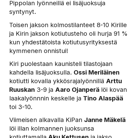
Pippolan lyönneillä ei lisäjuoksuja
syntynyt.
Toisen jakson kolmostilanteet 8-10 Kirille
ja Kirin jakson kotiutusteho oli hurja 91 %
kun yhdestätoista kotiutusyrityksestä
kymmenen onnistui!
Kiri puolestaan kaunisteli tilastojaan
kahdella lisäjuoksulla.
Ossi Meriläinen
kotiutti kovalla ykkösrajalyönnillä
Arttu
Ruuskan
3-9 ja
Aaro Ojanperä
löi kovan
laakalyönnnin keskelle ja
Tino Alaspää
toi 3-10.
Viimeisen alkavalla KiPan
Janne Mäkelä
löi illan kolmannen juoksunsa
kotiuttamalla
Aku Kettusen
ja jakso