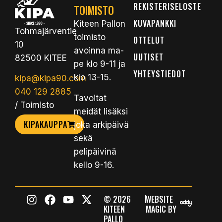
REKISTERISELOSTE
TOIMISTO
KUVAPANKKI
Kiteen Pallon
Tohmajärventie
toimisto
OTTELUT
10
avoinna ma-
UUTISET
82500 KITEE
pe klo 9-11 ja
YHTEYSTIEDOT
klo 13-15.
kipa@kipa90.com
040 129 2885
Tavoitat
/ Toimisto
meidät lisäksi
KIPAKAUPPA
joka arkipäivä
sekä
pelipäivinä
kello 9-16.
|
© 2026
WEBSITE
KITEEN
MAGIC BY
PALLO