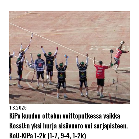
1.8.2026
KiPa kuuden ottelun voittoputkessa vaikka
KossU:n yksi hurja sisävuoro vei sarjapisteen.
KoU-KiPa 1-2k (1-7, 9-4, 1-2k)