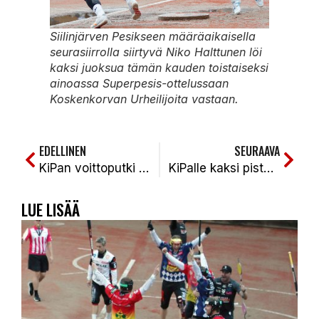
Siilinjärven Pesikseen määräaikaisella
seurasiirrolla siirtyvä Niko Halttunen löi
kaksi juoksua tämän kauden toistaiseksi
ainoassa Superpesis-ottelussaan
Koskenkorvan Urheilijoita vastaan.
EDELLINEN
SEURAAVA
KiPan voittoputki jo viiden ottelun mittainen. KiPa-PattU 2-1k (2-0, 2-3, 3-2k)
KiPalle kaksi pistettä Etelä-Pohjanmaan tuplareissulta
LUE LISÄÄ