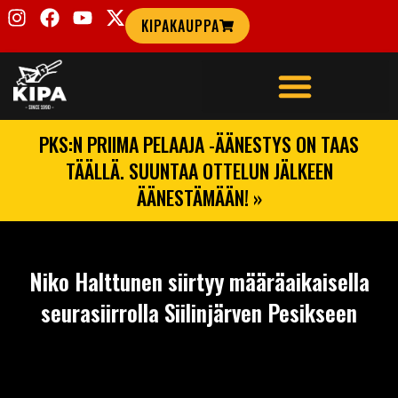
KIPAKAUPPA
PKS:N PRIIMA PELAAJA -ÄÄNESTYS ON TAAS
TÄÄLLÄ. SUUNTAA OTTELUN JÄLKEEN
ÄÄNESTÄMÄÄN! »
Niko Halttunen siirtyy määräaikaisella
seurasiirrolla Siilinjärven Pesikseen