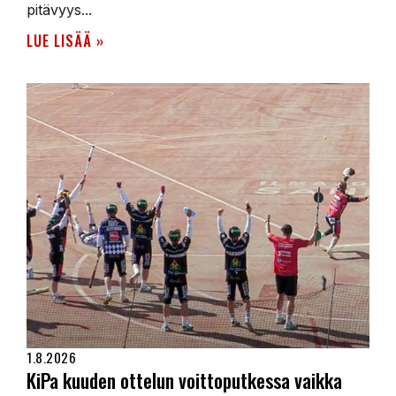
pitävyys...
LUE LISÄÄ »
1.8.2026
KiPa kuuden ottelun voittoputkessa vaikka