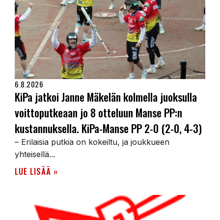
6.8.2026
KiPa jatkoi Janne Mäkelän kolmella juoksulla
voittoputkeaan jo 8 otteluun Manse PP:n
kustannuksella. KiPa-Manse PP 2-0 (2-0, 4-3)
– Erilaisia putkia on kokeiltu, ja joukkueen
yhteisellä...
LUE LISÄÄ »