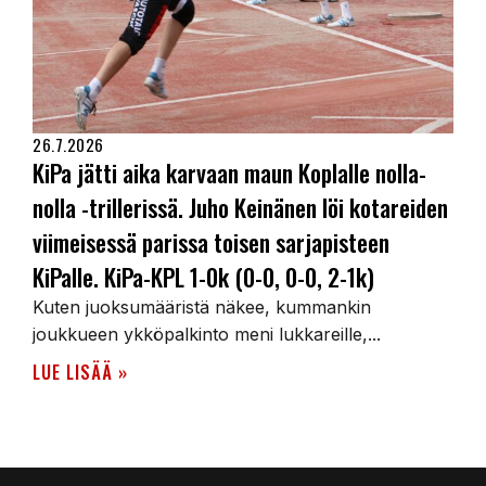
26.7.2026
KiPa jätti aika karvaan maun Koplalle nolla-
nolla -trillerissä. Juho Keinänen löi kotareiden
viimeisessä parissa toisen sarjapisteen
KiPalle. KiPa-KPL 1-0k (0-0, 0-0, 2-1k)
Kuten juoksumääristä näkee, kummankin
joukkueen ykköpalkinto meni lukkareille,...
LUE LISÄÄ »