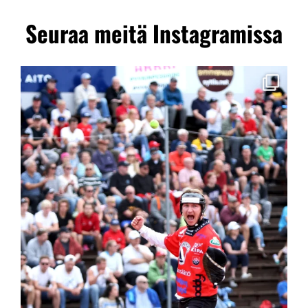
Seuraa meitä Instagramissa
kiteenpallo90
Derbyn kuvatunnelmia!
GameWorn-pelipaidat nyt huudettavissa Huuto.netissä
https://www.huuto.net/haku?seller_id=3185130&status=N
: @kervisenmikko
#kipasydän #kipa90 #pesis #kitee #sudenhetki
Elo 10
169
0