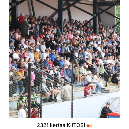
Elo 10
292
1
2321 kertaa KIITOS!