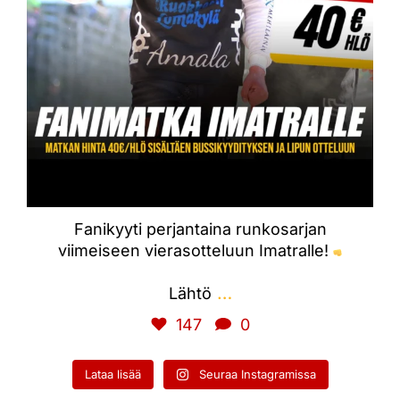
Fanikyyti perjantaina runkosarjan
viimeiseen vierasotteluun Imatralle!
…
Lähtö
147
0
Lataa lisää
Seuraa Instagramissa