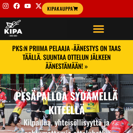
KIPAKAUPPA
PKS:N PRIIMA PELAAJA -ÄÄNESTYS ON TAAS
TÄÄLLÄ. SUUNTAA OTTELUN JÄLKEEN
ÄÄNESTÄMÄÄN! »
PESÄPALLOA SYDÄMELLÄ
KITEELLÄ
Kilpailua, yhteisöllisyyttä ja