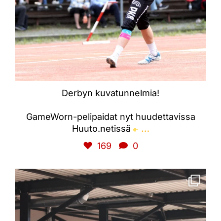
Derbyn kuvatunnelmia!
GameWorn-pelipaidat nyt huudettavissa
…
Huuto.netissä
169
0
kiteenpallo90
2321 kertaa KIITOS!
Jatketaan samalla tavalla!
#kipasydän #kipa90 #pesis #kitee #sudenhetki