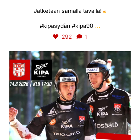
Jatketaan samalla tavalla!
…
#kipasydän #kipa90
292
1
kiteenpallo90
Fanikyyti perjantaina runkosarjan viimeiseen vierasotteluun
Imatralle!
Lähtö kello 15 Kiteen ABC:ltä, hinta 40 € (sis. kyydin ja pääsylipun).
Paikkoja rajattu määrä, ilmoittautumiset sähköpostilla
kipa@kipa90.com.
Lähdetään porukalla kannustamaan KiPa voittoon!
#kipasydän #kipa90 #pesis #kitee #sudenhetki
Elo 10
147
0