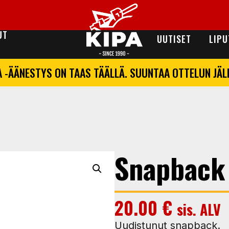
UT
UUTISET
LIPU
A -ÄÄNESTYS ON TAAS TÄÄLLÄ. SUUNTAA OTTELUN JÄ
Snapback
20.00
€
sis. ALV
Uudistunut snapback.