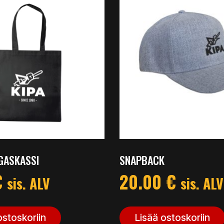
GASKASSI
SNAPBACK
€
20.00
€
sis. ALV
sis. ALV
ostoskoriin
Lisää ostoskoriin