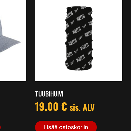
TUUBIHUIVI
19.00
€
sis. ALV
Lisää ostoskoriin